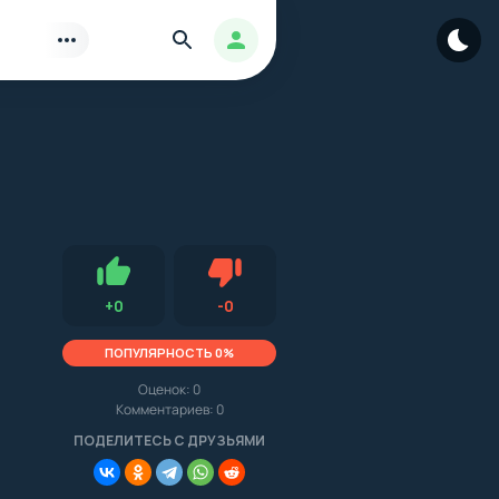
Найти
Авторизация
Нравится
Не нравится (0.0, 0, 16189)
+
0
-
0
ПОПУЛЯРНОСТЬ 0%
Оценок:
0
Комментариев: 0
.