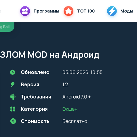
ы
Программы
ТОП 100
Моды
g Ball
.2 ВЗЛОМ MOD на Андроид
Обновлено
05.06.2026, 10:55
Версия
1.2
Требования
Android 7.0 +
Категория
Экшен
Перед установкой приложения на устройство с Android, стоит
учитывать версию OS. Мы всегда указываем минимальные
требования, необходимые для корректной работы приложения
Стоимость
Бесплатно