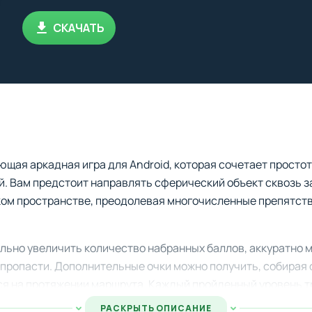
СКАЧАТЬ
щая аркадная игра для Android, которая сочетает простот
. Вам предстоит направлять сферический объект сквозь з
ом пространстве, преодолевая многочисленные препятств
льно увеличить количество набранных баллов, аккуратно
 пропасти. Дополнительные очки можно получить, собирая
ся на протяжении маршрута. Каждый пройденный уровень т
РАСКРЫТЬ ОПИСАНИЕ