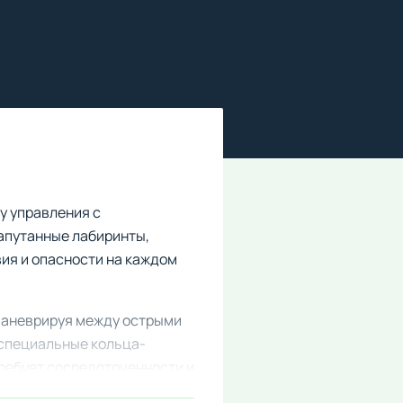
у управления с
апутанные лабиринты,
ия и опасности на каждом
 маневрируя между острыми
 специальные кольца-
ребует сосредоточенности и