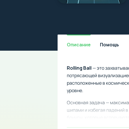
Описание
Помощь
Rolling Ball
— это захватываю
потрясающей визуализацией
расположенные в космическ
уровне.
Основная задача — максима
шипами и избегая падений в
бонусы, которые встречают
точности управления.