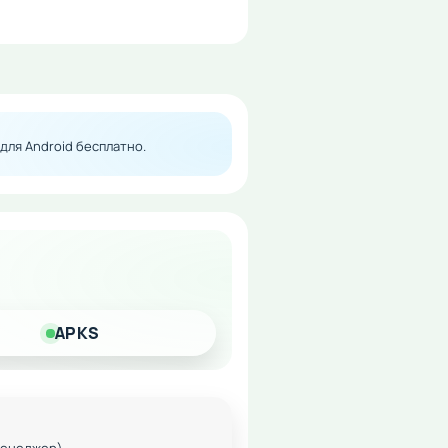
е можно сравнить свои
ную мотивацию для
для Android бесплатно.
APKS