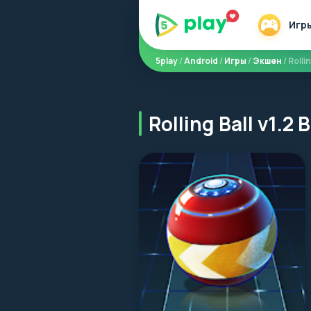
Игр
5play
/
Android
/
Игры
/
Экшен
/ Rollin
Rolling Ball v1