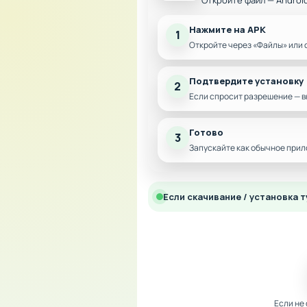
Откройте файл — Androi
Нажмите на APK
1
Откройте через «Файлы» или 
Подтвердите установку
2
Если спросит разрешение — в
Готово
3
Запускайте как обычное прил
Если скачивание / установка т
Если не