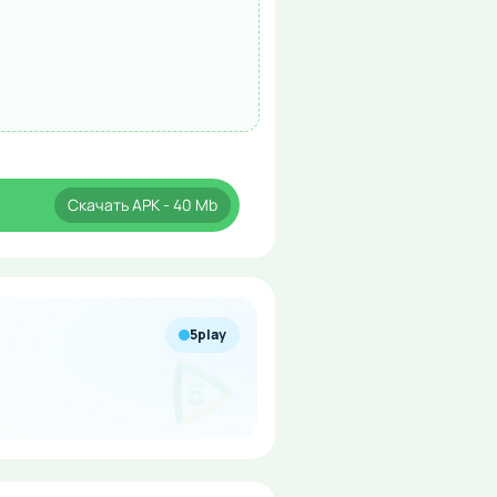
Скачать
APK
- 40 Mb
5play