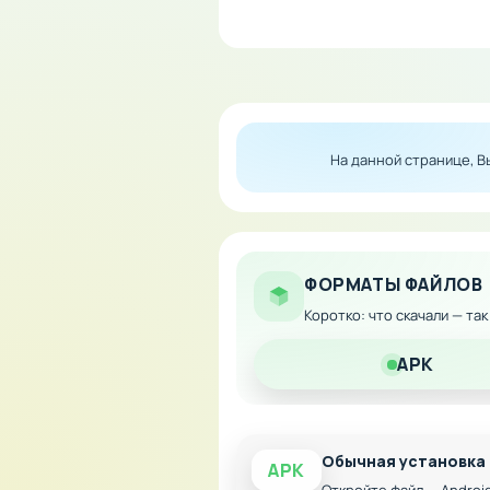
Все ваши достижения автом
результаты с показателями 
прохождения и совершенств
Особенности мода:
На данной странице, 
Модифицированная ве
Расширенный набор ур
Оптимизированная гра
ФОРМАТЫ ФАЙЛОВ
Дополнительные бонус
Коротко: что скачали — та
Улучшенный интерфей
APK
Обычная установка
APK