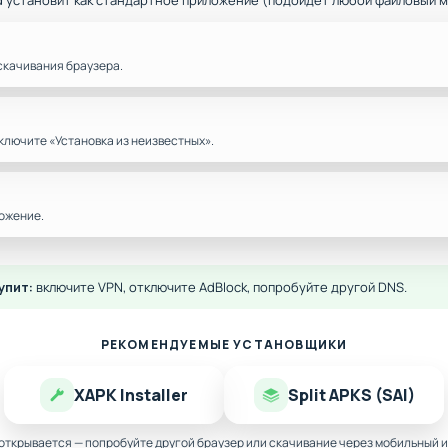
d установит как стандартное приложение (подойдёт любой файловый 
скачивания браузера.
ключите «Установка из неизвестных».
ожение.
упит:
включите VPN, отключите AdBlock, попробуйте другой DNS.
РЕКОМЕНДУЕМЫЕ УСТАНОВЩИКИ
XAPK Installer
Split APKS (SAI)
 открывается — попробуйте другой браузер или скачивание через мобильный и