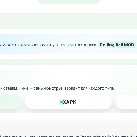
атически отправляются в глобальную таблицу лидеров, гд
других геймеров со всего мира. Это создает дополнитель
ования навыков.
Вы можете скачать взломанную, последнюю версию
Rolling Ball MOD
рсия с улучшенной сложностью
овней и локаций
фика для различных устройств
ы и награды
к и ставим. Ниже — самый быстрый вариант для каждого типа.
с управления
XAPK