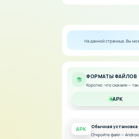
Бесконечный запас па
Не требует перезаряд
Полная свобода в бое
Совместимо с последн
На данной странице, Вы м
Загрузите модифицированну
ограничений по боеприпаса
ФОРМАТЫ ФАЙЛОВ
Коротко: что скачали — та
APK
Обычная установка
APK
Откройте файл — Androi