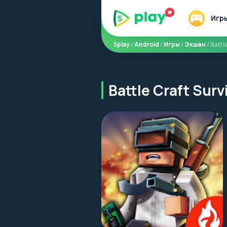
Игр
5play
/
Android
/
Игры
/
Экшен
/ Battl
Battle Craft Su