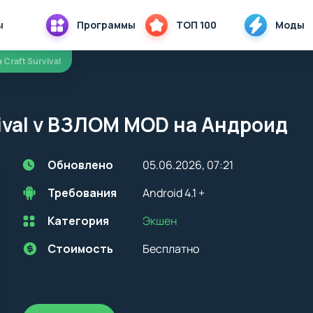
ы
Программы
ТОП 100
Моды
e Craft Survival
rvival v ВЗЛОМ MOD на Андроид
Обновлено
05.06.2026, 07:21
Требования
Android 4.1 +
Категория
Экшен
Перед установкой приложения на устройство с Android, стоит
учитывать версию OS. Мы всегда указываем минимальные
требования, необходимые для корректной работы приложения
Стоимость
Бесплатно