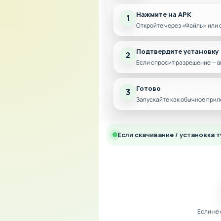
Нажмите на APK
1
Откройте через «Файлы» или 
Подтвердите установку
2
Если спросит разрешение — в
Готово
3
Запускайте как обычное прил
Если скачивание / установка т
Если не