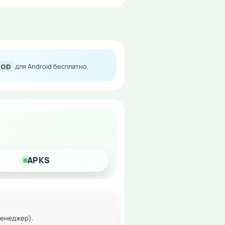
 MOD
для Android бесплатно.
 беспрерывной игрой без
APKS
менеджер).