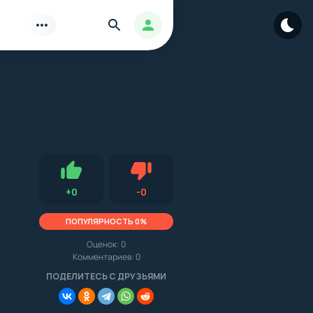
Найти
Авторизация
Нравится
Не нравится (0.0, 0, 15446)
+
0
-
0
ПОПУЛЯРНОСТЬ 0%
.
Оценок:
0
Комментариев: 0