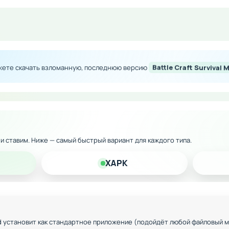
тронов
ки оружия
вых действиях
ими версиями Android
ожете скачать взломанную, последнюю версию
Battle Craft Survival
ю версию прямо на свой Android-девайс и наслаждайтесь
м!
к и ставим. Ниже — самый быстрый вариант для каждого типа.
XAPK
d установит как стандартное приложение (подойдёт любой файловый 