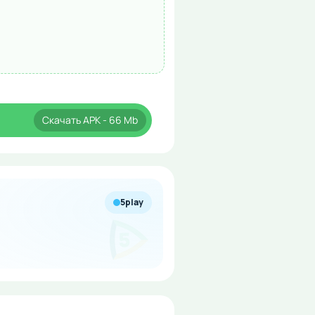
Скачать
APK
- 66 Mb
5play