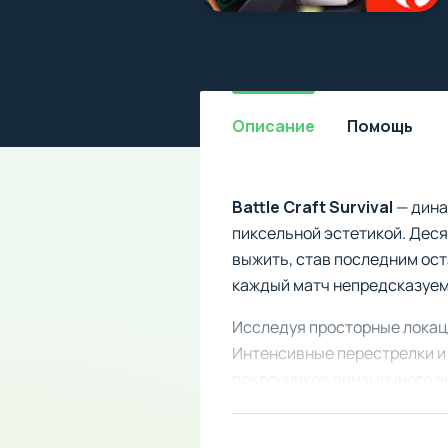
Описание
Помощь
Battle Craft Survival
— дина
пиксельной эстетикой. Деся
выжить, став последним ост
каждый матч непредсказуе
Исследуя просторные локац
Интенсивные перестрелки и
поклонников динамичного э
Особенности мода: