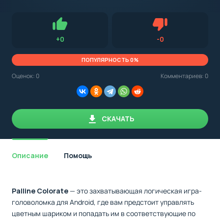
с
Android,
Для установки приложения на Android устройство важно
стоит
обращать внимание на установленную версию Android
учитывать
OS. Мы указываем минимально необходимую версию для
версию
запуска приложения.
OS.
Нравится
Не нравится (0.0
+
0
-
0
Мы
всегда
указываем
ПОПУЛЯРНОСТЬ 0%
минимальные
требования,
Оценок:
0
Комментариев: 0
необходимые
для
корректной
работы
приложения.
СКАЧАТЬ
Описание
Помощь
Palline Colorate
— это захватывающая логическая игра-
головоломка для Android, где вам предстоит управлять
цветным шариком и попадать им в соответствующие по