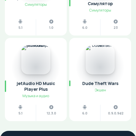
Симулятор
Симуляторы
Симуляторы
5.1
1.0
6.0
23
jetAudio HD Music
Dude Theft Wars
Player Plus
Экшен
Музыка и аудио
5.1
12.3.0
6.0
0.9.0.9d2