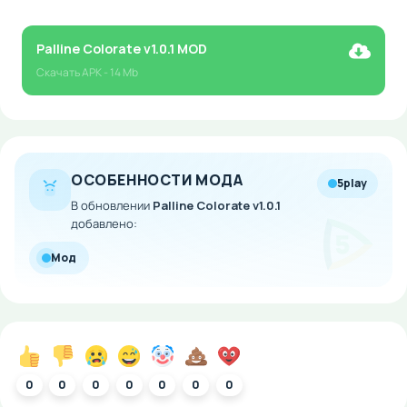
Palline Colorate v1.0.1 MOD
Скачать
APK
- 14 Mb
ОСОБЕННОСТИ МОДА
5play
В обновлении
Palline Colorate v1.0.1
добавлено:
Мод
0
0
0
0
0
0
0