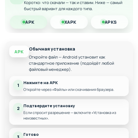
Компактный размер и оптимизация под все
Коротко: что скачали — так и ставим. Ниже — самый
устройства
быстрый вариант для каждого типа.
Скачайте модифицированную версию Palline Colorate на
Android прямо сейчас и проверьте свои навыки
APK
XAPK
APKS
управления, рефлексы и способность принимать
молниеносные решения!
Обычная установка
APK
Откройте файл — Android установит как
стандартное приложение (подойдёт любой
файловый менеджер).
Нажмите на APK
1
Откройте через «Файлы» или скачивания браузера.
Подтвердите установку
2
Если спросит разрешение — включите «Установка из
неизвестных».
Готово
3