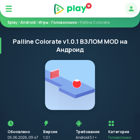
Авт
5play
/
Android
/
Игры
/
Головоломки
/ Palline Colorate
Palline Colorate v1.0.1 ВЗЛОМ MOD на
Андроид
Перед
установкой
приложения
Обновлено
Версия
Требования
на
Категория
устройство
05.06.2026, 09:47
1.0.1
Android 5.1 +
Головоломки