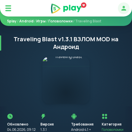
Авт
5play
/
Android
/
Игры
/
Головоломки
/ Traveling Blast
Traveling Blast v1.3.1 ВЗЛОМ MOD на
Андроид
Перед
установкой
приложения
Обновлено
Версия
Требования
на
Категория
устройство
04.06.2026, 09:12
1.3.1
Android 4.1 +
Головоломки