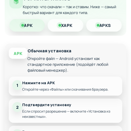
Коротко: что скачали — так и ставим. Ниже — самый
Разблокированы все уровни
быстрый вариант для каждого типа.
Без ограничений по жизням
APK
XAPK
APKS
Ускоренное прохождение
Обычная установка
APK
Откройте файл — Android установит как
стандартное приложение (подойдёт любой
файловый менеджер).
Нажмите на APK
1
Откройте через «Файлы» или скачивания браузера.
Подтвердите установку
2
Если спросит разрешение — включите «Установка из
неизвестных».