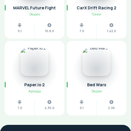
MARVEL Future Fight
CarX Drift Racing 2
Экшен
Гонки
5.1
10.8.0
7.0
1.42.0
Paper.io 2
Bed Wars
Аркады
Экшен
7.0
4.35.0
5.1
2.36