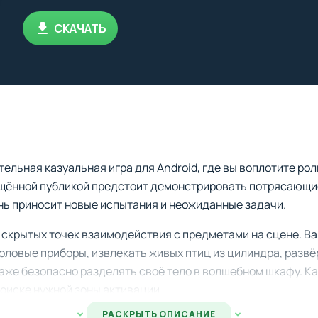
СКАЧАТЬ
тельная казуальная игра для Android, где вы воплотите ро
щённой публикой предстоит демонстрировать потрясающие
нь приносит новые испытания и неожиданные задачи.
 скрытых точек взаимодействия с предметами на сцене. В
оловые приборы, извлекать живых птиц из цилиндра, развё
аже безопасно разделять своё тело в волшебном шкафу. К
поиске нужной зоны активации.
РАСКРЫТЬ ОПИСАНИЕ