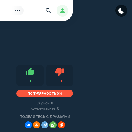
Найти
Авторизация
Нравится
Не нравится (0.0, 0, 15145)
+
0
-
0
ПОПУЛЯРНОСТЬ 0%
Оценок:
0
Комментариев: 0
.