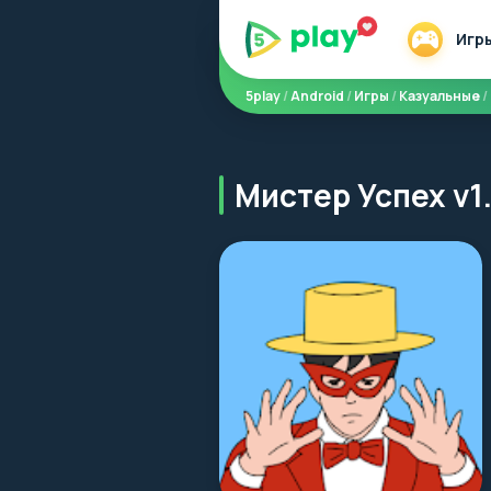
Игр
5play
/
Android
/
Игры
/
Казуальные
/
Мистер Успех v1