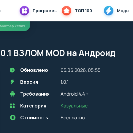
ы
Программы
ТОП 100
Моды
 Мистер Успех
.0.1 ВЗЛОМ MOD на Андроид
Обновлено
05.06.2026, 05:55
Версия
1.0.1
Требования
Android 4.4 +
Категория
Казуальные
Перед установкой приложения на устройство с Android, стоит
учитывать версию OS. Мы всегда указываем минимальные
требования, необходимые для корректной работы приложения
Стоимость
Бесплатно