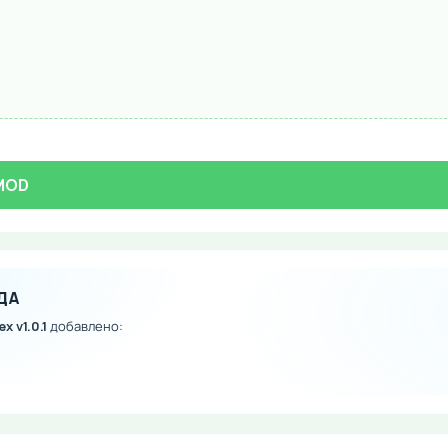
 MOD
ДА
х v1.0.1
добавлено: