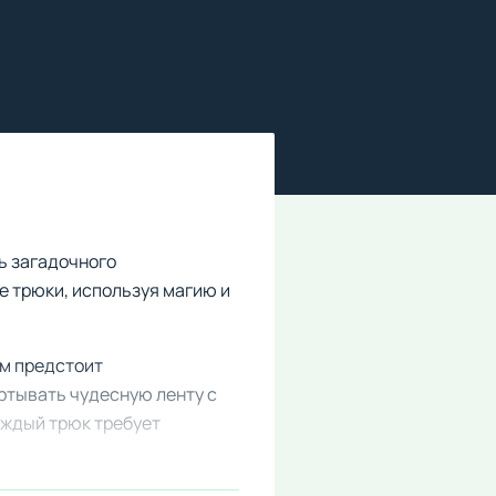
ль загадочного
 трюки, используя магию и
ам предстоит
ртывать чудесную ленту с
аждый трюк требует