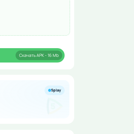
Скачать
APK
- 16 Mb
5play