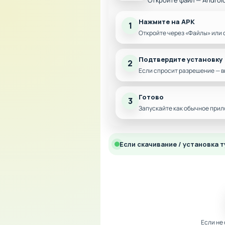
Откройте файл — Androi
Нажмите на APK
1
Откройте через «Файлы» или 
Подтвердите установку
2
Если спросит разрешение — в
Готово
3
Запускайте как обычное прил
Если скачивание / установка т
Если не