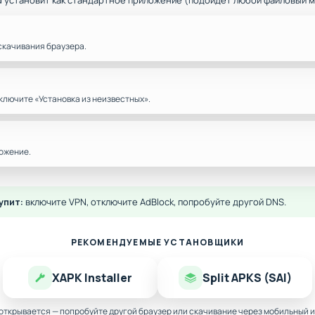
d установит как стандартное приложение (подойдёт любой файловый 
скачивания браузера.
ключите «Установка из неизвестных».
ожение.
упит:
включите VPN, отключите AdBlock, попробуйте другой DNS.
РЕКОМЕНДУЕМЫЕ УСТАНОВЩИКИ
XAPK Installer
Split APKS (SAI)
 открывается — попробуйте другой браузер или скачивание через мобильный и