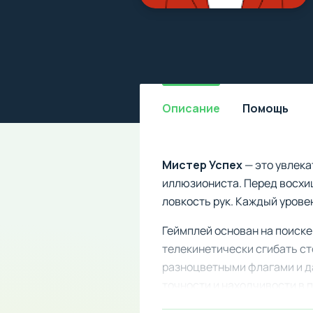
Описание
Помощь
Мистер Успех
— это увлека
иллюзиониста. Перед восхи
ловкость рук. Каждый урове
Геймплей основан на поиске
телекинетически сгибать ст
разноцветными флагами и д
точности и находчивости в 