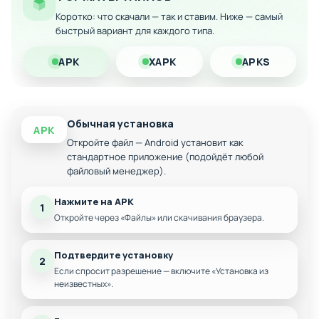
Динамичные баталии, оригинальные персонажи и удобный
Коротко: что скачали — так и ставим. Ниже — самый
геймплей делают это приложение идеальным выбором для
быстрый вариант для каждого типа.
любителей азиатской эстетики и морских приключений.
APK
XAPK
APKS
Загрузите модифицированную версию на свой Android и
наслаждайтесь игрой без ограничений!
Обычная установка
APK
Откройте файл — Android установит как
стандартное приложение (подойдёт любой
файловый менеджер).
Нажмите на APK
1
Откройте через «Файлы» или скачивания браузера.
Подтвердите установку
2
Если спросит разрешение — включите «Установка из
неизвестных».