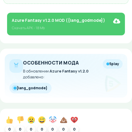
Azure Fantasy v1.2.0 MOD ({lang_godmode})
Скачать
APK
- 18 Mb
ОСОБЕННОСТИ МОДА
5play
В обновлении
Azure Fantasy v1.2.0
добавлено:
{lang_godmode}
0
0
0
0
0
0
0