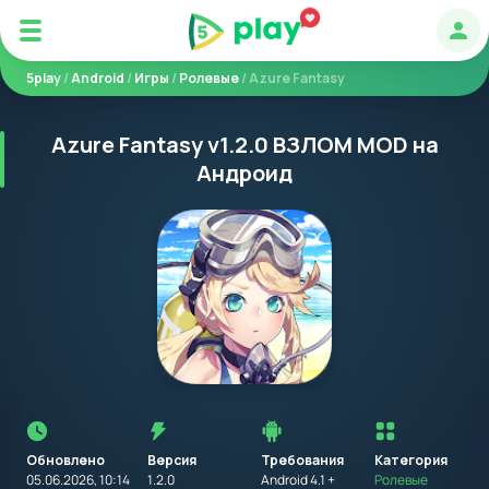
Авт
5play
/
Android
/
Игры
/
Ролевые
/ Azure Fantasy
Azure Fantasy v1.2.0 ВЗЛОМ MOD на
Андроид
Перед
установкой
приложения
Обновлено
Версия
Требования
на
Категория
устройство
05.06.2026, 10:14
1.2.0
Android 4.1 +
Ролевые