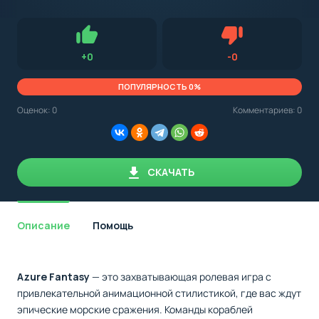
с
Android,
Для установки приложения на Android устройство важно
стоит
обращать внимание на установленную версию Android
учитывать
OS. Мы указываем минимально необходимую версию для
версию
запуска приложения.
OS.
Нравится
Не нравится (0.0
+
0
-
0
Мы
всегда
указываем
ПОПУЛЯРНОСТЬ 0%
минимальные
требования,
Оценок:
0
Комментариев: 0
необходимые
для
корректной
работы
приложения.
СКАЧАТЬ
Описание
Помощь
Azure Fantasy
— это захватывающая ролевая игра с
привлекательной анимационной стилистикой, где вас ждут
эпические морские сражения. Команды кораблей