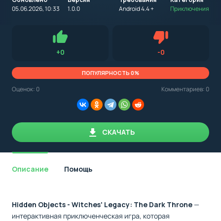
на
устройство
05.06.2026, 10:33
1.0.0
Android 4.4 +
Приключения
с
Android,
Для установки приложения на Android устройство важно
стоит
обращать внимание на установленную версию Android
учитывать
OS. Мы указываем минимально необходимую версию для
версию
запуска приложения.
OS.
Нравится
Не нравится (0.0
+
0
-
0
Мы
всегда
указываем
ПОПУЛЯРНОСТЬ 0%
минимальные
требования,
Оценок:
0
Комментариев: 0
необходимые
для
корректной
работы
приложения.
СКАЧАТЬ
Описание
Помощь
Hidden Objects - Witches' Legacy: The Dark Throne
—
интерактивная приключенческая игра, которая