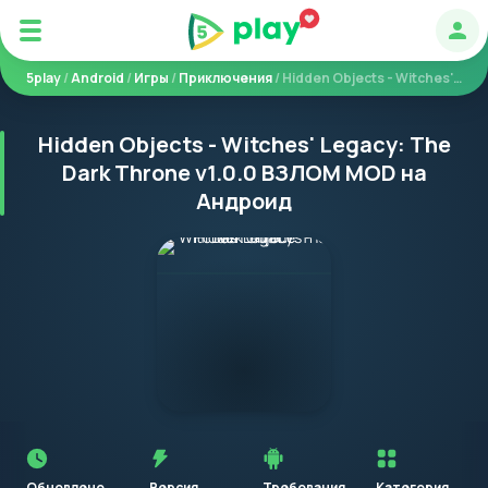
Авт
5play
/
Android
/
Игры
/
Приключения
/ Hidden Objects - Witches' Legacy: The Dark Throne
Hidden Objects - Witches' Legacy: The
Dark Throne v1.0.0 ВЗЛОМ MOD на
Андроид
Перед
установкой
приложения
Обновлено
Версия
Требования
Категория