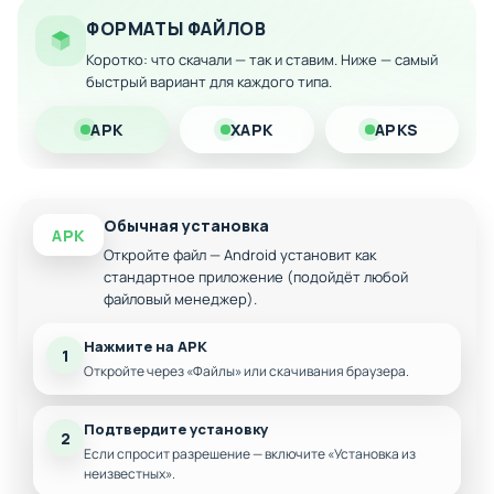
предметы
ФОРМАТЫ ФАЙЛОВ
Улучшенная графика и оптимизация для
различных устройств Android
Коротко: что скачали — так и ставим. Ниже — самый
быстрый вариант для каждого типа.
Бесплатная загрузка модифицированной версии
без ограничений
APK
XAPK
APKS
Разблокированные уровни и бонусные сцены
Скачайте игру на Android и начните эпическое
путешествие в поисках спасения своей возлюбленной
прямо сейчас!
Обычная установка
APK
Откройте файл — Android установит как
стандартное приложение (подойдёт любой
файловый менеджер).
Нажмите на APK
1
Откройте через «Файлы» или скачивания браузера.
Подтвердите установку
2
Если спросит разрешение — включите «Установка из
неизвестных».