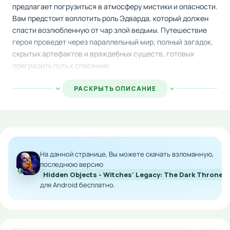
предлагает погрузиться в атмосферу мистики и опасности.
Вам предстоит воплотить роль Эдварда, который должен
спасти возлюбленную от чар злой ведьмы. Путешествие
героя проведет через параллельный мир, полный загадок,
скрытых артефактов и враждебных существ, готовых
преградить путь к спасению.
Геймплей построен на поиске предметов в запутанных
РАСКРЫТЬ ОПИСАНИЕ
локациях и решении разнообразных головоломок. Каждый
уровень требует внимательности и логического мышления
для раскрытия тайн темного измерения. На пути вы
столкнетесь с опасными врагами, но также сможете
завести верных союзников, которые помогут в нелегкой
На данной странице, Вы можете скачать взломанную,
борьбе за любовь.
последнюю версию
Hidden Objects - Witches' Legacy: The Dark Throne
Особенности мода:
для Android бесплатно.
Расширенные возможности персонажа и
улучшенная механика боевой системы
Дополнительные скрытые локации и секретные