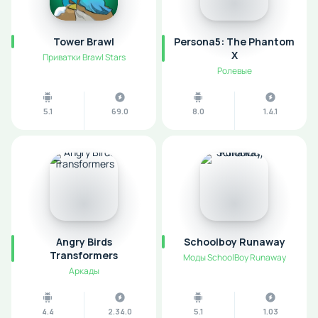
Tower Brawl
Persona5: The Phantom
X
Приватки Brawl Stars
Ролевые
5.1
69.0
8.0
1.4.1
Angry Birds
Schoolboy Runaway
Transformers
Моды SchoolBoy Runaway
Аркады
4.4
2.34.0
5.1
1.03