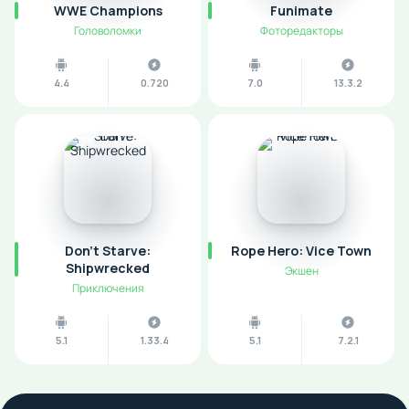
WWE Champions
Funimate
Головоломки
Фоторедакторы
4.4
0.720
7.0
13.3.2
Don't Starve:
Rope Hero: Vice Town
Shipwrecked
Экшен
Приключения
5.1
1.33.4
5.1
7.2.1