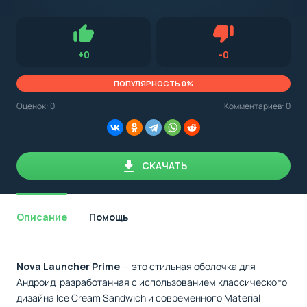
с
Android,
Для установки приложения на Android устройство важно
стоит
обращать внимание на установленную версию Android
учитывать
OS. Мы указываем минимально необходимую версию для
версию
запуска приложения.
OS.
Нравится
Не нравится (0.0
+
0
-
0
Мы
всегда
указываем
ПОПУЛЯРНОСТЬ 0%
минимальные
требования,
Оценок:
0
Комментариев: 0
необходимые
для
корректной
работы
приложения.
СКАЧАТЬ
Описание
Помощь
Nova Launcher Prime
— это стильная оболочка для
Андроид, разработанная с использованием классического
дизайна Ice Cream Sandwich и современного Material