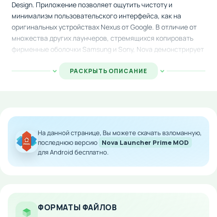
Design. Приложение позволяет ощутить чистоту и
минимализм пользовательского интерфейса, как на
оригинальных устройствах Nexus от Google. В отличие от
множества других лаунчеров, стремящихся копировать
фирменные оболочки Samsung и Sony, Nova демонстрирует
аскетичный и элегантный рабочий стол без лишних
украшений.
РАСКРЫТЬ ОПИСАНИЕ
Программа отличается стабильной работой и плавной
производительностью, избегая проблем, связанных с
перегруженным интерфейсом. При первом запуске
система автоматически организует установленные
На данной странице, Вы можете скачать взломанную,
приложения в папки на главном экране и в доке.
последнюю версию
Nova Launcher Prime MOD
Встроенное меню сортировки позволяет гибко
для Android бесплатно.
переупорядочить элементы по своему предпочтению. Хотя
функционал настроек уступает конкурентам типа Next
Launcher, приложение компенсирует это приятной
анимацией переходов между экранами и регулярными
обновлениями от разработчиков.
ФОРМАТЫ ФАЙЛОВ