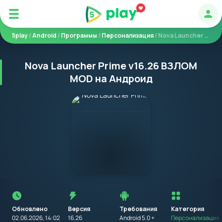
Авт
5play
/
Android
/
Программы
/
Персонализация
/ Nova Launcher Prime
Nova Launcher Prime v16.26 ВЗЛОМ
MOD на Андроид
Перед
установкой
приложения
Обновлено
Версия
Требования
на
Категория
устройство
02.06.2026, 14:02
16.26
Android 5.0 +
Персонализация