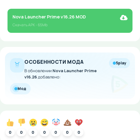
Nova Launcher Prime v16.26 MOD
Скачать
APK
- 65Mb
ОСОБЕННОСТИ МОДА
5play
В обновлении
Nova Launcher Prime
v16.26
добавлено:
Мод
0
0
0
0
0
0
0