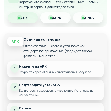
Особенности мода:
Коротко: что скачали — так и ставим. Ниже — самый
быстрый вариант для каждого типа.
Чистый и минималистичный дизайн интерфейса
APK
XAPK
APKS
Плавная анимация при переключении между
рабочими столами
Автоматическая категоризация приложений в
папки
Обычная установка
APK
Гибкие инструменты для сортировки и
Откройте файл — Android установит как
организации элементов
стандартное приложение (подойдёт любой
Стабильная и быстрая работа без лагов
файловый менеджер).
Активная поддержка от разработчиков с
Нажмите на APK
регулярными обновлениями
1
Откройте через «Файлы» или скачивания браузера.
Интеграция с уведомлениями через
дополнительный плагин
Подтвердите установку
Nova Launcher Prime — отличный выбор для тех, кто ценит
2
Если спросит разрешение — включите «Установка из
стабильность, скорость и простоту над обилием функций.
неизвестных».
Полный потенциал программы раскрывается при
установке премиум-версии и плагина уведомлений.
Готово
3