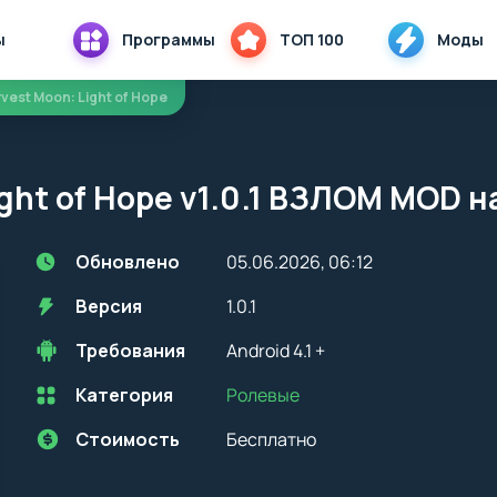
ы
Программы
ТОП 100
Моды
rvest Moon: Light of Hope
ight of Hope v1.0.1 ВЗЛОМ MOD 
Обновлено
05.06.2026, 06:12
Версия
1.0.1
Требования
Android 4.1 +
Категория
Ролевые
Перед установкой приложения на устройство с Android, стоит
учитывать версию OS. Мы всегда указываем минимальные
требования, необходимые для корректной работы приложения
Стоимость
Бесплатно