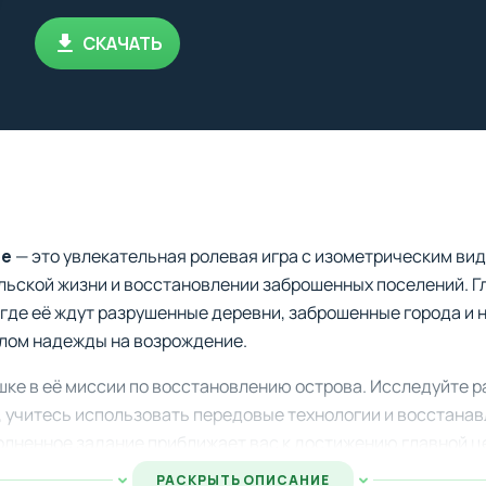
СКАЧАТЬ
pe
— это увлекательная ролевая игра с изометрическим ви
льской жизни и восстановлении заброшенных поселений. Г
 где её ждут разрушенные деревни, заброшенные города и
олом надежды на возрождение.
ке в её миссии по восстановлению острова. Исследуйте р
, учитесь использовать передовые технологии и восстана
олненное задание приближает вас к достижению главной ц
РАСКРЫТЬ ОПИСАНИЕ