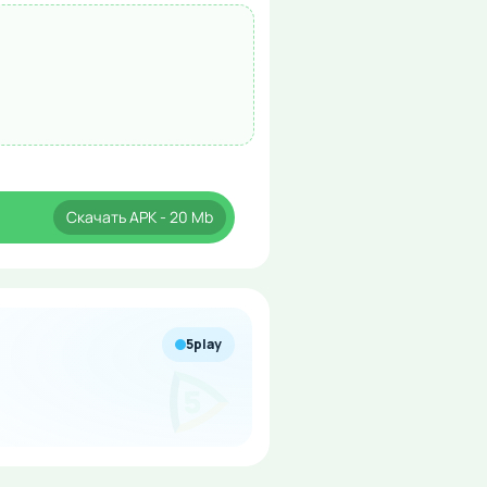
Скачать
APK
- 20 Mb
5play