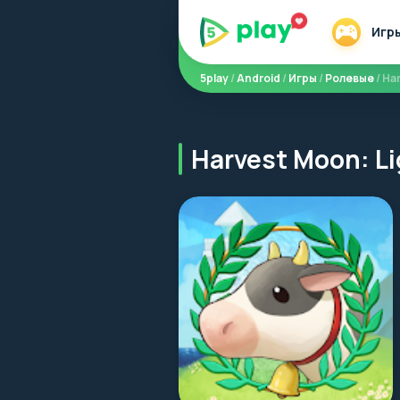
Игр
5play
/
Android
/
Игры
/
Ролевые
/ Ha
Harvest Moon: L