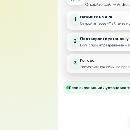
Откройте файл — Androi
Нажмите на APK
1
Откройте через «Файлы» или 
Подтвердите установку
2
Если спросит разрешение — в
Готово
3
Запускайте как обычное прил
Если скачивание / установка т