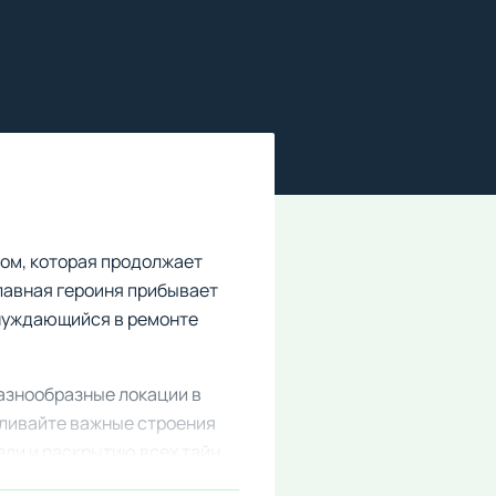
дом, которая продолжает
лавная героиня прибывает
 нуждающийся в ремонте
азнообразные локации в
вливайте важные строения
ели и раскрытию всех тайн