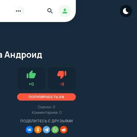
Найти
Авторизация
на Андроид
Нравится
Не нравится (0.0, 0, 15207)
+
0
-
0
ПОПУЛЯРНОСТЬ 0%
Оценок:
0
Комментариев: 0
.