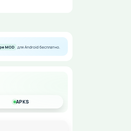
а много денег вы сможете
еймплея без необходимости
ope MOD
для Android бесплатно.
APKS