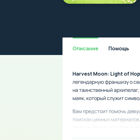
Описание
Помощь
Harvest Moon: Light of Ho
легендарную франшизу о се
на таинственный архипелаг,
маяк, который служит симв
Вам предстоит помочь девуш
поисках ценных материалов
одно за другим. Каждое вып
острова.