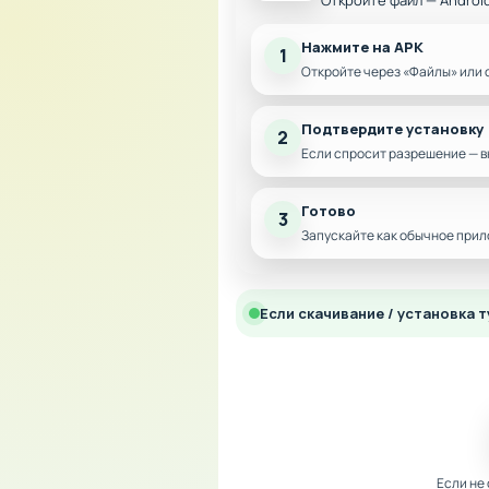
Откройте файл — Androi
Нажмите на APK
1
Откройте через «Файлы» или 
Подтвердите установку
2
Если спросит разрешение — в
Готово
3
Запускайте как обычное прил
Если скачивание / установка т
Если не