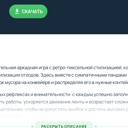
СКАЧАТЬ
тельная аркадная игра с ретро-пиксельной стилизацией, к
илизации отходов. Здесь вместе с симпатичными пандами 
ок мусора на конвейере и распределяя его в нужные конте
рых рефлексах и внимательности: с каждым успешно запол
ь работы, ускоряется движение ленты и возрастает сложн
мительнее, чтобы не допустить ошибок и достичь высоких 
илизации.
РАСКРЫТЬ ОПИСАНИЕ