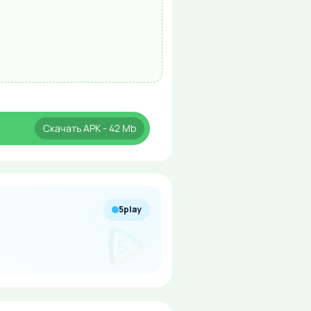
Скачать
APK
- 42 Mb
5play