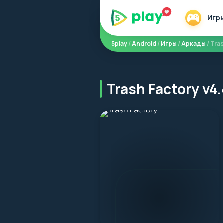
Игр
5play
/
Android
/
Игры
/
Аркады
/ Tra
Trash Factory v