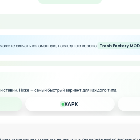
 версию на Андроид и проверьте свои навыки сортировки
чите награды, разблокируете достижения и сможете подня
стиле классических аркад
ы можете скачать взломанную, последнюю версию
Trash Factory MOD
 с прогрессирующей сложностью
щники на конвейере
 мировой лидерборд
ойств на Андроид
к и ставим. Ниже — самый быстрый вариант для каждого типа.
XAPK