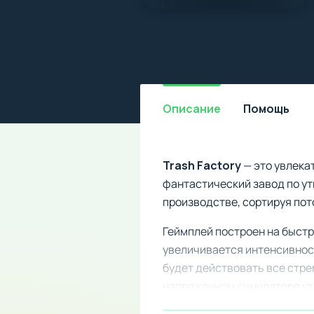
Описание
Помощь
Trash Factory
— это увлека
фантастический завод по ут
производстве, сортируя пот
Геймплей построен на быст
увеличивается интенсивност
будет действовать все стре
напряженном симуляторе ут