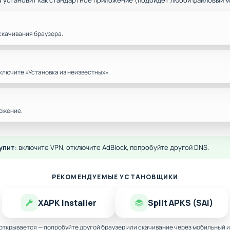
d установит как стандартное приложение (подойдёт любой файловый 
скачивания браузера.
ключите «Установка из неизвестных».
ожение.
упит:
включите VPN, отключите AdBlock, попробуйте другой DNS.
РЕКОМЕНДУЕМЫЕ УСТАНОВЩИКИ
XAPK Installer
Split APKS (SAI)
 открывается — попробуйте другой браузер или скачивание через мобильный и