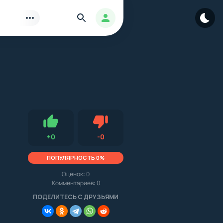
Найти
Авторизация
Нравится
Не нравится (0.0, 0, 9797)
+
0
-
0
ПОПУЛЯРНОСТЬ 0%
Оценок:
0
Комментариев: 0
.