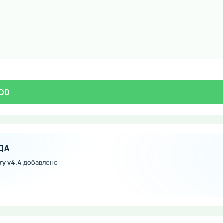
MOD
ДА
ry v4.4
добавлено: