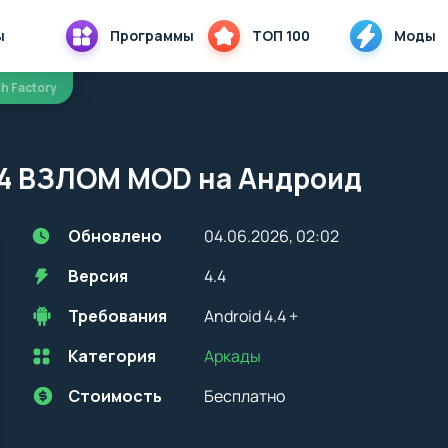
ы
Программы
ТОП 100
Моды
sh Factory
4.4 ВЗЛОМ MOD на Андроид
Обновлено
04.06.2026, 02:02
Версия
4.4
Требования
Android 4.4 +
Категория
Аркады
Перед установкой приложения на устройство с Android, стоит
учитывать версию OS. Мы всегда указываем минимальные
требования, необходимые для корректной работы приложения
Стоимость
Бесплатно