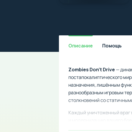
Описание
Помощь
Zombies Don't Drive
— дина
постапокалиптического мир
назначения, лишённым функ
разнообразным игровым тер
столкновений со статичным
Каждый уничтоженный враг 
и модернизацию вашего бое
транспорта и приобретать 