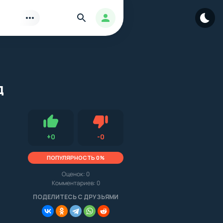
Найти
Авторизация
д
Нравится
Не нравится (0.0, 0, 9985)
+
0
-
0
ПОПУЛЯРНОСТЬ 0%
Оценок:
0
Комментариев: 0
.