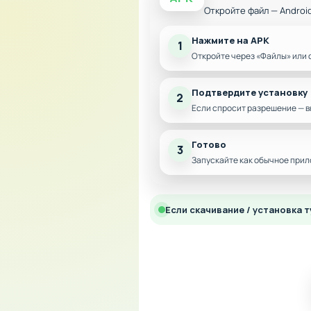
Откройте файл — Androi
Нажмите на APK
1
Откройте через «Файлы» или 
Подтвердите установку
2
Если спросит разрешение — в
Готово
3
Запускайте как обычное прил
Если скачивание / установка т