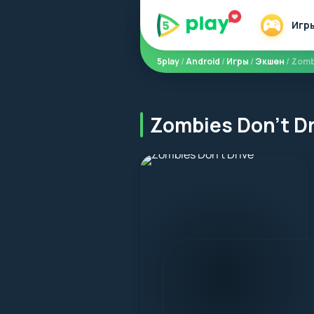
Игр
5play
/
Android
/
Игры
/
Экшен
/ Zomb
Zombies Don't D