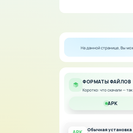
Особенности мода:
Неограниченное колич
Мгновенные покупки в
Свободное развитие п
На данной странице, Вы м
Полный доступ ко все
Загрузите модифицированну
преград!
ФОРМАТЫ ФАЙЛОВ
Коротко: что скачали — та
APK
Обычная установка
APK