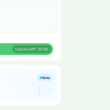
Скачать
APK
- 85 Mb
5play