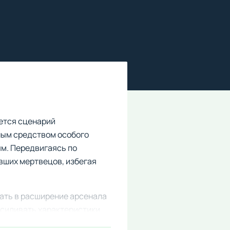
ется сценарий
ным средством особого
м. Передвигаясь по
вших мертвецов, избегая
ать в расширение арсенала
усиливать характеристики
ами.