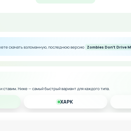
ество игровой валюты
сех апгрейдов и вооружения
ерсонажа без финансовых ограничений
ожете скачать взломанную, последнюю версию
Zombies Don't Drive 
м улучшениям и боевым модификациям
ю версию на Android и наслаждайтесь захватывающим бо
к и ставим. Ниже — самый быстрый вариант для каждого типа.
XAPK