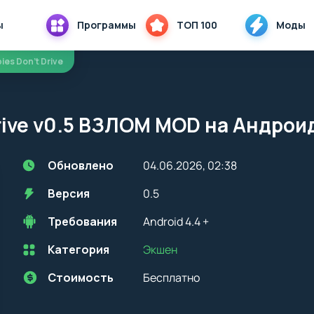
ы
Программы
ТОП 100
Моды
ies Don't Drive
rive v0.5 ВЗЛОМ MOD на Андрои
Обновлено
04.06.2026, 02:38
Версия
0.5
Требования
Android 4.4 +
Категория
Экшен
Перед установкой приложения на устройство с Android, стоит
учитывать версию OS. Мы всегда указываем минимальные
требования, необходимые для корректной работы приложения
Стоимость
Бесплатно