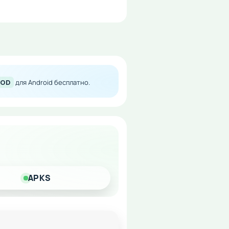
MOD
для Android бесплатно.
евиком без финансовых
APKS