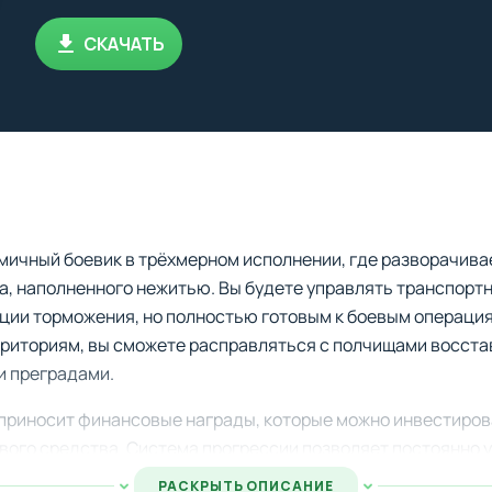
СКАЧАТЬ
мичный боевик в трёхмерном исполнении, где разворачива
а, наполненного нежитью. Вы будете управлять транспорт
ции торможения, но полностью готовым к боевым операция
риториям, вы сможете расправляться с полчищами восста
и преградами.
приносит финансовые награды, которые можно инвестиров
вого средства. Система прогрессии позволяет постоянно 
мощное оружие для более эффективной борьбы с зомби-орд
РАСКРЫТЬ ОПИСАНИЕ