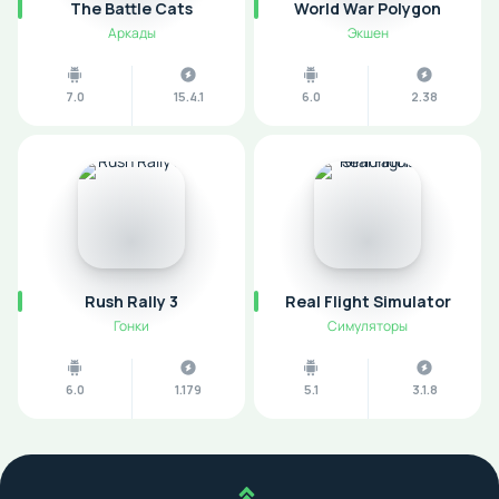
The Battle Cats
World War Polygon
Аркады
Экшен
7.0
15.4.1
6.0
2.38
Rush Rally 3
Real Flight Simulator
Гонки
Симуляторы
6.0
1.179
5.1
3.1.8
Наверх