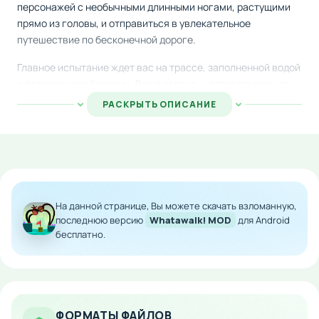
персонажей с необычными длинными ногами, растущими
прямо из головы, и отправиться в увлекательное
путешествие по бесконечной дороге.
Главное испытание ждет вас на трассе, заполненной водой
и плавающими блоками. Ваша задача — ловко прыгать по
кубикам, избегая падения в жидкость, и продвигаться как
РАСКРЫТЬ ОПИСАНИЕ
можно дальше. Игра требует сноровки, координации и
быстрой реакции для достижения максимального
результата.
Особенности мода:
На данной странице, Вы можете скачать взломанную,
Бесконечное количество денег для открытия
всех персонажей и улучшений
последнюю версию
Whatawalk! MOD
для Android
бесплатно.
Доступ ко всем внутриигровым покупкам без
ограничений
Полная свобода в развитии и экспериментах с
героями
Неограниченные возможности для
ФОРМАТЫ ФАЙЛОВ