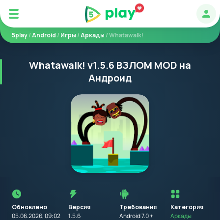
Авт
5play
/
Android
/
Игры
/
Аркады
/ Whatawalk!
Whatawalk! v1.5.6 ВЗЛОМ MOD на
Андроид
Перед
установкой
приложения
Обновлено
Версия
Требования
на
Категория
устройство
05.06.2026, 09:02
1.5.6
Android 7.0 +
Аркады