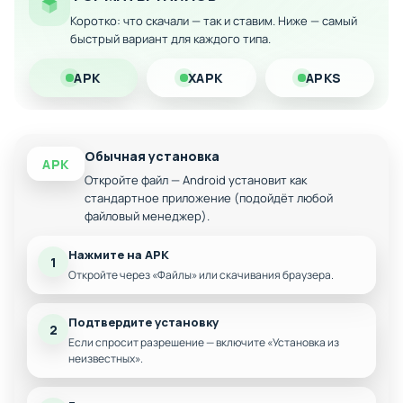
максимального удовольствия от игры
Коротко: что скачали — так и ставим. Ниже — самый
Скачайте Whatawalk! на Android и получите максимум
быстрый вариант для каждого типа.
позитива от этой универсальной аркады, которая подарит
хорошее настроение каждому поклоннику мобильных игр.
APK
XAPK
APKS
Обычная установка
APK
Откройте файл — Android установит как
стандартное приложение (подойдёт любой
файловый менеджер).
Нажмите на APK
1
Откройте через «Файлы» или скачивания браузера.
Подтвердите установку
2
Если спросит разрешение — включите «Установка из
неизвестных».