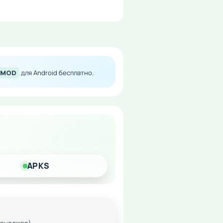
y MOD
для Android бесплатно.
ие уже сегодня!
APKS