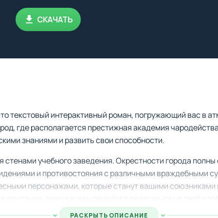
СКАЧАТЬ
то текстовый интерактивный роман, погружающий вас в ат
ород, где располагается престижная академия чародейств
кими знаниями и развить свои способности.
 стенами учебного заведения. Окрестности города полны 
видениями и противостояния с различными враждебными 
ресными персонажами, которые станут вашими союзниками 
е описания, поэтому вам придётся полагаться на своё воо
.
РАСКРЫТЬ ОПИСАНИЕ