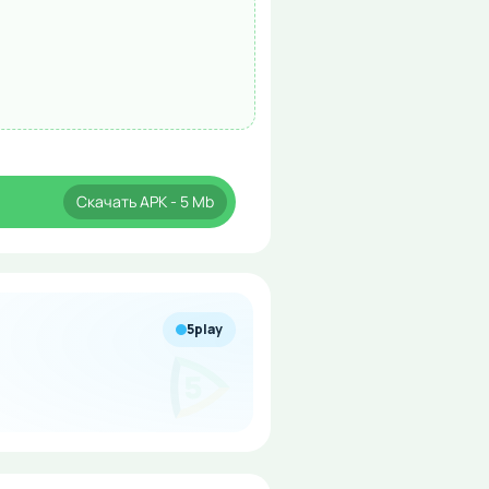
Скачать
APK
- 5 Mb
5play