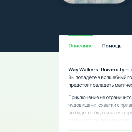
Описание
Помощь
Way Walkers: University
— э
Вы попадёте в волшебный г
предстоит овладеть магичес
Приключение не ограничится
чудовищами, схватки с при
вы будете общаться с инте
развивается через текстовы
представить каждый момент