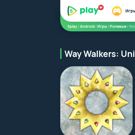
Игр
5play
/
Android
/
Игры
/
Ролевые
/ Wa
Way Walkers: Un