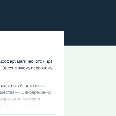
мосферу магического мира.
а. Здесь вашему персонажу
опасностей: встречи с
существами. Одновременно
и друзьями. История
бражение, чтобы ярко