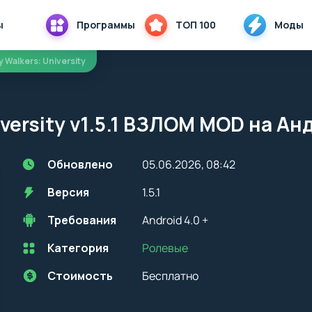
ы
Программы
ТОП 100
Моды
y Walkers: University
iversity v1.5.1 ВЗЛОМ MOD на Ан
Обновлено
05.06.2026, 08:42
Версия
1.5.1
Требования
Android 4.0 +
Категория
Ролевые
Перед установкой приложения на устройство с Android, стоит
учитывать версию OS. Мы всегда указываем минимальные
требования, необходимые для корректной работы приложения
Стоимость
Бесплатно