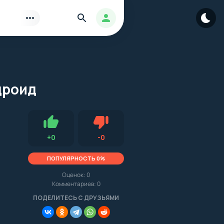
Найти
Авторизация
дроид
Нравится
Не нравится (0.0, 0, 15726)
+
0
-
0
ПОПУЛЯРНОСТЬ 0%
Оценок:
0
Комментариев: 0
.