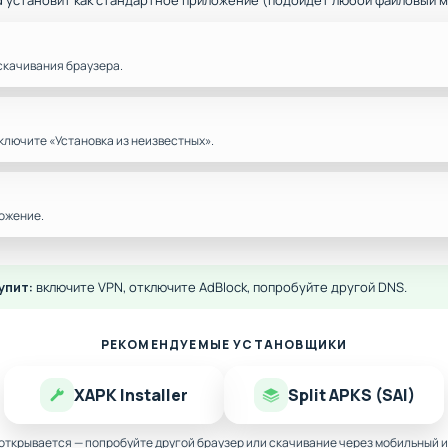
d установит как стандартное приложение (подойдёт любой файловый 
скачивания браузера.
ключите «Установка из неизвестных».
ожение.
упит:
включите VPN, отключите AdBlock, попробуйте другой DNS.
РЕКОМЕНДУЕМЫЕ УСТАНОВЩИКИ
XAPK Installer
Split APKS (SAI)
 открывается — попробуйте другой браузер или скачивание через мобильный и