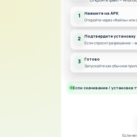
Откройте файл — Androi
Нажмите на APK
1
Откройте через «Файлы» или 
Подтвердите установку
2
Если спросит разрешение — в
Готово
3
Запускайте как обычное прил
Если скачивание / установка т
Если не