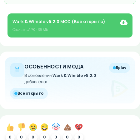
Wark & Wimble v5.2.0 MOD (Все открыто)
Скачать
APK
- 39 Mb
ОСОБЕННОСТИ МОДА
5play
В обновлении
Wark & Wimble v5.2.0
добавлено:
Все открыто
0
0
0
0
0
0
0