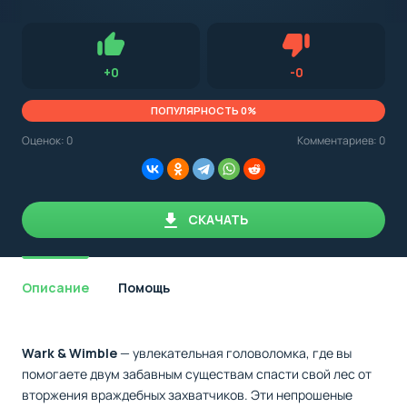
с
Android,
Для установки приложения на Android устройство важно
стоит
обращать внимание на установленную версию Android
учитывать
OS. Мы указываем минимально необходимую версию для
версию
запуска приложения.
OS.
Нравится
Не нравится (0.0
+
0
-
0
Мы
всегда
указываем
ПОПУЛЯРНОСТЬ 0%
минимальные
требования,
Оценок:
0
Комментариев: 0
необходимые
для
корректной
работы
приложения.
СКАЧАТЬ
Описание
Помощь
Wark & Wimble
— увлекательная головоломка, где вы
помогаете двум забавным существам спасти свой лес от
вторжения враждебных захватчиков. Эти непрошеные