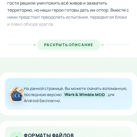
гости решили уничтожить всё живое и захватить
территорию, но наши герои готовы дать им отпор. Вместе с
ними предстоит преодолеть испытания, передвигая блоки
и ловко обходя врагов.
Игра предлагает более 80 уровней в девяти совершенно
разных мирах, каждый со своей атмосферой и сложностью.
РАСКРЫТЬ ОПИСАНИЕ
На пути вас будут ждать разнообразные препятствия:
лазерные турели, огнемётные системы и боевые
подразделения противника, которых придётся обхитрить.
Головоломки становятся всё хитрее, требуя
стратегического мышления и аккуратности.
На данной странице, Вы можете скачать взломанную,
Особенности мода:
последнюю версию
Wark & Wimble MOD
для
Android бесплатно.
Полностью разблокированный контент — все
уровни доступны сразу
Никаких ограничений на прохождение игры
Полная версия без платных элементов
ФОРМАТЫ ФАЙЛОВ
Все миры открыты с самого начала