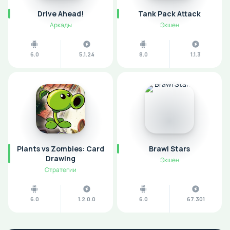
Drive Ahead!
Tank Pack Attack
Аркады
Экшен
6.0
5.1.24
8.0
1.1.3
Plants vs Zombies: Card
Brawl Stars
Drawing
Экшен
Стратегии
6.0
1.2.0.0
6.0
67.301