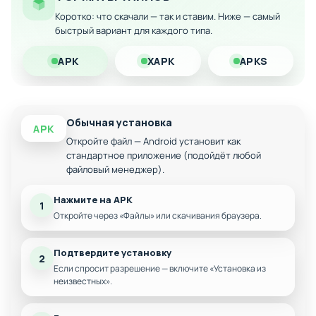
Коротко: что скачали — так и ставим. Ниже — самый
Скачайте модифицированную версию на Андроид и
быстрый вариант для каждого типа.
наслаждайтесь полной игрой без ограничений прямо
сейчас!
APK
XAPK
APKS
Обычная установка
APK
Откройте файл — Android установит как
стандартное приложение (подойдёт любой
файловый менеджер).
Нажмите на APK
1
Откройте через «Файлы» или скачивания браузера.
Подтвердите установку
2
Если спросит разрешение — включите «Установка из
неизвестных».