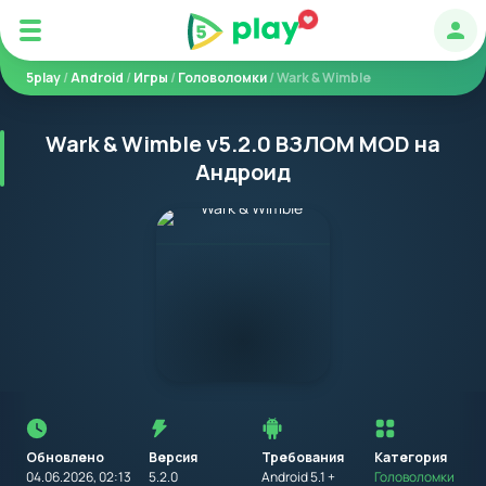
Авт
5play
/
Android
/
Игры
/
Головоломки
/ Wark & Wimble
Wark & Wimble v5.2.0 ВЗЛОМ MOD на
Андроид
Перед
установкой
приложения
Обновлено
Версия
Требования
на
Категория
устройство
04.06.2026, 02:13
5.2.0
Android 5.1 +
Головоломки