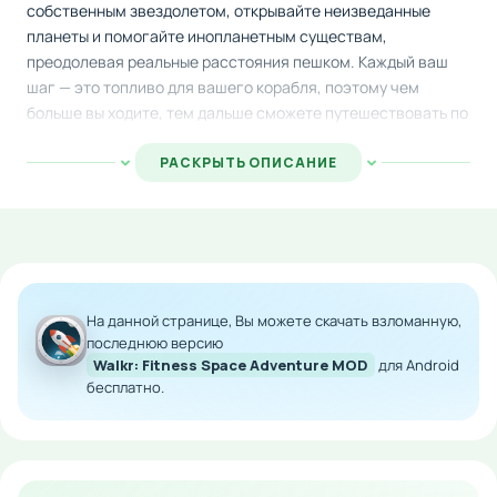
собственным звездолетом, открывайте неизведанные
планеты и помогайте инопланетным существам,
преодолевая реальные расстояния пешком. Каждый ваш
шаг — это топливо для вашего корабля, поэтому чем
больше вы ходите, тем дальше сможете путешествовать по
галактике.
РАСКРЫТЬ ОПИСАНИЕ
Игра стимулирует активный образ жизни, превращая
физические упражнения в захватывающий игровой
процесс. Создавайте собственную галактику, исследуйте
космические просторы и достигайте новых уровней
развития благодаря вашей реальной активности.
На данной странице, Вы можете скачать взломанную,
Особенности мода:
последнюю версию
Walkr: Fitness Space Adventure MOD
для Android
Большое количество в-игровой валюты для
бесплатно.
ускоренного развития
Быстрое открытие всех доступных планет и
регионов
Возможность создания полноценной галактики