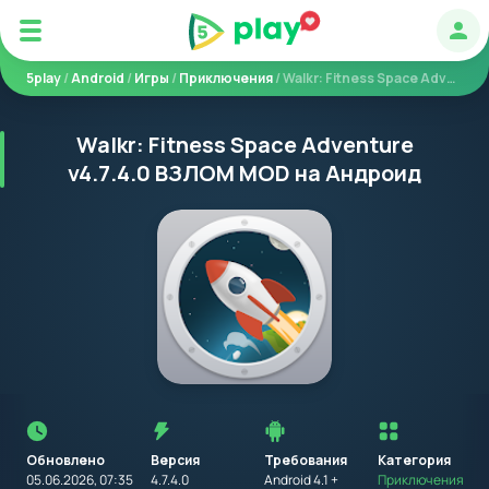
Авт
5play
/
Android
/
Игры
/
Приключения
/ Walkr: Fitness Space Adventure
Walkr: Fitness Space Adventure
v4.7.4.0 ВЗЛОМ MOD на Андроид
Перед
установкой
приложения
Обновлено
Версия
Требования
на
Категория
устройство
05.06.2026, 07:35
4.7.4.0
Android 4.1 +
Приключения