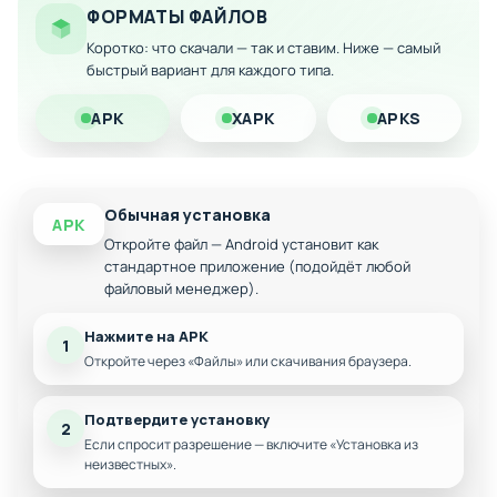
без ограничений
ФОРМАТЫ ФАЙЛОВ
Неограниченные возможности для
Коротко: что скачали — так и ставим. Ниже — самый
кастомизации и улучшений
быстрый вариант для каждого типа.
Скачайте модифицированную версию на Андроид прямо
сейчас и начните уникальное космическое путешествие
APK
XAPK
APKS
без финансовых ограничений!
Обычная установка
APK
Откройте файл — Android установит как
стандартное приложение (подойдёт любой
файловый менеджер).
Нажмите на APK
1
Откройте через «Файлы» или скачивания браузера.
Подтвердите установку
2
Если спросит разрешение — включите «Установка из
неизвестных».