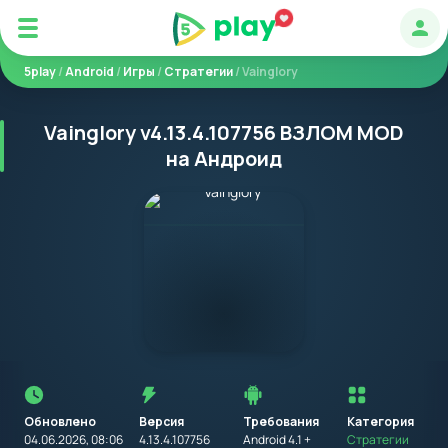
Авт
5play
/
Android
/
Игры
/
Стратегии
/ Vainglory
Vainglory v4.13.4.107756 ВЗЛОМ MOD
на Андроид
Перед
установкой
приложения
Обновлено
Версия
Требования
на
Категория
устройство
04.06.2026, 08:06
4.13.4.107756
Android 4.1 +
Стратегии