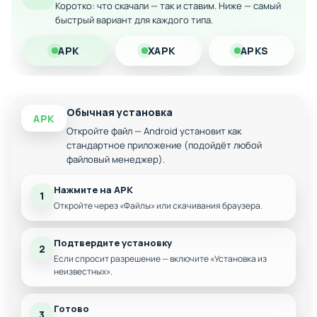
Дополнительные герои с экзотическими
Коротко: что скачали — так и ставим. Ниже — самый
способностями
быстрый вариант для каждого типа.
Расширенный арсенал уникального снаряжения
APK
XAPK
APKS
Ускоренный прогресс развития персонажей
Оптимизированный многопользовательский
режим
Обычная установка
Загрузите модифицированную версию Vainglory и получите
APK
максимум удовольствия от этой захватывающей MOBA с
Откройте файл — Android установит как
стандартное приложение (подойдёт любой
потрясающей визуализацией и плавной анимацией.
файловый менеджер).
Нажмите на APK
1
Откройте через «Файлы» или скачивания браузера.
Подтвердите установку
2
Если спросит разрешение — включите «Установка из
неизвестных».
Готово
3