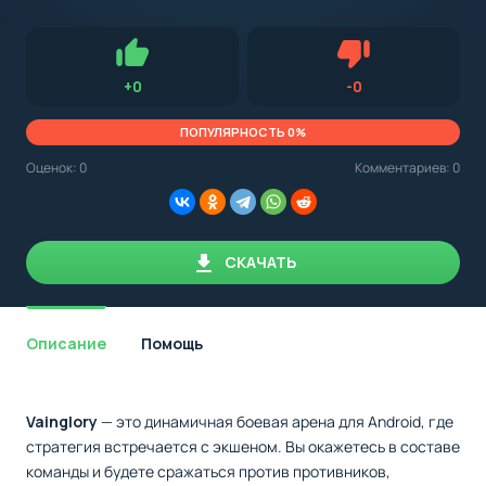
с
Android,
Для установки приложения на Android устройство важно
стоит
обращать внимание на установленную версию Android
учитывать
OS. Мы указываем минимально необходимую версию для
версию
запуска приложения.
OS.
Нравится
Не нравится (0.0
+
0
-
0
Мы
всегда
указываем
ПОПУЛЯРНОСТЬ 0%
минимальные
требования,
Оценок:
0
Комментариев: 0
необходимые
для
корректной
работы
приложения.
СКАЧАТЬ
Описание
Помощь
Vainglory
— это динамичная боевая арена для Android, где
стратегия встречается с экшеном. Вы окажетесь в составе
команды и будете сражаться против противников,