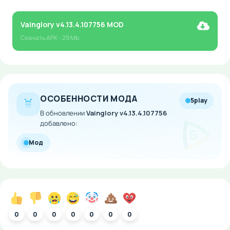
Vainglory v4.13.4.107756 MOD
Скачать
APK
- 29 Mb
ОСОБЕННОСТИ МОДА
5play
В обновлении
Vainglory v4.13.4.107756
добавлено:
Мод
0
0
0
0
0
0
0