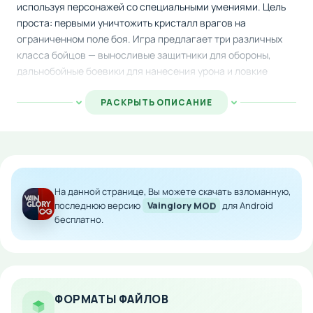
используя персонажей со специальными умениями. Цель
проста: первыми уничтожить кристалл врагов на
ограниченном поле боя. Игра предлагает три различных
класса бойцов — выносливые защитники для обороны,
дальнобойные боевики для нанесения урона и ловкие
убийцы для скрытых атак.
РАСКРЫТЬ ОПИСАНИЕ
Управление интуитивно понятно: касаетесь врага для
атаки, а кнопки внизу экрана активируют уникальные
способности вашего героя. Каждый персонаж обладает
собственным набором умений, которые решают исход
сражения. Помимо боевых действий, вам нужно собирать
На данной странице, Вы можете скачать взломанную,
золото и вкладывать его в улучшение экипировки и
последнюю версию
Vainglory MOD
для Android
характеристик, что добавляет стратегический элемент в
бесплатно.
геймплей.
Особенности мода:
Улучшенная графика и производительность на
всех устройствах
ФОРМАТЫ ФАЙЛОВ