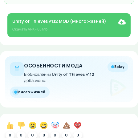
Unity of Thieves v1.12 MOD (Много жизней)
Скачать
APK
- 88 Mb
ОСОБЕННОСТИ МОДА
5play
В обновлении
Unity of Thieves v1.12
добавлено:
Много жизней
0
0
0
0
0
0
0