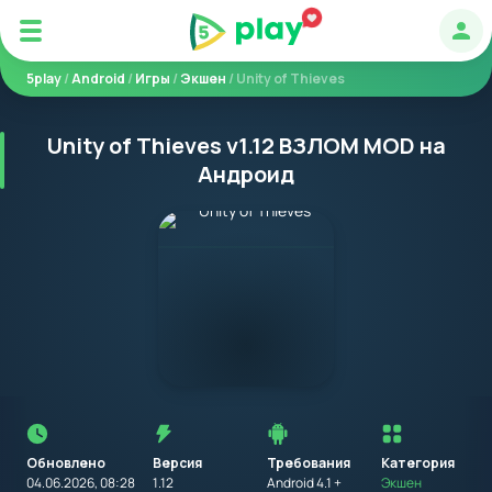
Авт
5play
/
Android
/
Игры
/
Экшен
/ Unity of Thieves
Unity of Thieves v1.12 ВЗЛОМ MOD на
Андроид
Перед
установкой
приложения
Обновлено
Версия
Требования
на
Категория
устройство
04.06.2026, 08:28
1.12
Android 4.1 +
Экшен