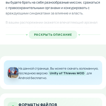
вы будете брать на себя разнообразные миссии, сражаться
с правоохранительными органами и конкурировать с
враждующими синдикатами за влияние и власть.
В вашем распоряжении окажется впечатляющий арсенал
оружия и огромный выбор транспортных средств для
перемещения по городу. Каждая успешно завершённая
РАСКРЫТЬ ОПИСАНИЕ
операция повышает ваш статус в преступной иерархии и
приносит заслуженный авторитет среди криминальных
элементов.
Особенности мода:
На данной странице, Вы можете скачать взломанную,
Бесконечное количество попыток для
прохождения уровней
последнюю версию
Unity of Thieves MOD
для
Android бесплатно.
Возможность экспериментировать без опасения
быстрого поражения
Улучшенная геймплей-функциональность для
более комфортной игры
Совместимость со всеми устройствами на базе
ФОРМАТЫ ФАЙЛОВ