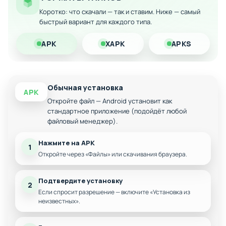
Android
Коротко: что скачали — так и ставим. Ниже — самый
Скачайте модифицированную версию прямо сейчас и
быстрый вариант для каждого типа.
наслаждайтесь неограниченной свободой действий в
криминальном мире!
APK
XAPK
APKS
Обычная установка
APK
Откройте файл — Android установит как
стандартное приложение (подойдёт любой
файловый менеджер).
Нажмите на APK
1
Откройте через «Файлы» или скачивания браузера.
Подтвердите установку
2
Если спросит разрешение — включите «Установка из
неизвестных».