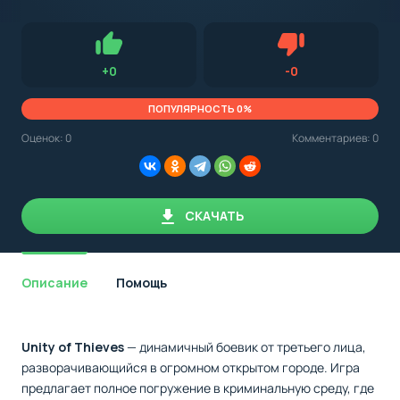
с
Android,
Для установки приложения на Android устройство важно
стоит
обращать внимание на установленную версию Android
учитывать
OS. Мы указываем минимально необходимую версию для
версию
запуска приложения.
OS.
Нравится
Не нравится (0.0
+
0
-
0
Мы
всегда
указываем
ПОПУЛЯРНОСТЬ 0%
минимальные
требования,
Оценок:
0
Комментариев: 0
необходимые
для
корректной
работы
приложения.
СКАЧАТЬ
Описание
Помощь
Unity of Thieves
— динамичный боевик от третьего лица,
разворачивающийся в огромном открытом городе. Игра
предлагает полное погружение в криминальную среду, где