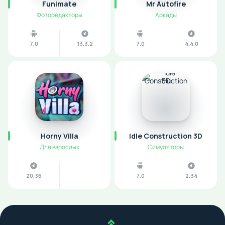
Funimate
Mr Autofire
Фоторедакторы
Аркады
7.0
13.3.2
7.0
4.4.0
Horny Villa
Idle Construction 3D
Для взрослых
Симуляторы
20.36
7.0
2.34
Наверх