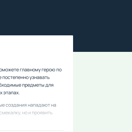
оможете главному герою по
е постепенно узнавать
обходимые предметы для
х этапах.
ые создания нападают на
смекалку, но и проявить
.