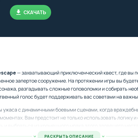
СКАЧАТЬ
 escape
— захватывающий приключенческий квест, где вы п
енное запертое сооружение. На протяжении игры вы будет
сонажа, разгадывать сложные головоломки и собирать не
венный голос будет поддерживать вас советами на важны
ы ужаса с динамичными боевыми сценами, когда враждебн
моментах. Вам предстоит не только использовать логику и 
ь и выбраться из кромешного мрака этого зловещего места
РАСКРЫТЬ ОПИСАНИЕ