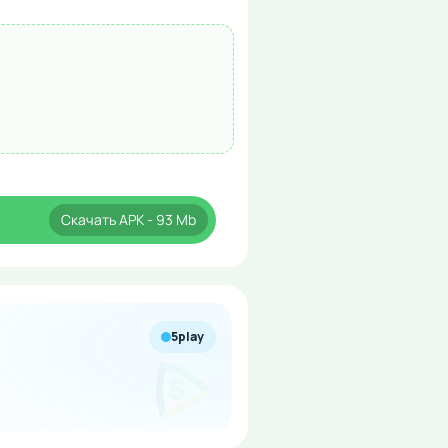
Скачать
APK
- 93 Mb
5play