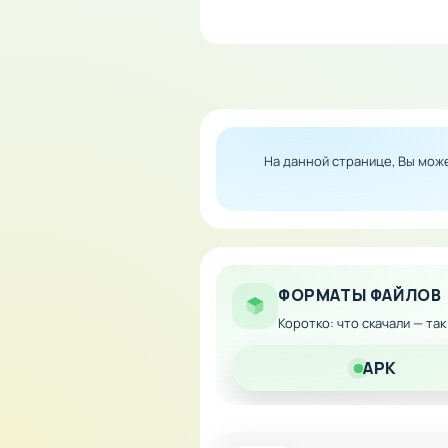
Особенности мода:
Неограниченное колич
Все предметы и апгре
Полная свобода в выб
Отсутствие экономиче
На данной странице, Вы мож
Скачайте модифицированную
этой атмосферной истории.
ФОРМАТЫ ФАЙЛОВ
Коротко: что скачали — та
APK