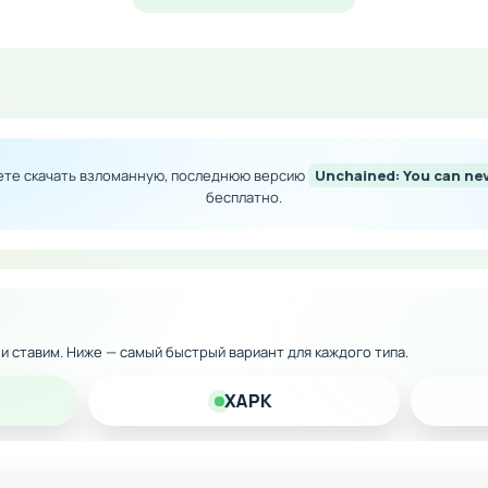
ество внутриигровой валюты
йды доступны без ограничений
оре тактики прохождения
ских ограничений
ете скачать взломанную, последнюю версию
Unchained: You can ne
 версию на Android прямо сейчас и получите максимум у
бесплатно.
к и ставим. Ниже — самый быстрый вариант для каждого типа.
XAPK