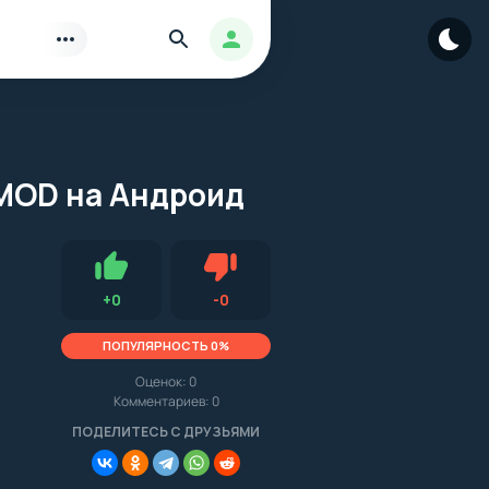
Найти
Авторизация
 MOD на Андроид
Нравится
Не нравится (0.0, 0, 15465)
+
0
-
0
ПОПУЛЯРНОСТЬ 0%
Оценок:
0
Комментариев: 0
.