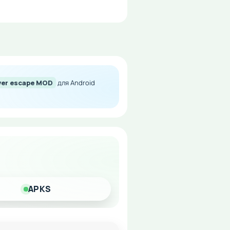
ver escape MOD
для Android
довольствия от прохождения
APKS