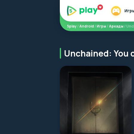
Игр
5play
/
Android
/
Игры
/
Аркады
/ Unc
Unchained: You 