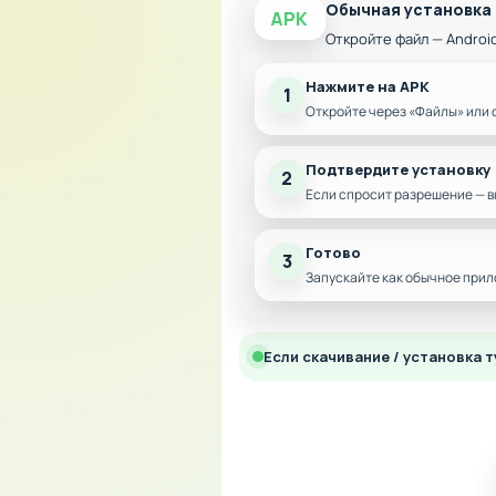
Обычная установка
APK
Откройте файл — Androi
Нажмите на APK
1
Откройте через «Файлы» или 
Подтвердите установку
2
Если спросит разрешение — в
Готово
3
Запускайте как обычное прил
Если скачивание / установка т