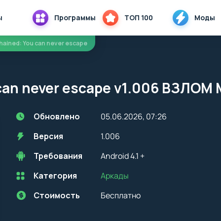
ы
Программы
ТОП 100
Моды
hained: You can never escape
can never escape v1.006 ВЗЛОМ
Обновлено
05.06.2026, 07:26
Версия
1.006
Требования
Android 4.1 +
Категория
Аркады
Перед установкой приложения на устройство с Android, стоит
учитывать версию OS. Мы всегда указываем минимальные
требования, необходимые для корректной работы приложения
Стоимость
Бесплатно