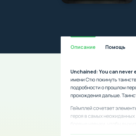
Описание
Помощь
Unchained: You can never
имени Стю покинуть таинств
подробности о прошлом пер
прохождения дальше. Таинст
Геймплей сочетает элемент
героя в самых неожиданных 
боевые навыки, чтобы выжит