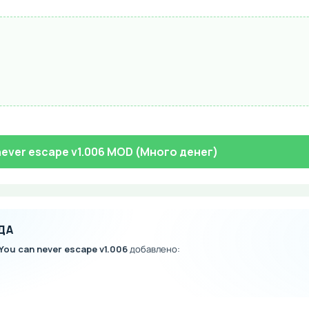
never escape v1.006 MOD (Много денег)
ДА
You can never escape v1.006
добавлено: