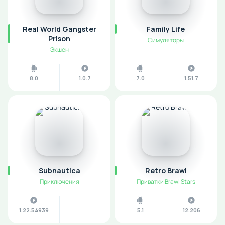
Real World Gangster
Family Life
Prison
Симуляторы
Экшен
8.0
1.0.7
7.0
1.51.7
Subnautica
Retro Brawl
Приключения
Приватки Brawl Stars
1.22.54939
5.1
12.206