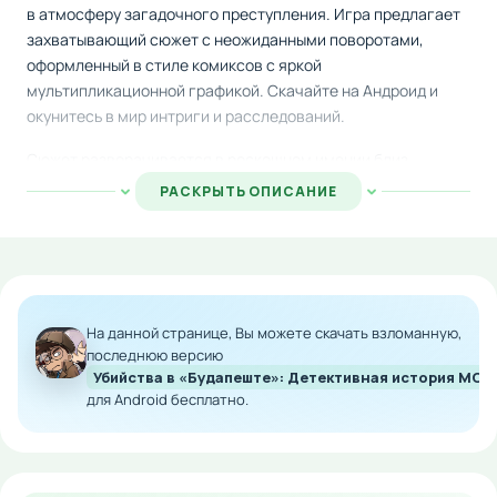
в атмосферу загадочного преступления. Игра предлагает
захватывающий сюжет с неожиданными поворотами,
оформленный в стиле комиксов с яркой
мультипликационной графикой. Скачайте на Андроид и
окунитесь в мир интриги и расследований.
Сюжет разворачивается в роскошном имении близ
Будапешта, где произошло страшное преступление.
РАСКРЫТЬ ОПИСАНИЕ
Главный герой Дойл оказывается вынужден остаться в
особняке и взяться за расследование вместо того, чтобы
просто переждать непогоду. Ваши решения и диалоги с
другими обитателями дома будут влиять на развитие
истории и её исход.
На данной странице, Вы можете скачать взломанную,
Каждый выбор имеет значение — взаимодействуйте с
последнюю версию
Убийства в «Будапеште»: Детективная история MOD
персонажами, собирайте улики и разгадывайте тайны
для Android бесплатно.
преступления. Финальная развязка может кардинально
отличаться в зависимости от ваших действий, что
гарантирует неповторимый игровой опыт.