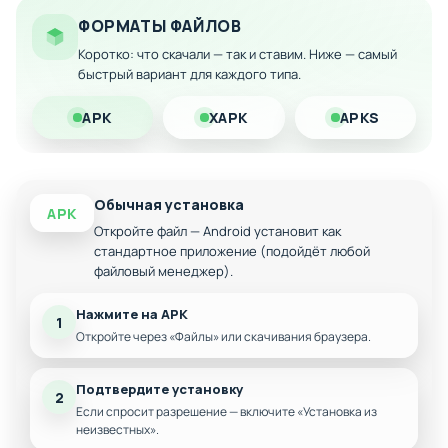
Особенности мода:
ФОРМАТЫ ФАЙЛОВ
Интерактивный детективный сюжет с
Коротко: что скачали — так и ставим. Ниже — самый
множеством ветвлений
быстрый вариант для каждого типа.
Комиксный стиль визуального оформления
APK
XAPK
APKS
Влияние выборов игрока на концовку истории
Атмосферное повествование в жанре
криминального приключения
Многовариантные концовки, способные удивить
Обычная установка
APK
любого
Откройте файл — Android установит как
стандартное приложение (подойдёт любой
файловый менеджер).
Нажмите на APK
1
Откройте через «Файлы» или скачивания браузера.
Подтвердите установку
2
Если спросит разрешение — включите «Установка из
неизвестных».