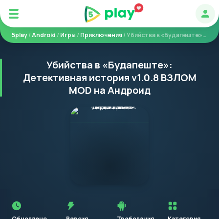
Авт
5play
/
Android
/
Игры
/
Приключения
/ Убийства в «Будапеште»: Детективная история
Убийства в «Будапеште»:
Детективная история v1.0.8 ВЗЛОМ
MOD на Андроид
Перед
установкой
приложения
Обновлено
Версия
Требования
Категория