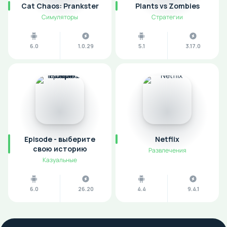
Cat Chaos: Prankster
Plants vs Zombies
Симуляторы
Стратегии
6.0
1.0.29
5.1
3.17.0
Episode - выберите
Netflix
cвою историю
Развлечения
Казуальные
6.0
26.20
4.4
9.4.1