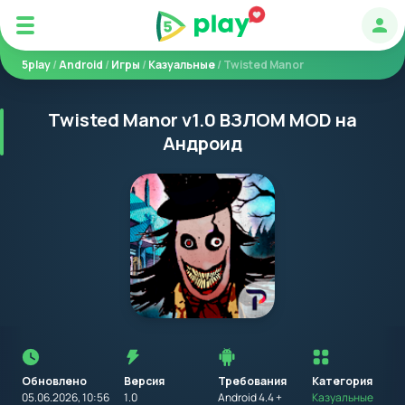
Авт
5play
/
Android
/
Игры
/
Казуальные
/ Twisted Manor
Twisted Manor v1.0 ВЗЛОМ MOD на
Андроид
Перед
установкой
приложения
Обновлено
Версия
Требования
на
Категория
устройство
05.06.2026, 10:56
1.0
Android 4.4 +
Казуальные