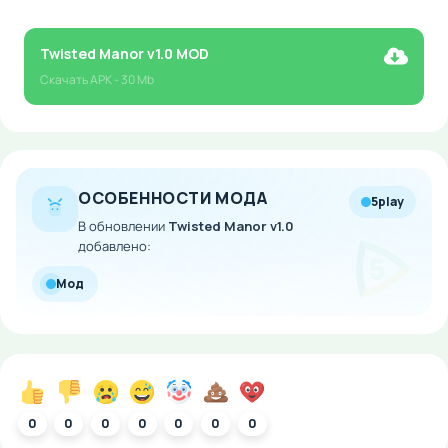
Twisted Manor v1.0 MOD
Скачать
APK
- 30 Mb
ОСОБЕННОСТИ МОДА
5play
В обновлении
Twisted Manor v1.0
добавлено:
Мод
0
0
0
0
0
0
0