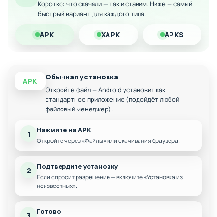
Коротко: что скачали — так и ставим. Ниже — самый
Улучшенная графика и переработанные
быстрый вариант для каждого типа.
визуальные эффекты
Дополнительные уровни и усложненные
APK
XAPK
APKS
головоломки
Расширенные возможности игровых механик
Оптимизация для различных версий Android
Обычная установка
APK
Безлимитные ресурсы и подсказки
Откройте файл — Android установит как
стандартное приложение (подойдёт любой
файловый менеджер).
Нажмите на APK
1
Откройте через «Файлы» или скачивания браузера.
Подтвердите установку
2
Если спросит разрешение — включите «Установка из
неизвестных».
Готово
3