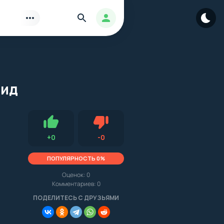
Найти
Авторизация
оид
Нравится
Не нравится (0.0, 0, 16437)
+
0
-
0
ПОПУЛЯРНОСТЬ 0%
Оценок:
0
Комментариев: 0
.