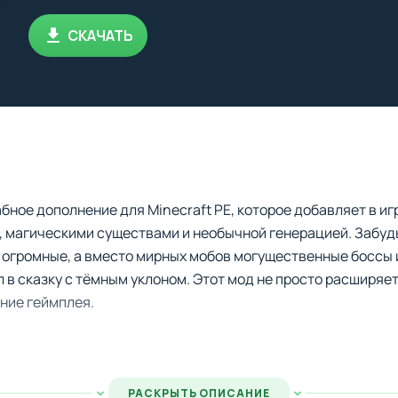
СКАЧАТЬ
абное дополнение для Minecraft PE, которое добавляет в и
, магическими существами и необычной генерацией. Забуд
 огромные, а вместо мирных мобов могущественные боссы 
л в сказку с тёмным уклоном. Этот мод не просто расширяе
ние геймплея.
st это исследование. Ты создаёшь специальный портал, поп
РАСКРЫТЬ ОПИСАНИЕ