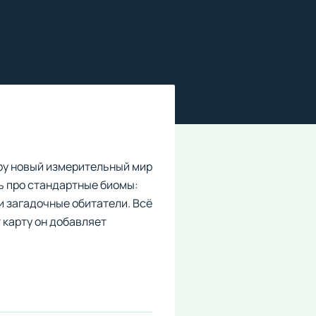
гру новый измерительный мир
ь про стандартные биомы:
и загадочные обитатели. Всё
т карту он добавляет
адаешь в параллельный