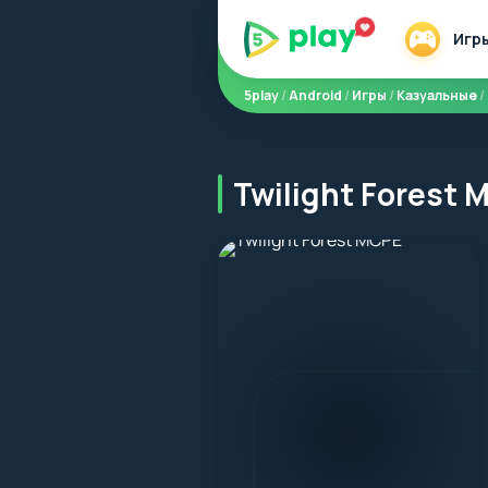
Игр
5play
/
Android
/
Игры
/
Казуальные
/
Twilight Forest