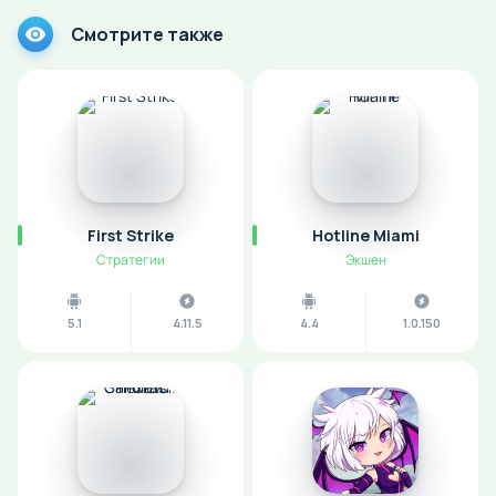
Смотрите также
First Strike
Hotline Miami
Стратегии
Экшен
5.1
4.11.5
4.4
1.0.150