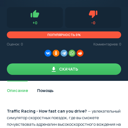
с
Android,
Для установки приложения на Android устройство важно
стоит
обращать внимание на установленную версию Android
учитывать
OS. Мы указываем минимально необходимую версию для
версию
запуска приложения.
OS.
Нравится
Не нравится (0.0
+
0
-
0
Мы
всегда
указываем
ПОПУЛЯРНОСТЬ 0%
минимальные
требования,
Оценок:
0
Комментариев: 0
необходимые
для
корректной
работы
приложения.
СКАЧАТЬ
Описание
Помощь
Traffic Racing - How fast can you drive?
— увлекательный
симулятор скоростных поездок, где вы сможете
почувствовать адреналин высокоскоростного вождения на