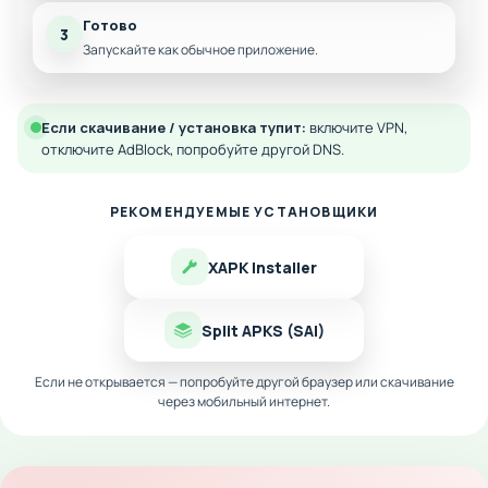
Готово
3
Запускайте как обычное приложение.
Если скачивание / установка тупит:
включите VPN,
отключите AdBlock, попробуйте другой DNS.
РЕКОМЕНДУЕМЫЕ УСТАНОВЩИКИ
XAPK Installer
Split APKS (SAI)
Если не открывается — попробуйте другой браузер или скачивание
через мобильный интернет.