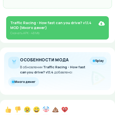
Traffic Racing - How fast can you drive? v1.1.4
MOD (Много денег)
Скачать
APK
- 48 Mb
ОСОБЕННОСТИ МОДА
5play
В обновлении
Traffic Racing - How fast
can you drive? v1.1.4
добавлено:
Много денег