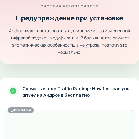
СИСТЕМА БЕЗОПАСНОСТИ
Предупреждение при установке
Android может показывать уведомление из-за изменённой
цифровой подписи модификации. В большинстве случаев
это техническая особенность, а не угроза, поэтому это
нормально.
Скачать взлом Traffic Racing - How fast can you
drive? на Андроид бесплатно
РЕКЛАМА