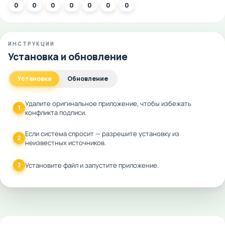
0
0
0
0
0
0
0
ИНСТРУКЦИИ
Установка и обновление
Установка
Обновление
Удалите оригинальное приложение, чтобы избежать
1
конфликта подписи.
Если система спросит — разрешите установку из
2
неизвестных источников.
3
Установите файл и запустите приложение.