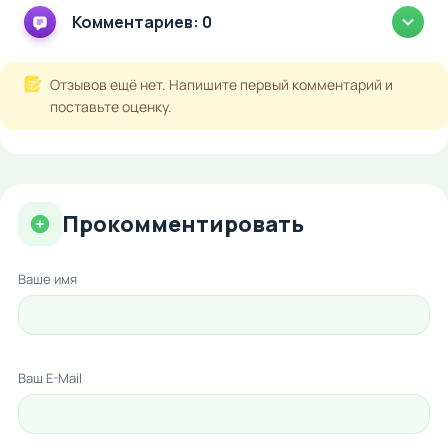
Комментариев: 0
Отзывов ещё нет. Напишите первый комментарий и
поставьте оценку.
Прокомментировать
Ваше имя
Ваш E-Mail