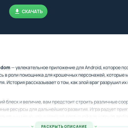
СКАЧАТЬ
ngdom
— увлекательное приложение для Android, которое по
сь в роли помощника для крошечных персонажей, которые 
ля. История рассказывает о том, как злой враг разрушил и
ий блеск и величие, вам предстоит строить различные соо
нные ресурсы для дальнейшего развития. Игра радует при
онятным меню, что делает её доступной для игроков любог
РАСКРЫТЬ ОПИСАНИЕ