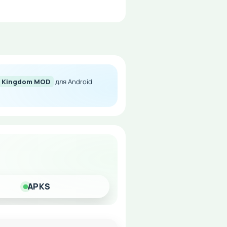
ld Kingdom MOD
для Android
довольствия от игры!
APKS