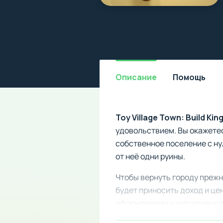
Описание
Помощь
Toy Village Town: Build Ki
удовольствием. Вы окажете
собственное поселение с ну
от неё одни руины.
Чтобы вернуть городу прежн
будет приносить доход и це
оформлением и интуитивно п