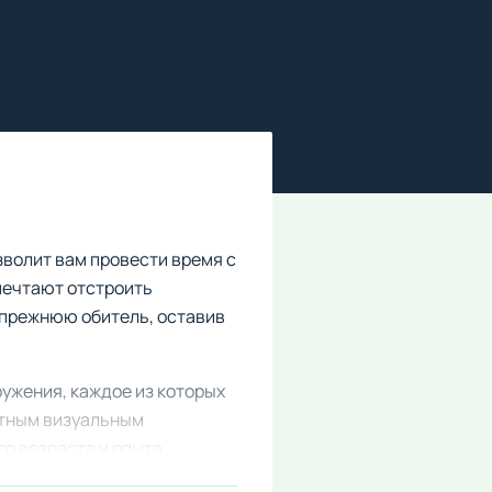
зволит вам провести время с
мечтают отстроить
х прежнюю обитель, оставив
ружения, каждое из которых
ятным визуальным
о возраста и опыта.