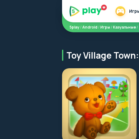
Игр
5play
/
Android
/
Игры
/
Казуальные
/
Toy Village Tow