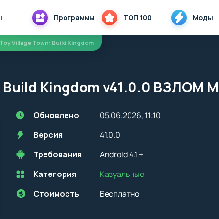
ы
Программы
ТОП 100
Моды
 Toy Village Town: Build Kingdom
n: Build Kingdom v41.0.0 ВЗЛОМ
Обновлено
05.06.2026, 11:10
Версия
41.0.0
Требования
Android 4.1 +
Категория
Казуальные
Перед установкой приложения на устройство с Android, стоит
учитывать версию OS. Мы всегда указываем минимальные
требования, необходимые для корректной работы приложения
Стоимость
Бесплатно