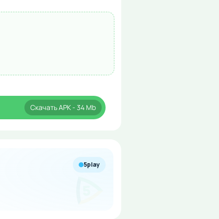
Скачать
APK
- 34 Mb
5play