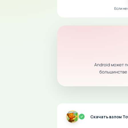
Если не
Android может 
большинстве с
Скачать взлом Toy