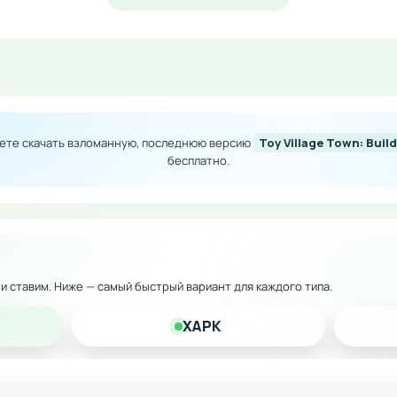
ество игровой валюты
троительство
ех предметов
ной геймплея
жете скачать взломанную, последнюю версию
Toy Village Town: Bui
 версию на Андроид прямо сейчас и получите максимум у
бесплатно.
к и ставим. Ниже — самый быстрый вариант для каждого типа.
XAPK