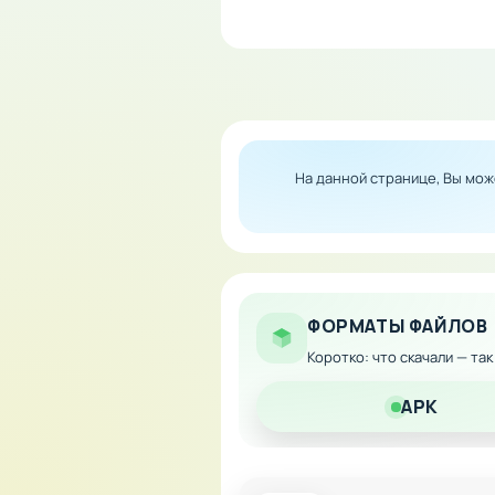
Особенности мода:
Неограниченное колич
Быстрое развитие и с
Свободное покупка вс
Без потери оригиналь
На данной странице, Вы мо
Скачайте модифицированную
ФОРМАТЫ ФАЙЛОВ
Коротко: что скачали — та
APK