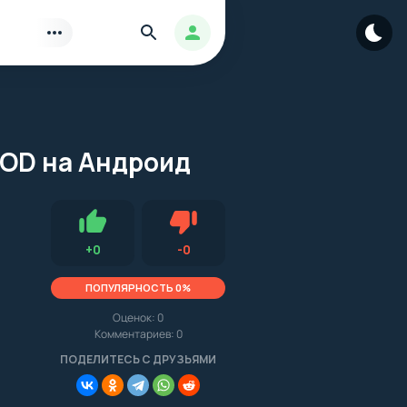
Найти
Авторизация
 MOD на Андроид
Нравится
Не нравится (0.0, 0, 16240)
+
0
-
0
ПОПУЛЯРНОСТЬ 0%
Оценок:
0
Комментариев: 0
.