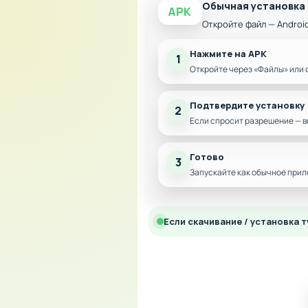
Обычная установка
APK
Откройте файл — Androi
Нажмите на APK
1
Откройте через «Файлы» или 
Подтвердите установку
2
Если спросит разрешение — в
Готово
3
Запускайте как обычное прил
Если скачивание / установка т