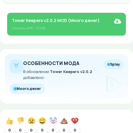
Tower Keepers v2.0.2 MOD (Много денег)
Скачать
APK
- 47 Mb
ОСОБЕННОСТИ МОДА
5play
В обновлении
Tower Keepers v2.0.2
добавлено:
Много денег
0
0
0
0
0
0
0