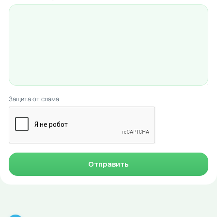
Защита от спама
Отправить