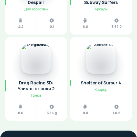
Despair
Subway Surfers
Для взрослых
Аркады
4.4
0.1
6.0
3.67.0
Drag Racing 3D:
Shelter of Sursur 4
Уличные гонки 2
Хоррор
Гонки
8.0
3.1.3.g
8.0
1.0.2