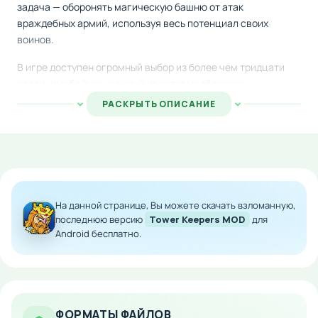
задача — оборонять магическую башню от атак
враждебных армий, используя весь потенциал своих
воинов.
В игре доступен огромный выбор из более чем тридцати
различных бойцов, каждый из которых обладает
собственным набором уникальных умений, экипировки и
РАСКРЫТЬ ОПИСАНИЕ
боевого облика. Одержанные в сражениях победы
позволяют развивать характеристики персонажей и
накапливать боевой опыт. Помимо прохождения основной
истории, вас ожидают интенсивные дуэли против реальных
игроков со всего мира.
На данной странице, Вы можете скачать взломанную,
Особенности мода:
последнюю версию
Tower Keepers MOD
для
Android бесплатно.
Безлимитное количество внутриигровой валюты
Молниеносное развитие персонажей
Доступ ко всему боевому арсеналу без
ограничений
ФОРМАТЫ ФАЙЛОВ
Улучшенная прокачка башни и защиты