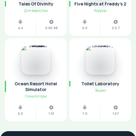
Tales Of Divinity
Five Nights at Freddy's 2
Для взрослых
Хоррор
4.4
0.05.98
6.0
2.0.7
Ocean Resort Hotel
Toilet Laboratory
Simulator
Экшен
Симуляторы
6.0
1.01
7.0
1.67