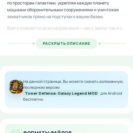
по просторам галактики, укрепляя каждую планету
мощными оборонительными сооружениями и уничтожая
захватчиков прямо на подступах к вашим базам.
Враги атакуют со всех направлений — как с земли, так и с
воздуха, поэтому вам потребуется комплексный подход к
защите. Расставляйте башни стратегически, используя
РАСКРЫТЬ ОПИСАНИЕ
разнообразный арсенал: скоростные пулеметные
установки, мощные лазерные системы, электрические
турели и ракетные комплексы. Каждое сооружение можно
совершенствовать и модернизировать, открывая новые
возможности для победы.
На данной странице, Вы можете скачать взломанную,
Особенности мода:
последнюю версию
Tower Defense: Galaxy Legend MOD
для Android
бесплатно.
Расширенный набор башен с улучшенными
характеристиками
Ускоренная прогрессия и экономия ресурсов
Неограниченные возможности модификации
башен