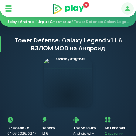
Авт
5play
/
Android
/
Игры
/
Стратегии
/ Tower Defense: Galaxy Legend
Tower Defense: Galaxy Legend v1.1.6
ВЗЛОМ MOD на Андроид
Перед
установкой
приложения
Обновлено
Версия
Требования
на
Категория
устройство
04.06.2026, 02:14
1.1.6
Android 4.1 +
Стратегии