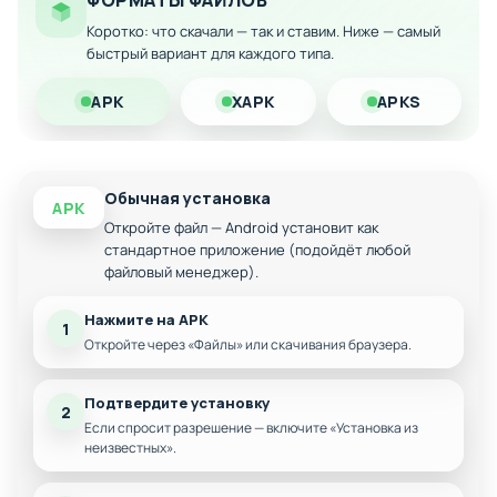
ФОРМАТЫ ФАЙЛОВ
Усиленный баланс боевой механики
Коротко: что скачали — так и ставим. Ниже — самый
Доступ ко всем уровням и локациям
быстрый вариант для каждого типа.
Скачайте модифицированную версию Tower Defense:
APK
XAPK
APKS
Galaxy Legend для Android и возглавьте галактическую
оборону прямо сейчас!
Обычная установка
APK
Откройте файл — Android установит как
стандартное приложение (подойдёт любой
файловый менеджер).
Нажмите на APK
1
Откройте через «Файлы» или скачивания браузера.
Подтвердите установку
2
Если спросит разрешение — включите «Установка из
неизвестных».