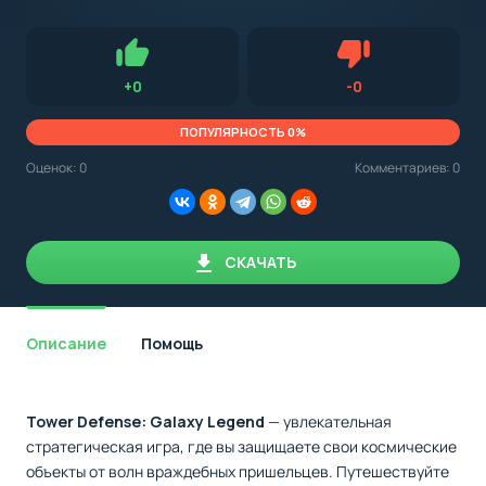
с
Android,
Для установки приложения на Android устройство важно
стоит
обращать внимание на установленную версию Android
учитывать
OS. Мы указываем минимально необходимую версию для
версию
запуска приложения.
OS.
Нравится
Не нравится (0.
+
0
-
0
Мы
всегда
указываем
ПОПУЛЯРНОСТЬ 0%
минимальные
требования,
Оценок:
0
Комментариев: 0
необходимые
для
корректной
работы
приложения.
СКАЧАТЬ
Описание
Помощь
Tower Defense: Galaxy Legend
— увлекательная
стратегическая игра, где вы защищаете свои космические
объекты от волн враждебных пришельцев. Путешествуйте