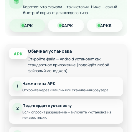
Беспрепятственный прогресс без
Коротко: что скачали — так и ставим. Ниже — самый
экономических преград
быстрый вариант для каждого типа.
Скачайте Tintin Match с модом на Android и наслаждайтесь
APK
XAPK
APKS
полной свободой игры без финансовых затрат!
Обычная установка
APK
Откройте файл — Android установит как
стандартное приложение (подойдёт любой
файловый менеджер).
Нажмите на APK
1
Откройте через «Файлы» или скачивания браузера.
Подтвердите установку
2
Если спросит разрешение — включите «Установка из
неизвестных».