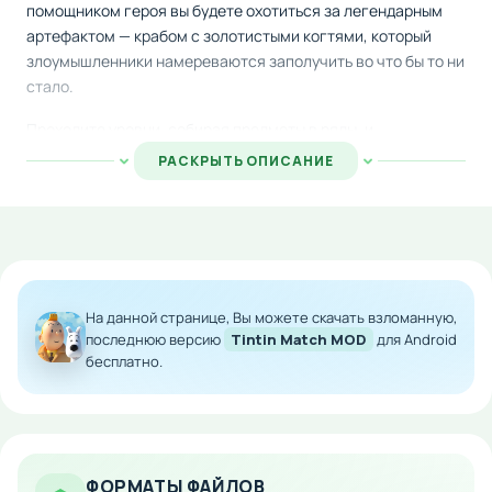
помощником героя вы будете охотиться за легендарным
артефактом — крабом с золотистыми когтями, который
злоумышленники намереваются заполучить во что бы то ни
стало.
Проходите уровни, собирая предметы в ряды, и
путешествуйте по самым красивым местам планеты. От
РАСКРЫТЬ ОПИСАНИЕ
древних храмов до современных мегаполисов — каждый
этап откроет вам новые виды и головоломки. Решайте
логические задания, развивайте стратегию и двигайтесь
вперёд к финальной цели.
Особенности мода:
На данной странице, Вы можете скачать взломанную,
последнюю версию
Tintin Match MOD
для Android
Неограниченное количество игровой валюты
бесплатно.
для мгновенных покупок
Полный доступ к премиум-контенту
Ускоренное прохождение уровней без
ограничений
Удаление рекламы и её интерпретаций
ФОРМАТЫ ФАЙЛОВ