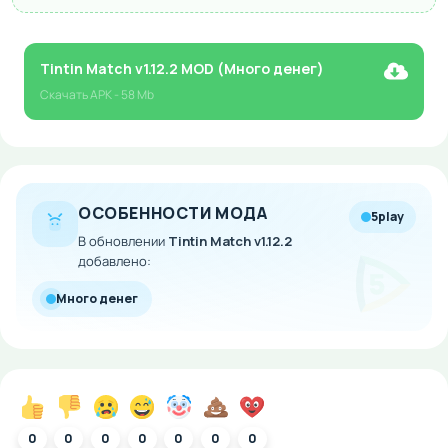
Tintin Match v1.12.2 MOD (Много денег)
Скачать
APK
- 58 Mb
ОСОБЕННОСТИ МОДА
5play
В обновлении
Tintin Match v1.12.2
добавлено:
Много денег
0
0
0
0
0
0
0