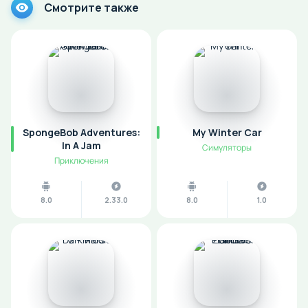
Смотрите также
SpongeBob Adventures:
My Winter Car
In A Jam
Симуляторы
Приключения
8.0
2.33.0
8.0
1.0