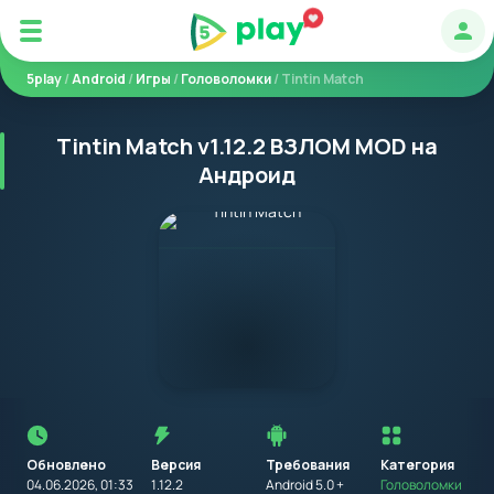
Авт
5play
/
Android
/
Игры
/
Головоломки
/ Tintin Match
Tintin Match v1.12.2 ВЗЛОМ MOD на
Андроид
Перед
установкой
приложения
Обновлено
Версия
Требования
на
Категория
устройство
04.06.2026, 01:33
1.12.2
Android 5.0 +
Головоломки