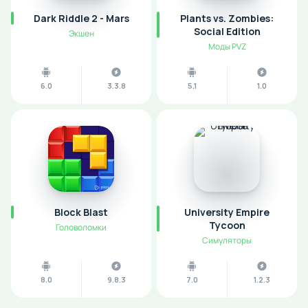
Dark Riddle 2 - Mars
Plants vs. Zombies:
Social Edition
Экшен
Моды PVZ
6.0
3.3.8
5.1
1.0
Block Blast
University Empire
Tycoon
Головоломки
Симуляторы
8.0
9.8.3
7.0
1.2.3