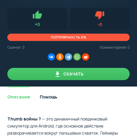
с
Android,
Для установки приложения на Android устройство важно
стоит
обращать внимание на установленную версию Android
учитывать
OS. Мы указываем минимально необходимую версию для
версию
запуска приложения.
OS.
Нравится
Не нравится (0.
+
0
-
0
Мы
всегда
указываем
ПОПУЛЯРНОСТЬ 0%
минимальные
требования,
Оценок:
0
Комментариев: 0
необходимые
для
корректной
работы
приложения.
СКАЧАТЬ
Описание
Помощь
Thumb войны ?
— это динамичный поединковый
симулятор для Android, где основное действие
разворачивается вокруг пальцевых схваток. Геймеры