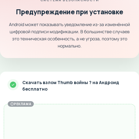
Предупреждение при установке
Android может показывать уведомление из-за изменённой
цифровой подписи модификации. В большинстве случаев
это техническая особенность, а не угроза, поэтому это
нормально.
Скачать взлом Thumb войны ? на Андроид
бесплатно
РЕКЛАМА