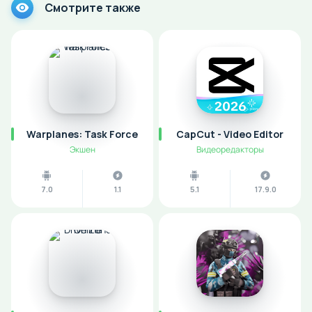
Смотрите также
Warplanes: Task Force
CapCut - Video Editor
Экшен
Видеоредакторы
7.0
1.1
5.1
17.9.0