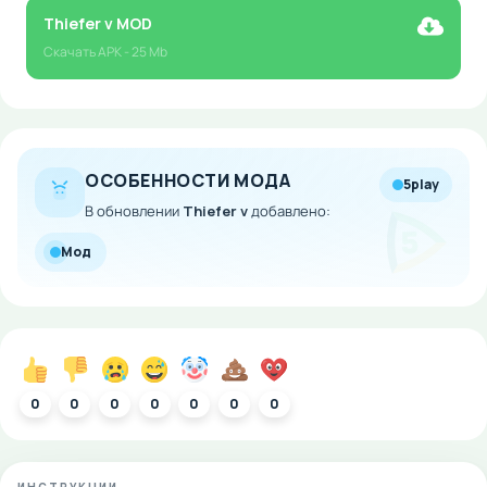
Thiefer v MOD
Скачать
APK
- 25 Mb
ОСОБЕННОСТИ МОДА
5play
В обновлении
Thiefer v
добавлено:
Мод
0
0
0
0
0
0
0