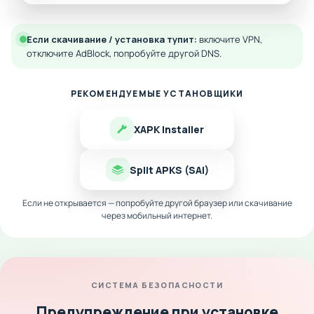
Если скачивание / установка тупит:
включите VPN,
отключите AdBlock, попробуйте другой DNS.
РЕКОМЕНДУЕМЫЕ УСТАНОВЩИКИ
XAPK Installer
Split APKS (SAI)
Если не открывается — попробуйте другой браузер или скачивание
через мобильный интернет.
СИСТЕМА БЕЗОПАСНОСТИ
Предупреждение при установке