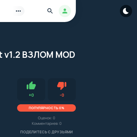
Найти
Авторизация
ght v1.2 ВЗЛОМ MOD
Нравится
Не нравится (0.0, 0, 16021)
+
0
-
0
ПОПУЛЯРНОСТЬ 0%
Оценок:
0
Комментариев: 0
.