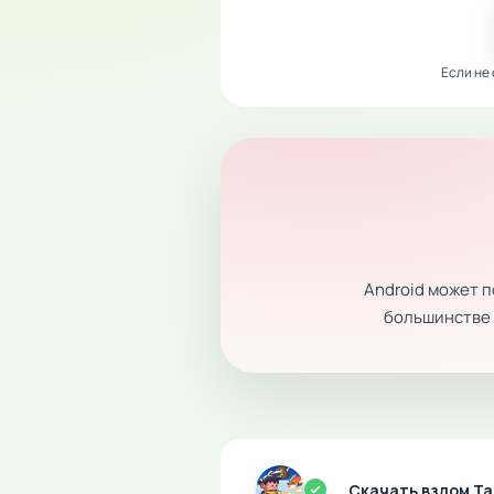
Если не
Android может 
большинстве с
Скачать взлом Tap