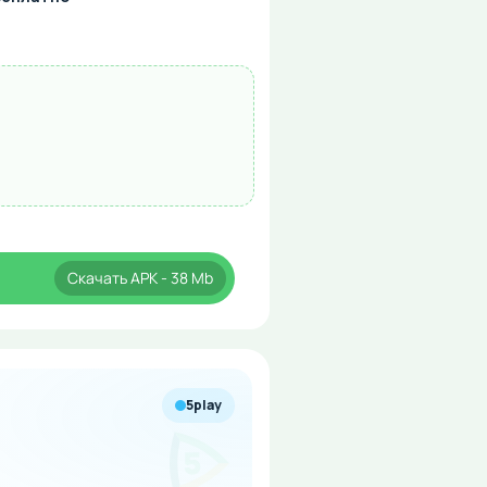
Скачать
APK
- 38 Mb
5play