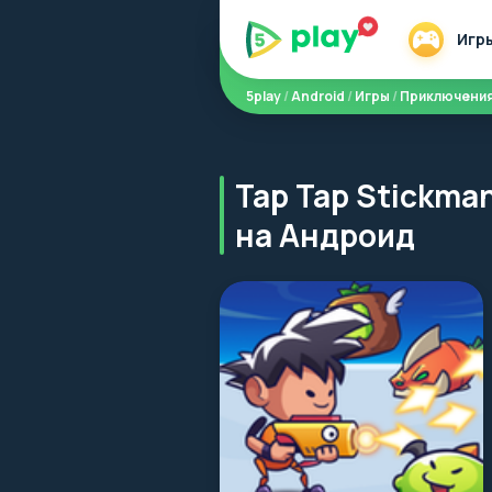
Игр
5play
/
Android
/
Игры
/
Приключени
Tap Tap Stickman
на Андроид