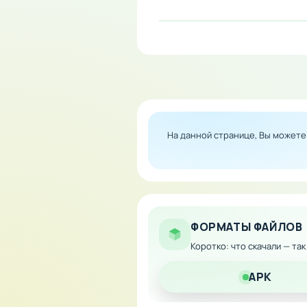
более опасными противника
Особенности мода:
Неограниченное колич
Мгновенный доступ ко
Возможность развиват
На данной странице, Вы может
Полная свобода в сов
ФОРМАТЫ ФАЙЛОВ
Коротко: что скачали — та
APK