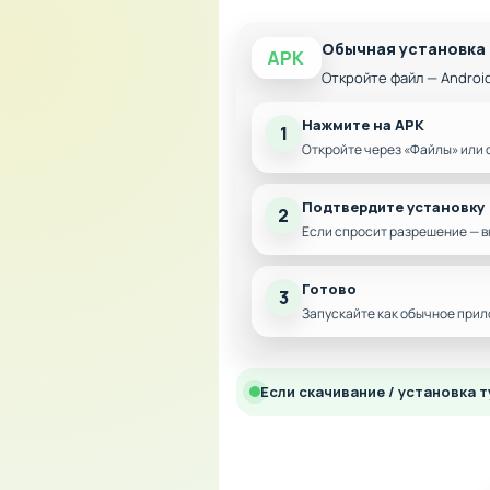
Обычная установка
APK
Откройте файл — Androi
Нажмите на APK
1
Откройте через «Файлы» или 
Подтвердите установку
2
Если спросит разрешение — в
Готово
3
Запускайте как обычное прил
Если скачивание / установка т