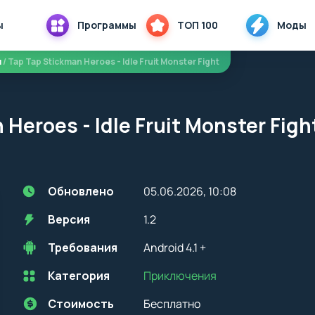
ы
Программы
ТОП 100
Моды
я
/ Tap Tap Stickman Heroes - Idle Fruit Monster Fight
 Heroes - Idle Fruit Monster Fi
Обновлено
05.06.2026, 10:08
Версия
1.2
Требования
Android 4.1 +
Категория
Приключения
Перед установкой приложения на устройство с Android, стоит
учитывать версию OS. Мы всегда указываем минимальные
требования, необходимые для корректной работы приложения
Стоимость
Бесплатно