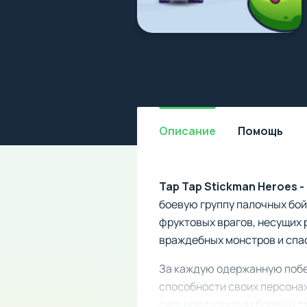
Описание
Помощь
Tap Tap Stickman Heroes - I
боевую группу палочных бой
фруктовых врагов, несущих 
враждебных монстров и спас
За каждую одержанную побе
способности своих персонаж
сильнее с каждым боевым ст