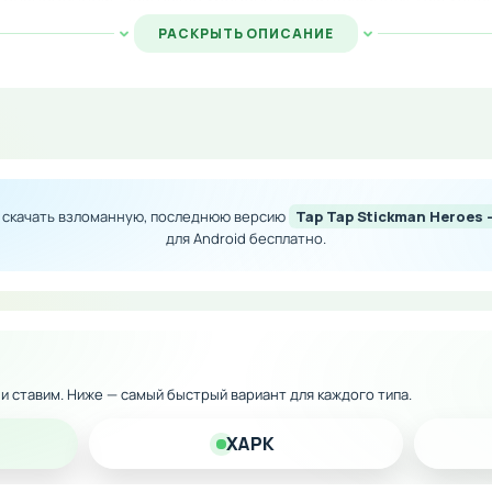
ми.
РАСКРЫТЬ ОПИСАНИЕ
ество игровой валюты для мгновенной прокачки
 всем улучшениям персонажей
ь героев без временных ограничений
е скачать взломанную, последнюю версию
Tap Tap Stickman Heroes -
ершенствовании боевой группы
для Android бесплатно.
к и ставим. Ниже — самый быстрый вариант для каждого типа.
XAPK