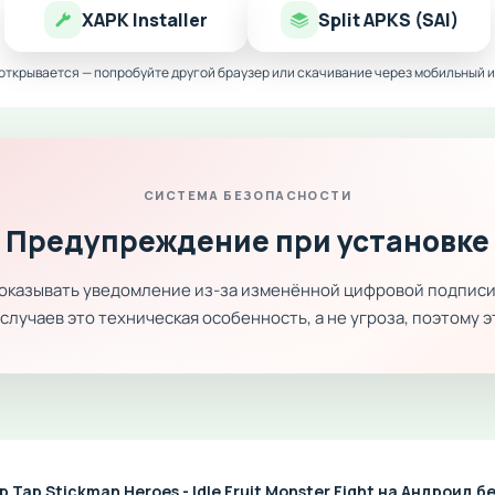
XAPK Installer
Split APKS (SAI)
 открывается — попробуйте другой браузер или скачивание через мобильный и
СИСТЕМА БЕЗОПАСНОСТИ
Предупреждение при установке
показывать уведомление из-за изменённой цифровой подписи
лучаев это техническая особенность, а не угроза, поэтому 
 Tap Stickman Heroes - Idle Fruit Monster Fight на Андроид 