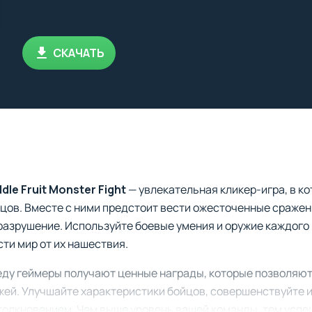
СКАЧАТЬ
dle Fruit Monster Fight
— увлекательная кликер-игра, в к
цов. Вместе с ними предстоит вести ожесточенные сражен
разрушение. Используйте боевые умения и оружие каждого 
ти мир от их нашествия.
ду геймеры получают ценные награды, которые позволяют
ей. Улучшайте характеристики бойцов, совершенствуйте и
олкновением. Чем выше уровень вашей команды, тем успеш