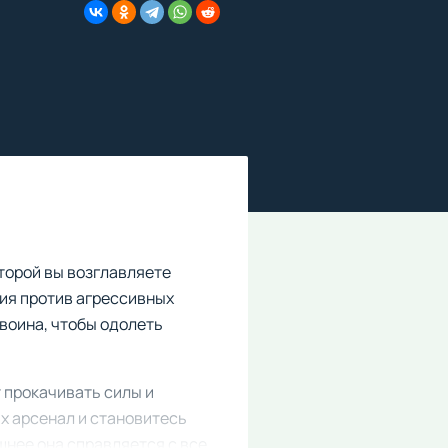
оторой вы возглавляете
ия против агрессивных
воина, чтобы одолеть
 прокачивать силы и
х арсенал и становитесь
нее она справляется с все