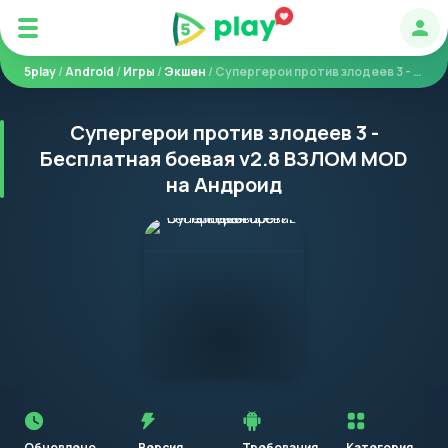
Авт
5play
/
Android
/
Игры
/
Экшен
/ Супергерои против злодеев 3 - Бесплатная боевая
Супергерои против злодеев 3 -
Бесплатная боевая v2.8 ВЗЛОМ MOD
на Андроид
Перед
установкой
приложения
Обновлено
Версия
Требования
Категория