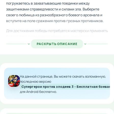
погружаетесь в захватывающие поединки между
защитниками справедливости и силами зла. Выберите
своего любимца из разнообразного боевого арсенала и
вступите на поле сражения против грозных противников.
Для достижения победы потребуется мастерски применять
боевой потенциал своего персонажа, внимательно
отслеживать уязвимости врага и выбирать оптимальную
РАСКРЫТЬ ОПИСАНИЕ
тактику атаки. Каждый боец обладает уникальным
дизайном, авторским стилем одежды и собственным
набором сверхчеловеческих способностей, которые
делают его незаменимым на арене.
Скачайте модифицированную версию и получите доступ к
На данной странице, Вы можете скачать взломанную,
полному функционалу игры без ограничений. Развивайте
последнюю версию
Супергерои против злодеев 3 - Бесплатная боевая
своего героя, осваивайте новые приёмы и доминируйте в
для Android бесплатно.
битвах!
Особенности мода:
Полная разблокировка всех персонажей и их