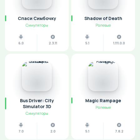
Спаси Симбочку
Shadow of Death
Симуляторы
Ролевые
6.0
2.3.11
5.1
1.111.0.0
Bus Driver: City
Magic Rampage
Simulator 3D
Ролевые
Симуляторы
7.0
2.0
5.1
7.8.2