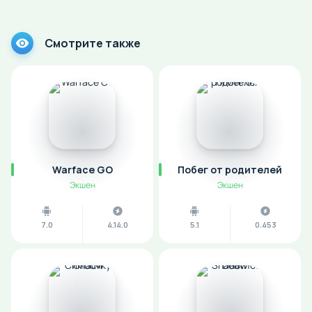
Смотрите также
Warface GO
Побег от родителей
Экшен
Экшен
7.0
4.14.0
5.1
0.453