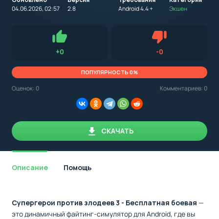
на
устройство
04.06.2026, 02:57
2.8
Android 4.4 +
Экшен
с
Android,
Для установки приложения на Android устройство важно
стоит
обращать внимание на установленную версию Android
учитывать
OS. Мы указываем минимально необходимую версию для
версию
запуска приложения.
OS.
Нравится
Не нравится (0.0
+
0
-
0
Мы
всегда
указываем
ПОПУЛЯРНОСТЬ 0%
минимальные
требования,
Оценок:
0
Комментариев: 0
необходимые
для
корректной
работы
приложения.
СКАЧАТЬ
Описание
Помощь
Супергерои против злодеев 3 - Бесплатная боевая
—
это динамичный файтинг-симулятор для Android, где вы