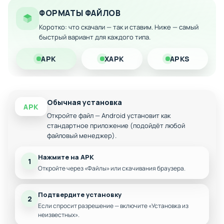
способностей
ФОРМАТЫ ФАЙЛОВ
Неограниченные игровые ресурсы для развития
Коротко: что скачали — так и ставим. Ниже — самый
быстрый вариант для каждого типа.
Отсутствие встроенных покупок и рекламы
Улучшенная производительность и
APK
XAPK
APKS
стабильность
Доступ ко всем боевым режимам и турнирам
Обычная установка
APK
Откройте файл — Android установит как
стандартное приложение (подойдёт любой
файловый менеджер).
Нажмите на APK
1
Откройте через «Файлы» или скачивания браузера.
Подтвердите установку
2
Если спросит разрешение — включите «Установка из
неизвестных».