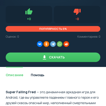
с
Android,
Для установки приложения на Android устройство важно
стоит
обращать внимание на установленную версию Android
учитывать
OS. Мы указываем минимально необходимую версию для
версию
запуска приложения.
OS.
Нравится
Не нравится (0.0
+
0
-
0
Мы
всегда
указываем
ПОПУЛЯРНОСТЬ 0%
минимальные
требования,
Оценок:
0
Комментариев: 0
необходимые
для
корректной
работы
приложения.
СКАЧАТЬ
Описание
Помощь
Super Falling Fred
— это динамичная аркадная игра для
Android, где вы управляете падением главного героя и его
друзей сквозь опасный мир, наполненный смертельными