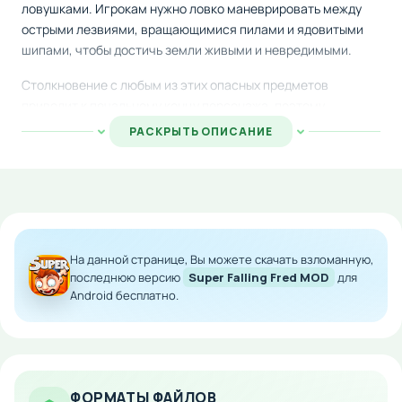
ловушками. Игрокам нужно ловко маневрировать между
острыми лезвиями, вращающимися пилами и ядовитыми
шипами, чтобы достичь земли живыми и невредимыми.
Столкновение с любым из этих опасных предметов
приводит к печальному концу персонажа, поэтому
требуется максимальная концентрация и быстрота
РАСКРЫТЬ ОПИСАНИЕ
реакции. На помощь приходят различные активные
способности и усиления, которые позволяют преодолевать
сложные участки траектории падения.
Особенности мода:
На данной странице, Вы можете скачать взломанную,
Разблокировка всех внутриигровых покупок
последнюю версию
Super Falling Fred MOD
для
Бесплатный доступ к премиум-способностям
Android бесплатно.
Неограниченные улучшения и бонусы
Полный контент без ограничений
Скачайте модифицированную версию на Android и
наслаждайтесь полным геймплеем без финансовых затрат!
ФОРМАТЫ ФАЙЛОВ