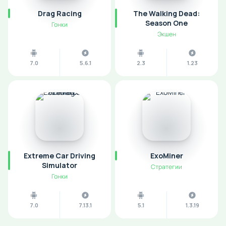
Drag Racing
The Walking Dead:
Season One
Гонки
Экшен
7.0
5.6.1
2.3
1.23
Extreme Car Driving
ExoMiner
Simulator
Стратегии
Гонки
7.0
7.13.1
5.1
1.3.19