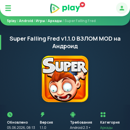
Авт
5play
/
Android
/
Игры
/
Аркады
/ Super Falling Fred
Super Falling Fred v1.1.0 ВЗЛОМ MOD на
Андроид
Перед
установкой
приложения
Обновлено
Версия
Требования
на
Категория
устройство
05.06.2026, 08:13
1.1.0
Android 2.3 +
Аркады