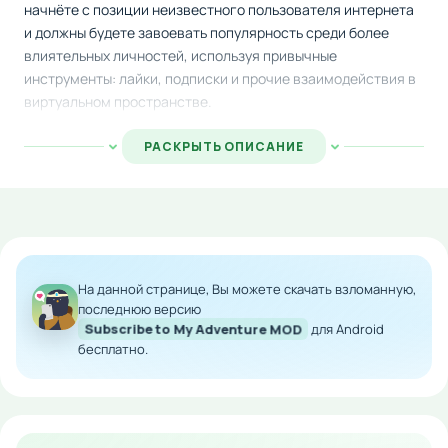
начнёте с позиции неизвестного пользователя интернета
и должны будете завоевать популярность среди более
влиятельных личностей, используя привычные
инструменты: лайки, подписки и прочие взаимодействия в
виртуальном пространстве.
Главная прелесть проекта заключается в создании
РАСКРЫТЬ ОПИСАНИЕ
полноценного игрового универсума, насыщенного
опасностями и интересными заданиями. Чтобы раскрутить
профиль своего персонажа и стать известным,
потребуется активно участвовать в различных событиях
этого живого мира, сталкиваться с врагами и решать
увлекательные головоломки.
На данной странице, Вы можете скачать взломанную,
последнюю версию
Особенности мода:
Subscribe to My Adventure MOD
для Android
бесплатно.
Неограниченное количество валюты в игре
Ускоренный прогресс развития персонажа
Доступ ко всем премиум-функциям