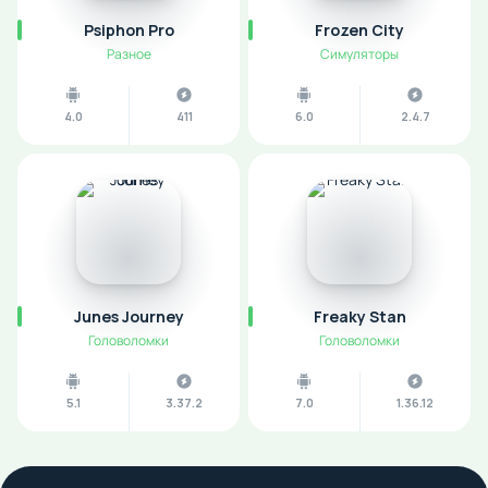
Psiphon Pro
Frozen City
Разное
Симуляторы
4.0
411
6.0
2.4.7
Junes Journey
Freaky Stan
Головоломки
Головоломки
5.1
3.37.2
7.0
1.36.12