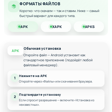
Быстрая прокачка репутации и популярности
ФОРМАТЫ ФАЙЛОВ
Скачайте модифицированную версию Subscribe to My
Коротко: что скачали — так и ставим. Ниже — самый
Adventure на свой Android-смартфон и получите максимум
быстрый вариант для каждого типа.
удовольствия от геймплея без ограничений!
APK
XAPK
APKS
Обычная установка
APK
Откройте файл — Android установит как
стандартное приложение (подойдёт любой
файловый менеджер).
Нажмите на APK
1
Откройте через «Файлы» или скачивания браузера.
Подтвердите установку
2
Если спросит разрешение — включите «Установка из
неизвестных».