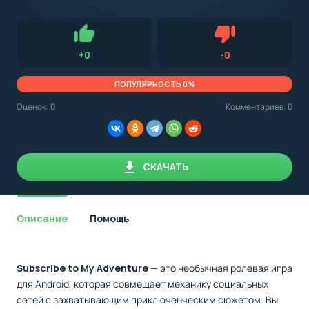
с
Android,
Для установки приложения на Android устройство важно
стоит
обращать внимание на установленную версию Android
учитывать
OS. Мы указываем минимально необходимую версию для
версию
запуска приложения.
OS.
Нравится
Не нравится (0.
+
0
-
0
Мы
всегда
указываем
ПОПУЛЯРНОСТЬ 0%
минимальные
требования,
Оценок:
0
Комментариев: 0
необходимые
для
корректной
работы
приложения.
СКАЧАТЬ
Описание
Помощь
Subscribe to My Adventure
— это необычная ролевая игра
для Android, которая совмещает механику социальных
сетей с захватывающим приключенческим сюжетом. Вы