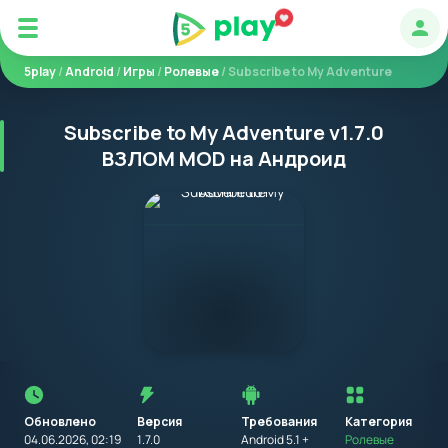
Авт
5play
/
Android
/
Игры
/
Ролевые
/ Subscribe to My Adventure
Subscribe to My Adventure v1.7.0
ВЗЛОМ MOD на Андроид
Перед
установкой
приложения
Обновлено
Версия
Требования
на
Категория
устройство
04.06.2026, 02:19
1.7.0
Android 5.1 +
Ролевые