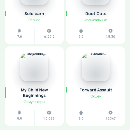
Sololearn
Duet Cats
Разное
Музыкальные
7.0
4.120.2
7.0
1.5.30
My Child New
Forward Assault
Beginnings
Экшен
Симуляторы
8.0
1.0.025
6.0
1.2047