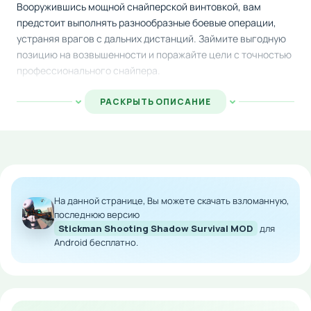
Вооружившись мощной снайперской винтовкой, вам
предстоит выполнять разнообразные боевые операции,
устраняя врагов с дальних дистанций. Займите выгодную
позицию на возвышенности и поражайте цели с точностью
профессионального снайпера.
Игра предлагает множество динамичных миссий, где
РАСКРЫТЬ ОПИСАНИЕ
каждое успешное выполнение задания приносит награды и
деньги. Накопленные средства можно потратить на
улучшение арсенала — покупку более совершенных
винтовок с повышенной мощностью и точностью стрельбы.
Прогрессируйте, становитесь сильнее и раскрывайте
новые уровни сложности.
На данной странице, Вы можете скачать взломанную,
последнюю версию
Особенности мода:
Stickman Shooting Shadow Survival MOD
для
Android бесплатно.
Открытые покупки без расходования
внутриигровой валюты
Доступ ко всем видам вооружения с самого
начала