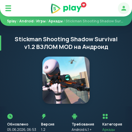
Авт
5play
/
Android
/
Игры
/
Аркады
/ Stickman Shooting Shadow Survival
Stickman Shooting Shadow Survival
v1.2 ВЗЛОМ MOD на Андроид
Перед
установкой
приложения
Обновлено
Версия
Требования
на
Категория
устройство
05.06.2026, 06:53
1.2
Android 4.1 +
Аркады