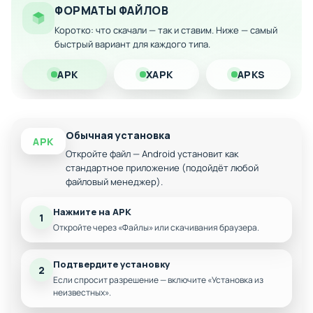
Возможность мгновенного улучшения всех
ФОРМАТЫ ФАЙЛОВ
снайперских винтовок
Коротко: что скачали — так и ставим. Ниже — самый
Неограниченные ресурсы для развития
быстрый вариант для каждого типа.
персонажа
Скачайте модифицированную версию на Андроид и
APK
XAPK
APKS
наслаждайтесь полной свободой в прохождении
захватывающего боевика!
Обычная установка
APK
Откройте файл — Android установит как
стандартное приложение (подойдёт любой
файловый менеджер).
Нажмите на APK
1
Откройте через «Файлы» или скачивания браузера.
Подтвердите установку
2
Если спросит разрешение — включите «Установка из
неизвестных».