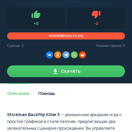
с
Android,
Для установки приложения на Android устройство важно
стоит
обращать внимание на установленную версию Android
учитывать
OS. Мы указываем минимально необходимую версию для
версию
запуска приложения.
OS.
Нравится
Не нравится (0.0
+
0
-
0
Мы
всегда
указываем
ПОПУЛЯРНОСТЬ 0%
минимальные
требования,
Оценок:
0
Комментариев: 0
необходимые
для
корректной
работы
приложения.
СКАЧАТЬ
Описание
Помощь
Stickman Backflip Killer 5
— динамичная аркадная игра с
простой графикой в стиле палочек, предлагающая два
увлекательных сценария прохождения. Вы управляете