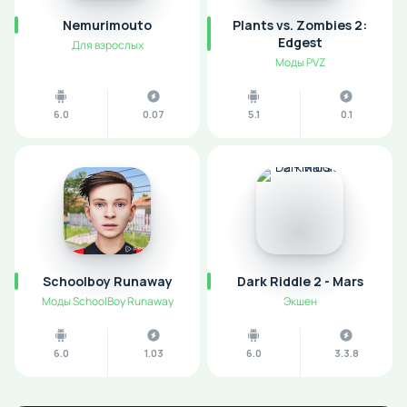
Nemurimouto
Plants vs. Zombies 2:
Edgest
Для взрослых
Моды PVZ
6.0
0.07
5.1
0.1
Schoolboy Runaway
Dark Riddle 2 - Mars
Моды SchoolBoy Runaway
Экшен
6.0
1.03
6.0
3.3.8