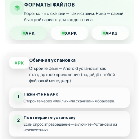
Улучшенная экономика для беззаботного
ФОРМАТЫ ФАЙЛОВ
прохождения
Коротко: что скачали — так и ставим. Ниже — самый
Совместимость со всеми версиями Android
быстрый вариант для каждого типа.
Загрузите модифицированную версию на Android и
APK
XAPK
APKS
наслаждайтесь игрой без финансовых преград!
Обычная установка
APK
Откройте файл — Android установит как
стандартное приложение (подойдёт любой
файловый менеджер).
Нажмите на APK
1
Откройте через «Файлы» или скачивания браузера.
Подтвердите установку
2
Если спросит разрешение — включите «Установка из
неизвестных».