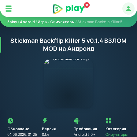
Авт
5play
/
Android
/
Игры
/
Симуляторы
/ Stickman Backflip Killer 5
Stickman Backflip Killer 5 v0.1.4 ВЗЛОМ
MOD на Андроид
Перед
установкой
приложения
Обновлено
Версия
Требования
на
Категория
устройство
04.06.2026, 01:25
0.1.4
Android 5.0 +
Симуляторы