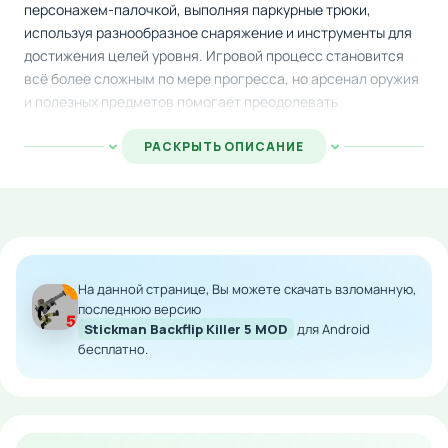
персонажем-палочкой, выполняя паркурные трюки,
используя разнообразное снаряжение и инструменты для
достижения целей уровня. Игровой процесс становится
всё более сложным по мере прогресса, но арсенал оружия
и полезных предметов помогает преодолевать
препятствия эффективнее.
РАСКРЫТЬ ОПИСАНИЕ
Каждый уровень разработан так, чтобы проверить ваши
навыки управления и тактическое мышление. Собирайте
виртуальные деньги, совершенствуйте снаряжение и
раскрывайте новые возможности для более лёгкого
прохождения игры. Красивая минималистичная
стилизация делает процесс игры комфортным и не
На данной странице, Вы можете скачать взломанную,
отвлекающим.
последнюю версию
Stickman Backflip Killer 5 MOD
для Android
Особенности мода:
бесплатно.
Бесконечное количество внутриигровой валюты
Полный доступ ко всему оружию и аксессуарам
без ограничений