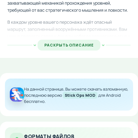
захватывающей механикой прохождения уровней,
требующей от вас стратегического мышления и ловкости.
В каждом уровне вашего персонажа ждёт опасный
маршрут, заполненный вооружёнными противниками. Вам
нужно провести героя к финалу, избегая вражеского огня и
правильно прокладывая оптимальный путь. По дороге
РАСКРЫТЬ ОПИСАНИЕ
собирайте валюту, которая откроет доступ к улучшениям
персонажа и полезным апгрейдам.
Мод добавляет экономический бонус, позволяя вам сразу
получить значительные средства для развития. Это
сделает прохождение более комфортным и позволит
На данной странице, Вы можете скачать взломанную,
быстрее раскрыть весь потенциал вашего бойца.
последнюю версию
Stick Ops MOD
для Android
бесплатно.
Особенности мода:
Начальный запас валюты для покупок
Ускоренное развитие персонажа
Доступ к улучшениям без длительного фарма
ФОРМАТЫ ФАЙЛОВ