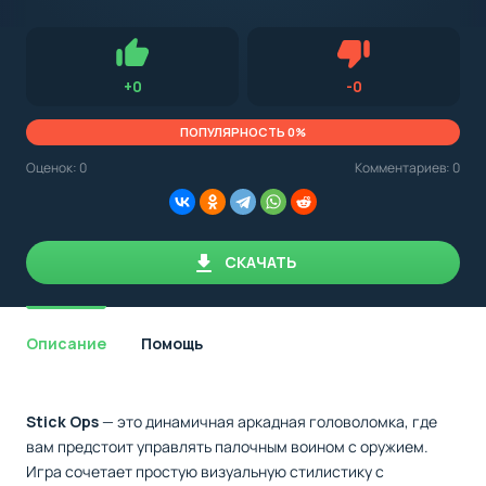
с
Android,
Для установки приложения на Android устройство важно
стоит
обращать внимание на установленную версию Android
учитывать
OS. Мы указываем минимально необходимую версию для
версию
запуска приложения.
OS.
Нравится
Не нравится (0.0
+
0
-
0
Мы
всегда
указываем
ПОПУЛЯРНОСТЬ 0%
минимальные
требования,
Оценок:
0
Комментариев: 0
необходимые
для
корректной
работы
приложения.
СКАЧАТЬ
Описание
Помощь
Stick Ops
— это динамичная аркадная головоломка, где
вам предстоит управлять палочным воином с оружием.
Игра сочетает простую визуальную стилистику с