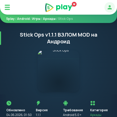
Авт
5play
/
Android
/
Игры
/
Аркады
/ Stick Ops
Stick Ops v1.1.1 ВЗЛОМ MOD на
Андроид
Перед
установкой
приложения
Обновлено
Версия
Требования
на
Категория
устройство
04.06.2026, 01:50
1.1.1
Android 5.0 +
Аркады