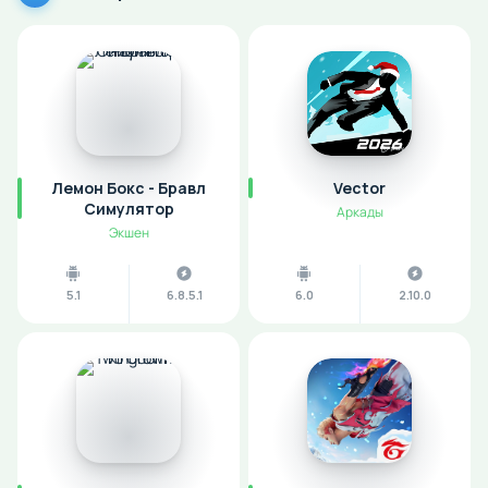
Лемон Бокс - Бравл
Vector
Симулятор
Аркады
Экшен
5.1
6.8.5.1
6.0
2.10.0