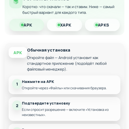
Полная совместимость с оригинальной версией
Коротко: что скачали — так и ставим. Ниже — самый
игры
быстрый вариант для каждого типа.
APK
XAPK
APKS
Обычная установка
APK
Откройте файл — Android установит как
стандартное приложение (подойдёт любой
файловый менеджер).
Нажмите на APK
1
Откройте через «Файлы» или скачивания браузера.
Подтвердите установку
2
Если спросит разрешение — включите «Установка из
неизвестных».