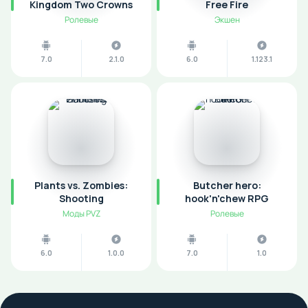
Kingdom Two Crowns
Free Fire
Ролевые
Экшен
7.0
2.1.0
6.0
1.123.1
Plants vs. Zombies:
Butcher hero:
Shooting
hook'n'chew RPG
Моды PVZ
Ролевые
6.0
1.0.0
7.0
1.0