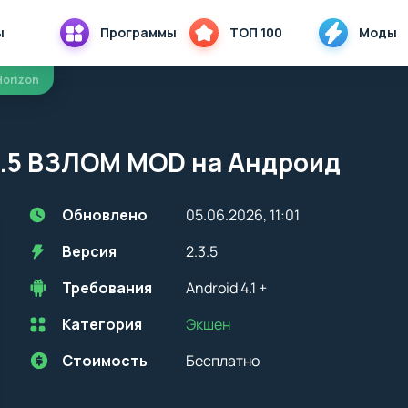
ы
Программы
ТОП 100
Моды
 Horizon
.3.5 ВЗЛОМ MOD на Андроид
Обновлено
05.06.2026, 11:01
Версия
2.3.5
Требования
Android 4.1 +
Категория
Экшен
Перед установкой приложения на устройство с Android, стоит
учитывать версию OS. Мы всегда указываем минимальные
требования, необходимые для корректной работы приложения
Стоимость
Бесплатно