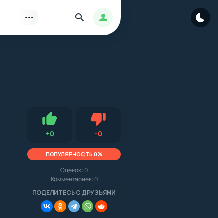
Найти
Авторизация
Нравится
Не нравится (0.0, 0, 16208)
+
0
-
0
ПОПУЛЯРНОСТЬ 0%
Оценок:
0
Комментариев: 0
.