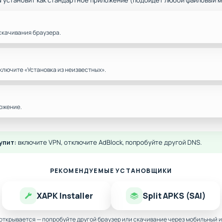
d установит как стандартное приложение (подойдёт любой файловый 
скачивания браузера.
ключите «Установка из неизвестных».
ожение.
упит:
включите VPN, отключите AdBlock, попробуйте другой DNS.
РЕКОМЕНДУЕМЫЕ УСТАНОВЩИКИ
XAPK Installer
Split APKS (SAI)
 открывается — попробуйте другой браузер или скачивание через мобильный и