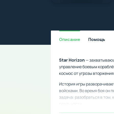
Описание
Помощь
Star Horizon
— захватывающ
управление боевым кораблё
космос от угрозы вторжения
История игры разворачивает
войсками. Во время боя он 
задача: разобраться в том,
реальности.