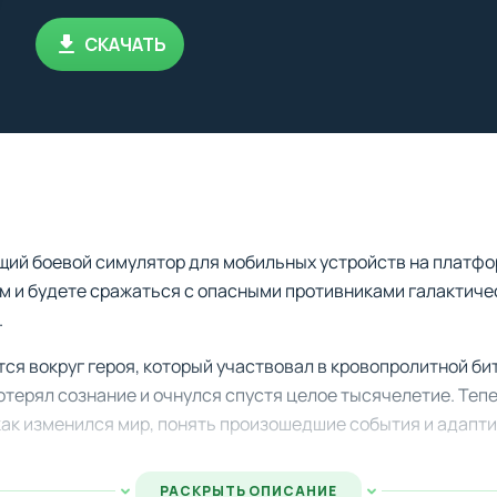
СКАЧАТЬ
ий боевой симулятор для мобильных устройств на платфор
м и будете сражаться с опасными противниками галактич
.
ся вокруг героя, который участвовал в кровопролитной би
потерял сознание и очнулся спустя целое тысячелетие. Теп
 как изменился мир, понять произошедшие события и адапт
РАСКРЫТЬ ОПИСАНИЕ