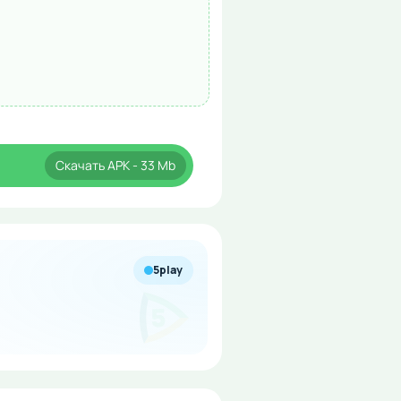
Скачать
APK
- 33 Mb
5play