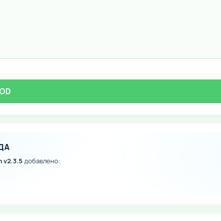
MOD
ДА
 v2.3.5
добавлено: