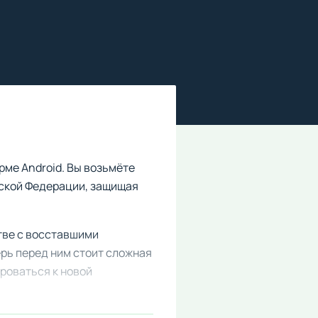
ме Android. Вы возьмёте
еской Федерации, защищая
тве с восставшими
ерь перед ним стоит сложная
ироваться к новой