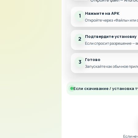
Откройте файл — Androi
Нажмите на APK
1
Откройте через «Файлы» или 
Подтвердите установку
2
Если спросит разрешение — в
Готово
3
Запускайте как обычное прил
Если скачивание / установка т
Если не