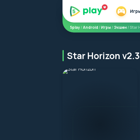
Игр
5play
/
Android
/
Игры
/
Экшен
/ Star
Star Horizon v2