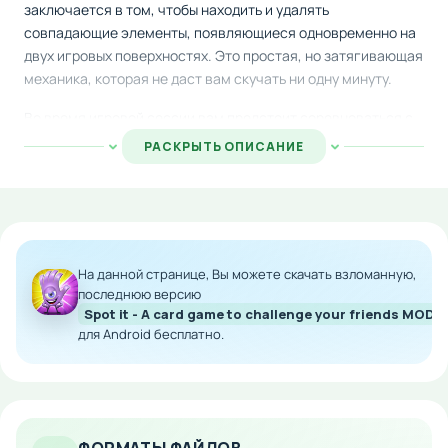
заключается в том, чтобы находить и удалять
совпадающие элементы, появляющиеся одновременно на
двух игровых поверхностях. Это простая, но затягивающая
механика, которая не даст вам скучать ни одну минуту.
Во время игровой сессии вам предстоит соревноваться с
противниками, стараясь выполнять задания максимально
РАСКРЫТЬ ОПИСАНИЕ
быстро. Чем больше вы успеваете, тем выше становятся
ваши шансы на победу и попадание в список лучших
игроков. Графика яркая и понятная, что облегчает
восприятие информации на экране вашего смартфона.
Особенности мода:
На данной странице, Вы можете скачать взломанную,
последнюю версию
Интенсивная тренировка внимания и
Spot it - A card game to challenge your friends MOD
координации
для Android бесплатно.
Соревновательный режим против AI-
противников
Таблица лидеров для отслеживания прогресса
Простая и интуитивная система управления