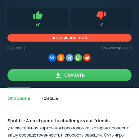
с
Android,
Для установки приложения на Android устройство важно
стоит
обращать внимание на установленную версию Android
учитывать
OS. Мы указываем минимально необходимую версию для
версию
запуска приложения.
OS.
Нравится
Не нравится (0.0
+
0
-
0
Мы
всегда
указываем
ПОПУЛЯРНОСТЬ 0%
минимальные
требования,
Оценок:
0
Комментариев: 0
необходимые
для
корректной
работы
приложения.
СКАЧАТЬ
Описание
Помощь
Spot it - A card game to challenge your friends
—
увлекательная карточная головоломка, которая проверит
вашу сосредоточенность и скорость реакции. Суть игры