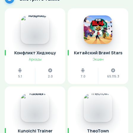
Конфликт Хидзюцу
Китайский Brawl Stars
Аркады
Экшен
5.1
2.0
7.0
65.115.3
Kunoichi Trainer
TheoTown