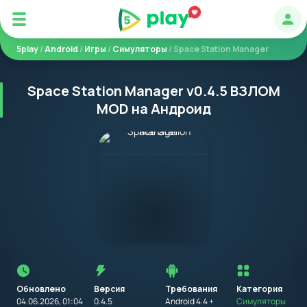
Авт
5play
/
Android
/
Игры
/
Симуляторы
/ Space Station Manager
Space Station Manager v0.4.5 ВЗЛОМ
MOD на Андроид
Перед
установкой
приложения
Обновлено
Версия
Требования
на
Категория
устройство
04.06.2026, 01:04
0.4.5
Android 4.4 +
Симуляторы