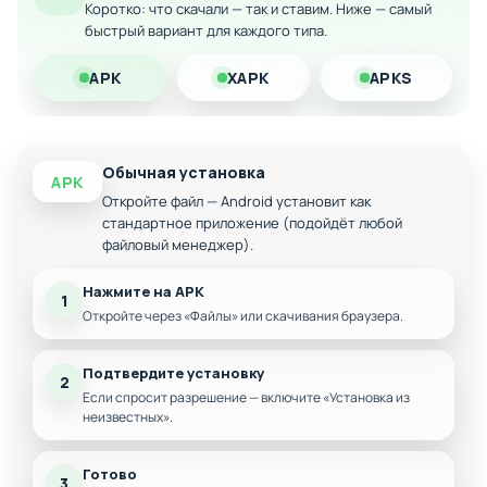
Коротко: что скачали — так и ставим. Ниже — самый
ограничений
быстрый вариант для каждого типа.
Ускоренное развитие станции
APK
XAPK
APKS
Оптимизированный геймплей для мобильных
устройств
Улучшенная графика и интерфейс
Обычная установка
APK
Откройте файл — Android установит как
стандартное приложение (подойдёт любой
файловый менеджер).
Нажмите на APK
1
Откройте через «Файлы» или скачивания браузера.
Подтвердите установку
2
Если спросит разрешение — включите «Установка из
неизвестных».
Готово
3