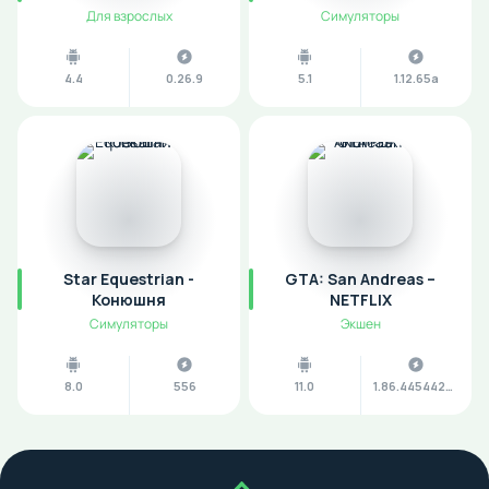
Для взрослых
Симуляторы
4.4
0.26.9
5.1
1.12.65a
Star Equestrian -
GTA: San Andreas –
Конюшня
NETFLIX
Симуляторы
Экшен
8.0
556
11.0
1.86.44544238