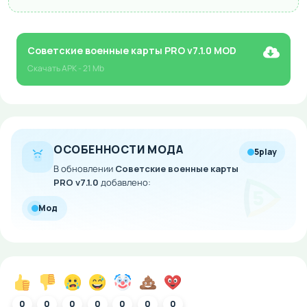
Советские военные карты PRO v7.1.0 MOD
Скачать
APK
- 21 Mb
ОСОБЕННОСТИ МОДА
5play
В обновлении
Советские военные карты
PRO v7.1.0
добавлено:
Мод
0
0
0
0
0
0
0