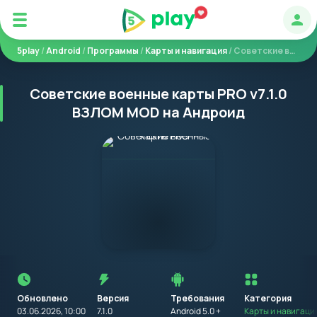
Авт
5play
/
Android
/
Программы
/
Карты и навигация
/ Советские военные карты PRO
Советские военные карты PRO v7.1.0
ВЗЛОМ MOD на Андроид
Перед
установкой
приложения
Обновлено
Версия
Требования
на
Категория
устройство
03.06.2026, 10:00
7.1.0
Android 5.0 +
Карты и навигаци