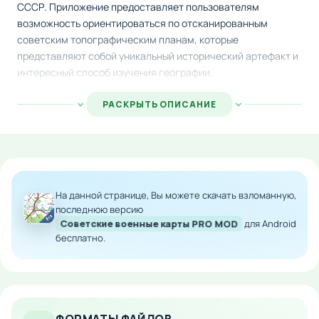
СССР. Приложение предоставляет пользователям
возможность ориентироваться по отсканированным
советским топографическим планам, которые
представляют собой уникальный исторический артефакт и
интересный способ изучения географии.
Функциональность приложения включает определение
РАСКРЫТЬ ОПИСАНИЕ
текущего местоположения, построение маршрутов между
точками, гибкое масштабирование карт, отслеживание
скорости передвижения и другие стандартные
возможности современных навигаторов. При
необходимости вы можете быстро переключиться на
На данной странице, Вы можете скачать взломанную,
актуальные карты от Google, которые содержат более
последнюю версию
полную и свежую информацию о современных объектах
Советские военные карты PRO MOD
для Android
инфраструктуры.
бесплатно.
Особенности мода:
Исторические советские военные карты с
уникальным визуальным стилем