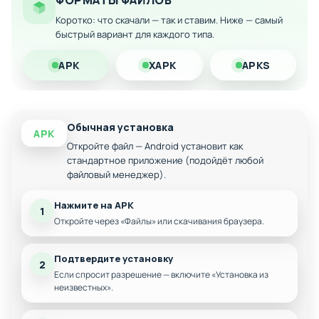
ФОРМАТЫ ФАЙЛОВ
Полный набор навигационных инструментов и
функций
Коротко: что скачали — так и ставим. Ниже — самый
быстрый вариант для каждого типа.
Возможность переключения на современные
Google Maps
APK
XAPK
APKS
Интуитивный интерфейс с необычным дизайном
Определение координат и построение
маршрутов
Обычная установка
Отслеживание параметров движения и скорости
APK
Откройте файл — Android установит как
Скачайте модифицированную версию на Android и
стандартное приложение (подойдёт любой
откройте для себя необычный способ навигации с
файловый менеджер).
историческим колоритом советской картографии.
Нажмите на APK
1
Откройте через «Файлы» или скачивания браузера.
Подтвердите установку
2
Если спросит разрешение — включите «Установка из
неизвестных».