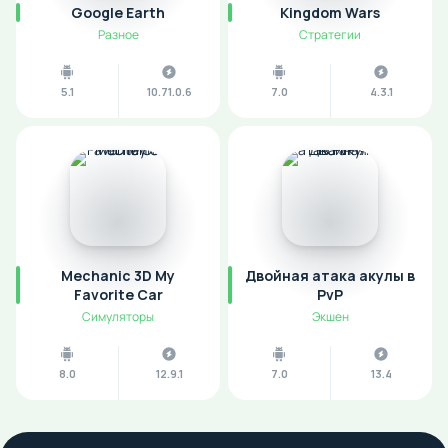
Google Earth
Kingdom Wars
Разное
Стратегии
5.1
10.71.0.6
7.0
4.3.1
Mechanic 3D My
Двойная атака акулы в
Favorite Car
PvP
Симуляторы
Экшен
8.0
12.9.1
7.0
13.4