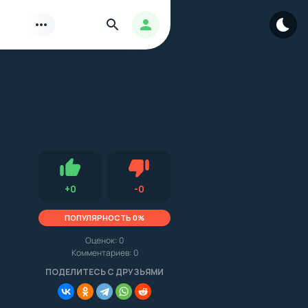
Найти
Авторизация
Нравится
Не нравится (0.0, 0, 15774)
+
0
-
0
ПОПУЛЯРНОСТЬ 0%
Оценок:
0
Комментариев: 0
.