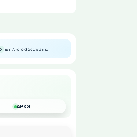
нтом без необходимости
D
для Android бесплатно.
ерсонажем!
APKS