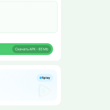
Скачать
APK
- 83 Mb
5play