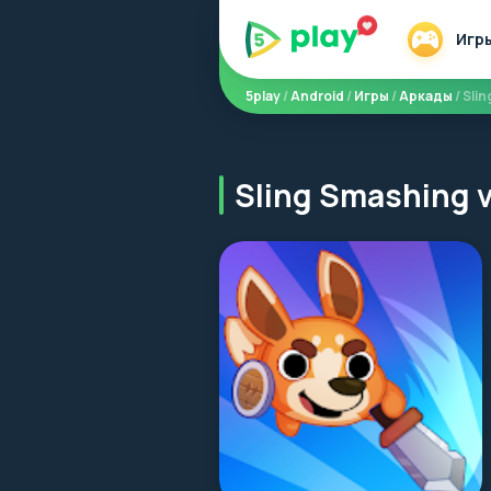
Игр
5play
/
Android
/
Игры
/
Аркады
/ Sli
Sling Smashing 