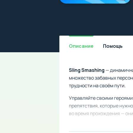
Описание
Помощь
Sling Smashing
— динамична
множество забавных персон
трудности на своём пути.
Управляйте своими героями, 
препятствия, которые нужно
во время прохождения — он
Особенности мода: