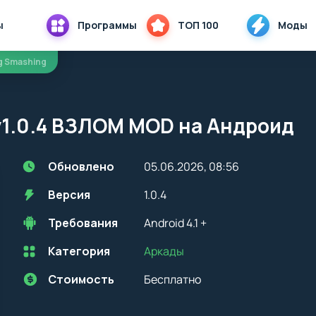
ы
Программы
ТОП 100
Моды
ng Smashing
v1.0.4 ВЗЛОМ MOD на Андроид
Обновлено
05.06.2026, 08:56
Версия
1.0.4
Требования
Android 4.1 +
Категория
Аркады
Перед установкой приложения на устройство с Android, стоит
учитывать версию OS. Мы всегда указываем минимальные
требования, необходимые для корректной работы приложения
Стоимость
Бесплатно