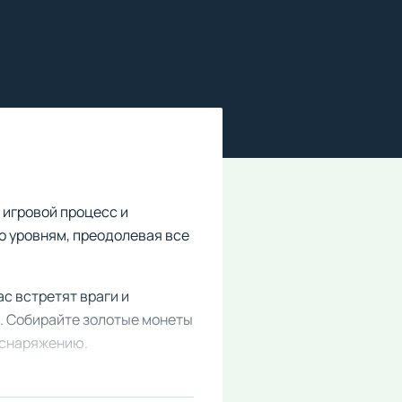
 игровой процесс и
о уровням, преодолевая все
с встретят враги и
. Собирайте золотые монеты
 снаряжению.