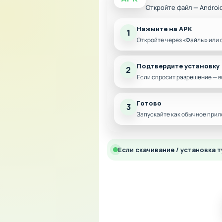
Откройте файл — Androi
Нажмите на APK
1
Откройте через «Файлы» или 
Подтвердите установку
2
Если спросит разрешение — в
Готово
3
Запускайте как обычное прил
Если скачивание / установка т