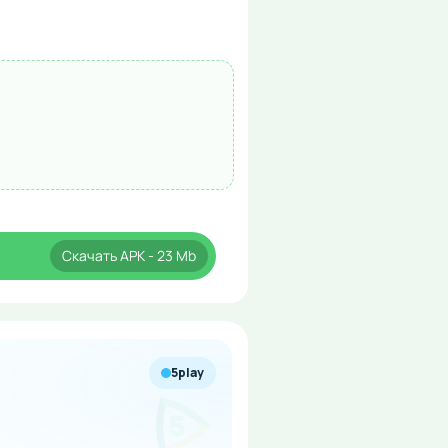
Скачать
APK
- 23 Mb
5play