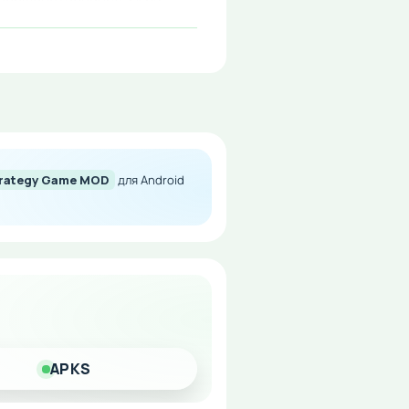
trategy Game MOD
для Android
сь полной игровой
APKS