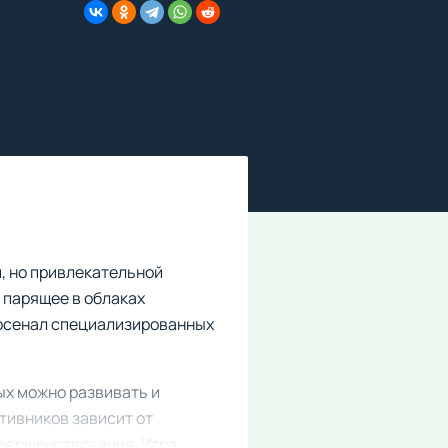
й, но привлекательной
 парящее в облаках
арсенал специализированных
ых можно развивать и
тивников зависит от
овершенствования. Игра