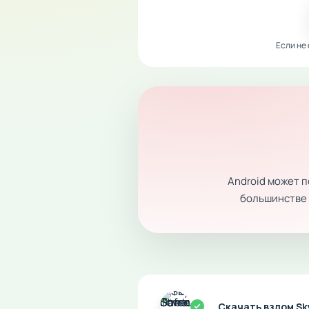
Если не
Android может 
большинстве с
Скачать взлом Sk