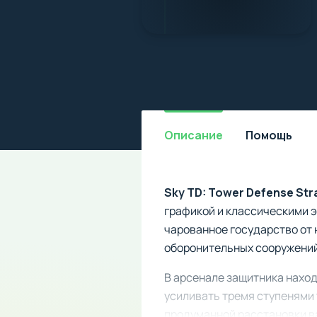
Описание
Помощь
Sky TD: Tower Defense St
графикой и классическими 
чарованное государство от
оборонительных сооружений
В арсенале защитника наход
усиливать тремя ступенями 
продуманной расстановки в