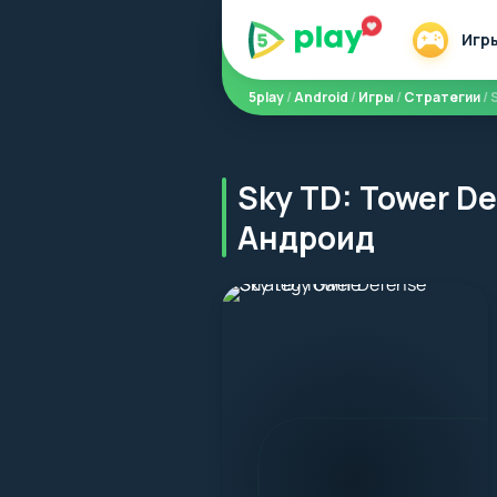
Игр
5play
/
Android
/
Игры
/
Стратегии
/ 
Sky TD: Tower D
Андроид