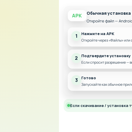
Обычная установка
APK
Откройте файл — Androi
Нажмите на APK
1
Откройте через «Файлы» или 
Подтвердите установку
2
Если спросит разрешение — в
Готово
3
Запускайте как обычное прил
Если скачивание / установка т