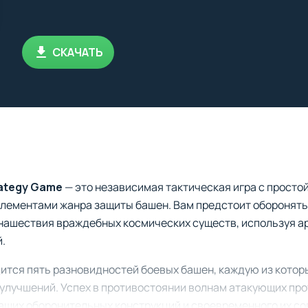
СКАЧАТЬ
rategy Game
— это независимая тактическая игра с просто
элементами жанра защиты башен. Вам предстоит оборонять
 нашествия враждебных космических существ, используя 
.
ится пять разновидностей боевых башен, каждую из котор
улучшений. Успех в противостоянии волнам атакующих про
аших оборонительных конструкций и своевременного их с