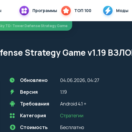
ы
Программы
ТОП 100
Моды
Sky TD: Tower Defense Strategy Game
efense Strategy Game v1.19 ВЗЛ
Обновлено
04.06.2026, 04:27
Версия
1.19
Требования
Android 4.1 +
Категория
Стратегии
Перед установкой приложения на устройство с Android, стоит
учитывать версию OS. Мы всегда указываем минимальные
требования, необходимые для корректной работы приложения
Стоимость
Бесплатно