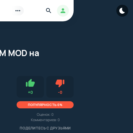
Найти
Авторизация
ОМ MOD на
Нравится
Не нравится (0.0, 0, 10546)
+
0
-
0
ПОПУЛЯРНОСТЬ 0%
Оценок:
0
Комментариев: 0
.