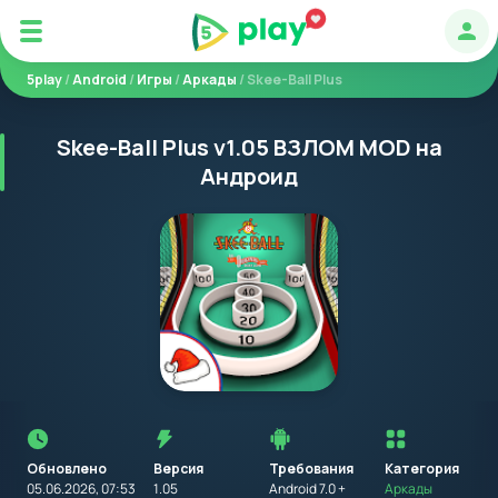
Авт
5play
/
Android
/
Игры
/
Аркады
/ Skee-Ball Plus
Skee-Ball Plus v1.05 ВЗЛОМ MOD на
Андроид
Перед
установкой
приложения
Обновлено
Версия
Требования
на
Категория
устройство
05.06.2026, 07:53
1.05
Android 7.0 +
Аркады