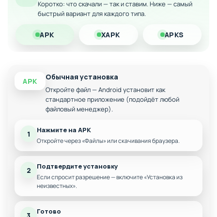
Коротко: что скачали — так и ставим. Ниже — самый
быстрый вариант для каждого типа.
Система прогрессии и достижений
Скачайте модифицированную версию Skee-Ball Plus на
APK
XAPK
APKS
Android прямо сейчас и испытайте спортивное азарт с
новой стороны!
Обычная установка
APK
Откройте файл — Android установит как
стандартное приложение (подойдёт любой
файловый менеджер).
Нажмите на APK
1
Откройте через «Файлы» или скачивания браузера.
Подтвердите установку
2
Если спросит разрешение — включите «Установка из
неизвестных».
Готово
3