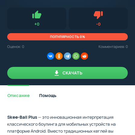
с
Android,
Для установки приложения на Android устройство важно
стоит
обращать внимание на установленную версию Android
учитывать
OS. Мы указываем минимально необходимую версию для
версию
запуска приложения.
OS.
Нравится
Не нравится (0.0
+
0
-
0
Мы
всегда
указываем
ПОПУЛЯРНОСТЬ 0%
минимальные
требования,
Оценок:
0
Комментариев: 0
необходимые
для
корректной
работы
приложения.
СКАЧАТЬ
Описание
Помощь
Skee-Ball Plus
— это инновационная интерпретация
классического боулинга для мобильных устройств на
платформе Android. Вместо традиционных кеглей вы