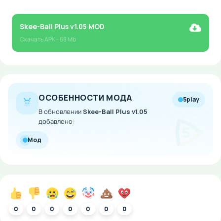
Skee-Ball Plus v1.05 MOD
Скачать
APK
- 68 Mb
ОСОБЕННОСТИ МОДА
5play
В обновлении
Skee-Ball Plus v1.05
добавлено:
Мод
0
0
0
0
0
0
0