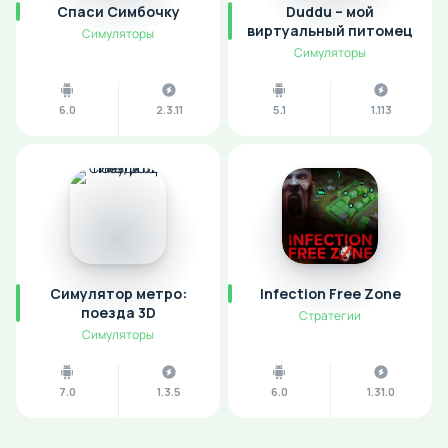
Спаси Симбочку
Duddu – мой
виртуальный питомец
Симуляторы
Симуляторы
6.0
2.3.11
5.1
1.113
Симулятор метро:
Infection Free Zone
поезда 3D
Стратегии
Симуляторы
7.0
1.3.5
6.0
1.31.0