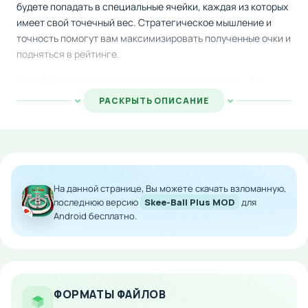
будете попадать в специальные ячейки, каждая из которых
имеет свой точечный вес. Стратегическое мышление и
точность помогут вам максимизировать полученные очки и
подняться в рейтинге.
Игра предлагает разнообразные игровые режимы для
проверки ваших умений в различных условиях. Помимо
РАСКРЫТЬ ОПИСАНИЕ
одиночной игры, доступна возможность состязаться с
противниками со всех уголков планеты в реальном
времени. Благодаря широкому арсеналу шаров с
различными техническими параметрами, каждый поединок
будет отличаться от предыдущего.
На данной странице, Вы можете скачать взломанную,
Особенности мода:
последнюю версию
Skee-Ball Plus MOD
для
Android бесплатно.
Расширенная библиотека шаров с уникальными
свойствами
Множество игровых сценариев и вызовов
Онлайн-турниры против игроков со всего мира
ФОРМАТЫ ФАЙЛОВ
Улучшенная физика броска и механика отскока