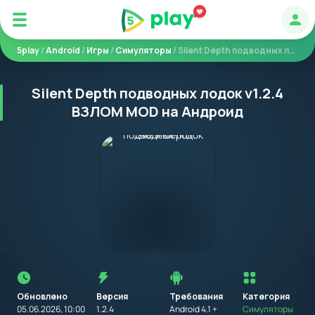
Авт
5play
/
Android
/
Игры
/
Симуляторы
/ Silent Depth подводных лодок
Silent Depth подводных лодок v1.2.4
ВЗЛОМ MOD на Андроид
Перед
установкой
приложения
Обновлено
Версия
Требования
на
Категория
устройство
05.06.2026, 10:00
1.2.4
Android 4.1 +
Симуляторы