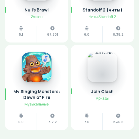
Null’s Brawl
Standoff 2 (читы)
Экшен
Читы Standoff 2
5.1
67.301
6.0
0.38.2
My Singing Monsters:
Join Clash
Dawn of Fire
Аркады
Музыкальные
6.0
3.2.2
7.0
2.46.8