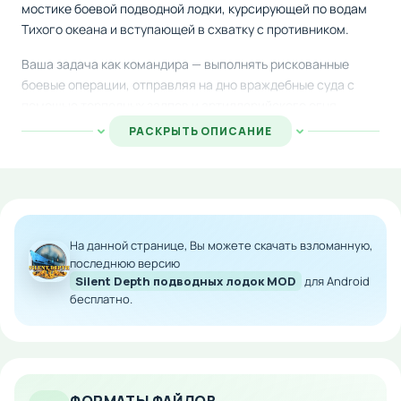
мостике боевой подводной лодки, курсирующей по водам
Тихого океана и вступающей в схватку с противником.
Ваша задача как командира — выполнять рискованные
боевые операции, отправляя на дно враждебные суда с
помощью торпедных залпов и артиллерийского огня.
Между боями придется маневрировать, спасаясь от
РАСКРЫТЬ ОПИСАНИЕ
эскадренных миноносцев и боевых кораблей противника, а
затем вновь атаковать с возобновленной силой и
решимостью.
Модифицированная версия игры дарует вам расширенные
возможности для командования подводным флотом.
На данной странице, Вы можете скачать взломанную,
Скачайте улучшенный мод на Android и почувствуйте себя
последнюю версию
Silent Depth подводных лодок MOD
для Android
опытным капитаном в суровых морских баталиях.
бесплатно.
Особенности мода:
Интенсивные стратегические боевые действия
в открытом море
Разнообразное вооружение: торпеды и судовая