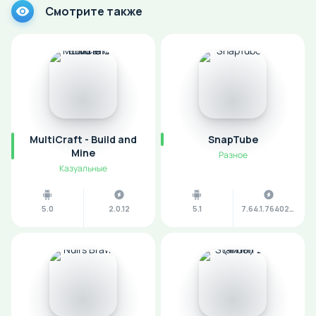
Смотрите также
MultiCraft - Build and
SnapTube
Mine
Разное
Казуальные
5.0
2.0.12
5.1
7.64.1.76402201