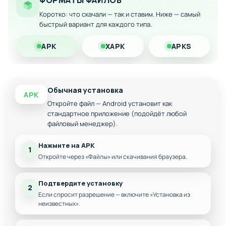
ФОРМАТЫ ФАЙЛОВ
артиллерия
Коротко: что скачали — так и ставим. Ниже — самый
Динамичная тактика отступления и контратаки
быстрый вариант для каждого типа.
Историческая атмосфера эпохи Второй мировой
APK
XAPK
APKS
войны
Оптимизация для мобильных устройств Android
Обычная установка
APK
Откройте файл — Android установит как
стандартное приложение (подойдёт любой
файловый менеджер).
Нажмите на APK
1
Откройте через «Файлы» или скачивания браузера.
Подтвердите установку
2
Если спросит разрешение — включите «Установка из
неизвестных».