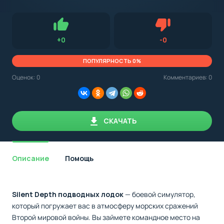
с
Android,
Для установки приложения на Android устройство важно
стоит
обращать внимание на установленную версию Android
учитывать
OS. Мы указываем минимально необходимую версию для
версию
запуска приложения.
OS.
Нравится
Не нравится (0.0
+
0
-
0
Мы
всегда
указываем
ПОПУЛЯРНОСТЬ 0%
минимальные
требования,
Оценок:
0
Комментариев: 0
необходимые
для
корректной
работы
приложения.
СКАЧАТЬ
Описание
Помощь
Silent Depth подводных лодок
— боевой симулятор,
который погружает вас в атмосферу морских сражений
Второй мировой войны. Вы займете командное место на