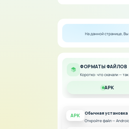
Особенности мода:
Оптимизированная гра
На данной странице, В
Расширенный арсенал 
Дополнительные уровн
Улучшенное звуковое 
Бесплатная загрузка б
ФОРМАТЫ ФАЙЛОВ
Коротко: что скачали — та
APK
Обычная установка
APK
Откройте файл — Androi