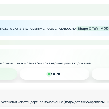
фика для плавной работы на всех устройствах
ы можете скачать взломанную, последнюю версию
Shape Of War MOD
оружия и способностей
и сложности и игровые режимы
сопровождение и эффекты
ез ограничений
к и ставим. Ниже — самый быстрый вариант для каждого типа.
XAPK
d установит как стандартное приложение (подойдёт любой файловый 