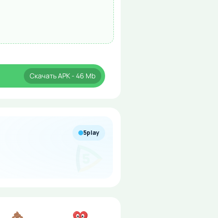
Скачать
APK
- 46 Mb
5play