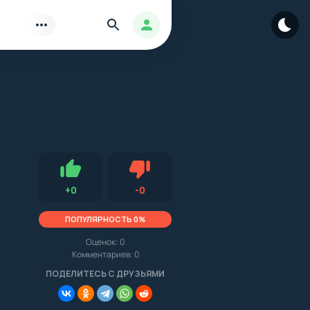
Найти
Авторизация
Нравится
Не нравится (0.0, 0, 15542)
+
0
-
0
ПОПУЛЯРНОСТЬ 0%
.
Оценок:
0
Комментариев: 0