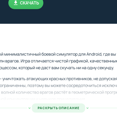
СКАЧАТЬ
ый минималистичный боевой симулятор для Android, где в
лн врагов. Игра отличается чистой графикой, качественн
ессом, который не даст вам скучать ни на одну секунду.
— уничтожать атакующих красных противников, не допуская
ограниченны, поэтому вы можете сосредоточиться исключи
 волной количество врагов растёт в геометрической прогр
ной концентрации и навыков прицеливания.
РАСКРЫТЬ ОПИСАНИЕ
ерсию Shape Of War на Android — значит получить доступ
тями, которые сделают игровой опыт ещё более увлекате