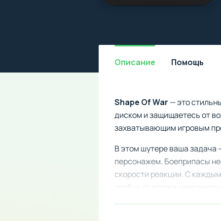
Описание
Помощь
Shape Of War
— это стильн
диском и защищаетесь от во
захватывающим игровым проц
В этом шутере ваша задача 
персонажем. Боеприпасы не
скорости реакции. С каждым
требуя от игрока максималь
Скачать модифицированную в
дополнительными возможнос