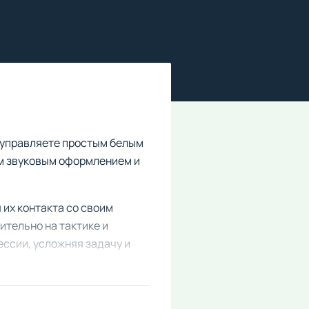
ы управляете простым белым
ым звуковым оформлением и
 их контакта со своим
тельно на тактике и
ессии, усложняя задачу и
 к улучшенному контенту с
льным и разнообразным.