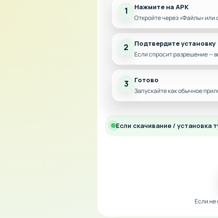
Нажмите на APK
1
Откройте через «Файлы» или 
Подтвердите установку
2
Если спросит разрешение — в
Готово
3
Запускайте как обычное прил
Если скачивание / установка т
Если не