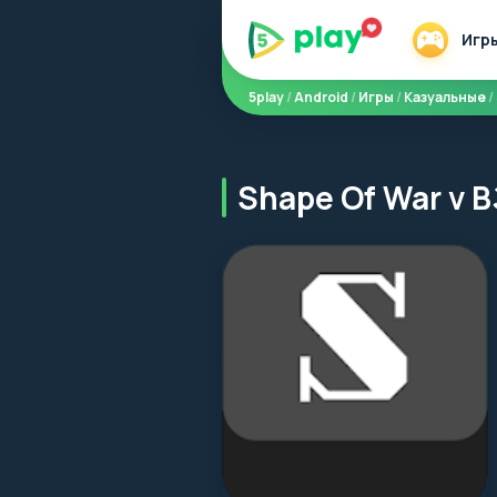
Игр
5play
/
Android
/
Игры
/
Казуальные
/
Shape Of War v