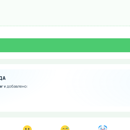
ДА
r v
добавлено: