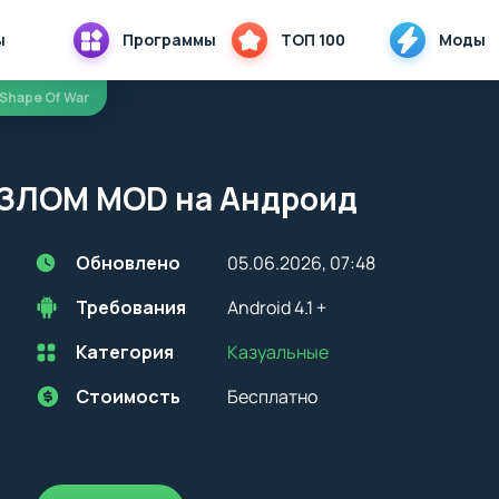
ы
Программы
ТОП 100
Моды
 Shape Of War
 ВЗЛОМ MOD на Андроид
Обновлено
05.06.2026, 07:48
Требования
Android 4.1 +
Категория
Казуальные
Перед установкой приложения на устройство с Android, стоит
учитывать версию OS. Мы всегда указываем минимальные
требования, необходимые для корректной работы приложения
Стоимость
Бесплатно