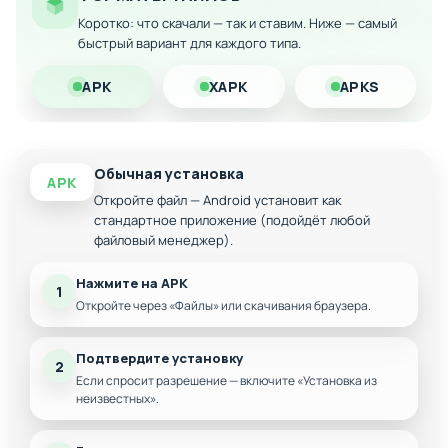
Коротко: что скачали — так и ставим. Ниже — самый
Раскрытие всего контента без преград
быстрый вариант для каждого типа.
Быстрое развитие боевых умений
APK
XAPK
APKS
Свободная покупка оружия и экипировки
Скачайте Shadow Battle 2.2 с модификацией на Android
прямо сейчас и получите полный доступ ко всем
возможностям игры!
Обычная установка
APK
Откройте файл — Android установит как
стандартное приложение (подойдёт любой
файловый менеджер).
Нажмите на APK
1
Откройте через «Файлы» или скачивания браузера.
Подтвердите установку
2
Если спросит разрешение — включите «Установка из
неизвестных».