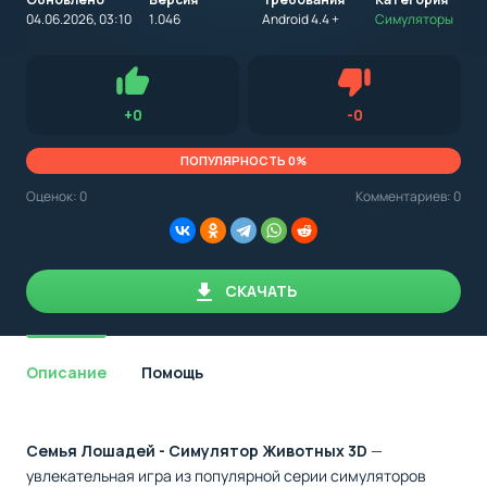
на
устройство
04.06.2026, 03:10
1.046
Android 4.4 +
Симуляторы
с
Android,
Для установки приложения на Android устройство важно
стоит
обращать внимание на установленную версию Android
учитывать
OS. Мы указываем минимально необходимую версию для
версию
запуска приложения.
OS.
Нравится
Не нравится (0.0
+
0
-
0
Мы
всегда
указываем
ПОПУЛЯРНОСТЬ 0%
минимальные
требования,
Оценок:
0
Комментариев: 0
необходимые
для
корректной
работы
приложения.
СКАЧАТЬ
Описание
Помощь
Семья Лошадей - Симулятор Животных 3D
—
увлекательная игра из популярной серии симуляторов