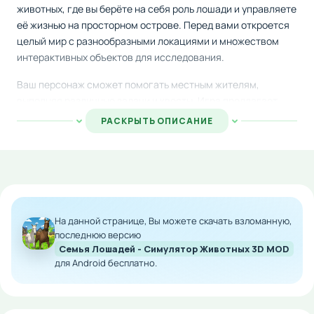
животных, где вы берёте на себя роль лошади и управляете
её жизнью на просторном острове. Перед вами откроется
целый мир с разнообразными локациями и множеством
интерактивных объектов для исследования.
Ваш персонаж сможет помогать местным жителям,
выполняя различные задачи и квесты. Игра предлагает
множество активностей: прохождение захватывающих
РАСКРЫТЬ ОПИСАНИЕ
миссий, участие в мини-играх, исследование
окружающего мира и борьба с опасными хищниками.
Дополнительно конь может найти себе пару и завести
собственное потомство.
Особенности мода:
На данной странице, Вы можете скачать взломанную,
последнюю версию
Неограниченное количество денег для покупок
Семья Лошадей - Симулятор Животных 3D MOD
Все игровые предметы доступны без
для Android бесплатно.
ограничений
Быстрое развитие персонажа