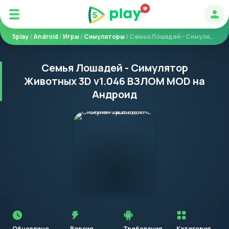
Авт
5play
/
Android
/
Игры
/
Симуляторы
/ Семья Лошадей - Симулятор Животных 3D
Семья Лошадей - Симулятор
Животных 3D v1.046 ВЗЛОМ MOD на
Андроид
Перед
установкой
приложения
Обновлено
Версия
Требования
Категория