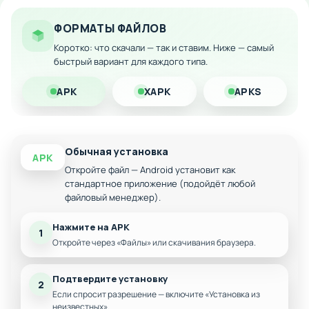
Полная свобода в развитии своей лошади
Скачайте игру на Андроид прямо сейчас и начните
ФОРМАТЫ ФАЙЛОВ
невероятное приключение в роли верного коня!
Коротко: что скачали — так и ставим. Ниже — самый
быстрый вариант для каждого типа.
APK
XAPK
APKS
Обычная установка
APK
Откройте файл — Android установит как
стандартное приложение (подойдёт любой
файловый менеджер).
Нажмите на APK
1
Откройте через «Файлы» или скачивания браузера.
Подтвердите установку
2
Если спросит разрешение — включите «Установка из
неизвестных».