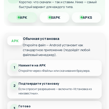
историей
Коротко: что скачали — так и ставим. Ниже — самый
быстрый вариант для каждого типа.
Оптимизация для Android-устройств
Загрузите модифицированную версию на Android и
APK
XAPK
APKS
окунитесь в мир тайн и приключений вместе с героем этой
необычной истории!
Обычная установка
APK
Откройте файл — Android установит как
стандартное приложение (подойдёт любой
файловый менеджер).
Нажмите на APK
1
Откройте через «Файлы» или скачивания браузера.
Подтвердите установку
2
Если спросит разрешение — включите «Установка из
неизвестных».
Готово
3