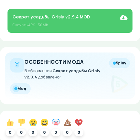
Секрет усадьбы Grisly v2.9.4 MOD
Скачать
APK
- 50 Mb
ОСОБЕННОСТИ МОДА
5play
В обновлении
Секрет усадьбы Grisly
v2.9.4
добавлено:
Мод
0
0
0
0
0
0
0