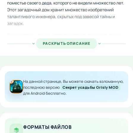
поместье своего деда, которого не видели множество лет.
Этот загадочный дом хранит множество изобретений
талантливого инженера, скрытых под завесой тайны и
загадок.
Ваша задача — помочь главному персонажу раскрыть все
секреты особняка. Вам предстоит разгадывать сложные
РАСКРЫТЬ ОПИСАНИЕ
логические ребусы, искать скрытые комнаты и исследовать
необычные локации. Каждое решение приближает вас к
разгадке главной тайны этого волшебного места.
Особенности мода:
На данной странице, Вы можете скачать взломанную,
Увлекательный сюжет с неожиданными
последнюю версию
Секрет усадьбы Grisly MOD
поворотами
для Android бесплатно.
Разнообразные логические и математические
головоломки
Исследование скрытых помещений и секретных
проходов
ФОРМАТЫ ФАЙЛОВ
Атмосферный игровой мир с загадочной