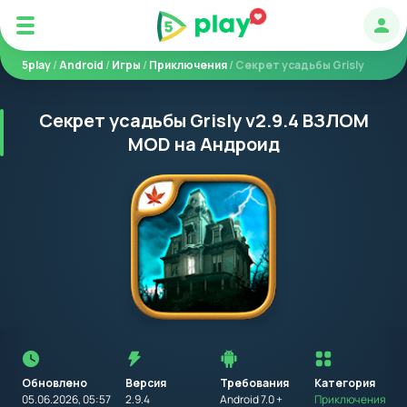
Авт
5play
/
Android
/
Игры
/
Приключения
/ Секрет усадьбы Grisly
Секрет усадьбы Grisly v2.9.4 ВЗЛОМ
MOD на Андроид
Перед
установкой
приложения
Обновлено
Версия
Требования
на
Категория
устройство
05.06.2026, 05:57
2.9.4
Android 7.0 +
Приключения