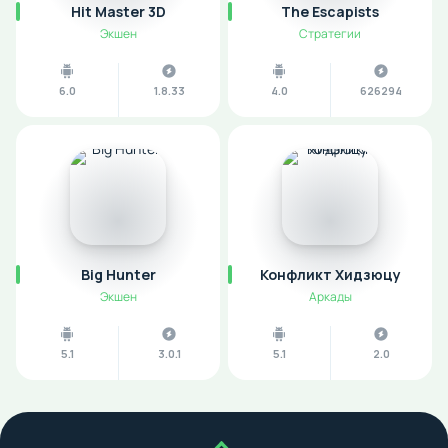
Hit Master 3D
The Escapists
Экшен
Стратегии
6.0
1.8.33
4.0
626294
Big Hunter
Конфликт Хидзюцу
Экшен
Аркады
5.1
3.0.1
5.1
2.0