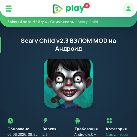
Авт
5play
/
Android
/
Игры
/
Симуляторы
/ Scary Child
Scary Child v2.3 ВЗЛОМ MOD на
Андроид
Перед
установкой
приложения
Обновлено
Версия
Требования
на
Категория
устройство
05.06.2026, 08:52
2.3
Android 4.0 +
Симуляторы