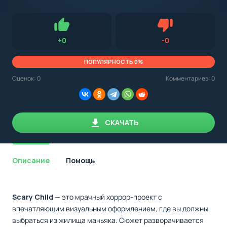
с
Android,
Для установки приложения на Android устройство важно
стоит
обращать внимание на установленную версию Android
учитывать
OS. Мы указываем минимально необходимую версию для
версию
запуска приложения.
OS.
Нравится
Не нравится (0.0
+
0
-
0
Мы
всегда
указываем
ПОПУЛЯРНОСТЬ 0%
минимальные
требования,
Оценок:
0
Комментариев: 0
необходимые
для
корректной
работы
приложения.
СКАЧАТЬ
Описание
Помощь
Scary Child
— это мрачный хоррор-проект с
впечатляющим визуальным оформлением, где вы должны
выбраться из жилища маньяка. Сюжет разворачивается