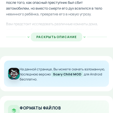
после того, как опасный преступник был сбит
автомобилем, но вместо смерти его дух вселился в тело
невинного ребёнка, превратив его в новую угрозу.
Вам предстоит исследовать различные комнаты дома,
отыскивая необходимые предметы для побега из этого
ужасного места. Враг представляет собой серьёзную
РАСКРЫТЬ ОПИСАНИЕ
опасность — он способен убить одним ударом, принимать
облик кукол и становиться невидимым, что делает каждый
момент игры напряжённым и опасным.
Особенности мода:
На данной странице, Вы можете скачать взломанную,
Модифицированная версия с улучшениями и
последнюю версию
Scary Child MOD
для Android
новым контентом
бесплатно.
Атмосферная графика и звуковое
сопровождение
Враг с множественными способностями
трансформации
ФОРМАТЫ ФАЙЛОВ
Головоломки и поиск предметов для прогресса