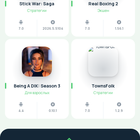
Stick War: Saga
Real Boxing 2
Стратегии
Экшен
7.0
2026.5.5104
7.0
1.56.1
Being A DIK: Season 3
TownsFolk
Для взрослых
Стратегии
4.4
0.10.1
7.0
1.2.9