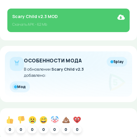
Scary Child v2.3 MOD
Скачать
APK
- 62 Mb
ОСОБЕННОСТИ МОДА
5play
В обновлении
Scary Child v2.3
добавлено:
Мод
0
0
0
0
0
0
0