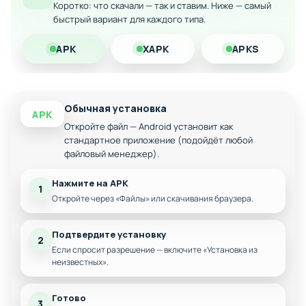
Коротко: что скачали — так и ставим. Ниже — самый
Интенсивный геймплей с элементами
быстрый вариант для каждого типа.
выживания
Скачайте модифицированную версию Scary Child на
APK
XAPK
APKS
Андроид и испытайте свои нервы в борьбе за спасение!
Обычная установка
APK
Откройте файл — Android установит как
стандартное приложение (подойдёт любой
файловый менеджер).
Нажмите на APK
1
Откройте через «Файлы» или скачивания браузера.
Подтвердите установку
2
Если спросит разрешение — включите «Установка из
неизвестных».
Готово
3