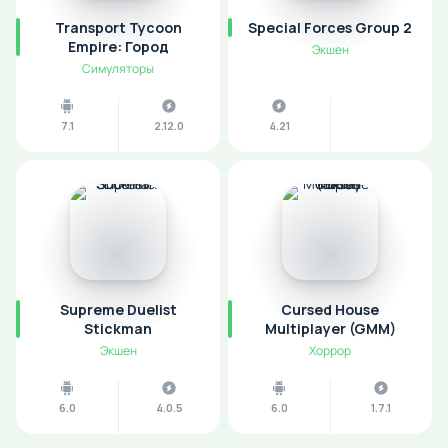
Transport Tycoon
Special Forces Group 2
Empire: Город
Экшен
Симуляторы
7.1
2.12.0
4.21
Supreme Duelist
Cursed House
Stickman
Multiplayer (GMM)
Экшен
Хоррор
6.0
4.0.5
6.0
1.7.1