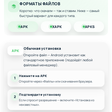
ФОРМАТЫ ФАЙЛОВ
Улучшенная навигация и удобство интерфейса
Коротко: что скачали — так и ставим. Ниже — самый
Оптимизация для различных устройств Android
быстрый вариант для каждого типа.
Дополнительные опции персонализации
APK
XAPK
APKS
Обычная установка
APK
Откройте файл — Android установит как
стандартное приложение (подойдёт любой
файловый менеджер).
Нажмите на APK
1
Откройте через «Файлы» или скачивания браузера.
Подтвердите установку
2
Если спросит разрешение — включите «Установка из
неизвестных».