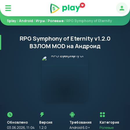
Авт
5play
/
Android
/
Игры
/
Ролевые
/ RPG Symphony of Eternity
RPG Symphony of Eternity v1.2.0
ВЗЛОМ MOD на Андроид
Перед
установкой
приложения
Обновлено
Версия
Требования
на
Категория
устройство
03.06.2026, 11:04
1.2.0
Android 6.0 +
Ролевые