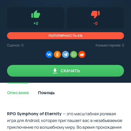
с
Android,
Для установки приложения на Android устройство важно
стоит
обращать внимание на установленную версию Android
учитывать
OS. Мы указываем минимально необходимую версию для
версию
запуска приложения.
OS.
Нравится
Не нравится (0.0
+
0
-
0
Мы
всегда
указываем
ПОПУЛЯРНОСТЬ 0%
минимальные
требования,
Оценок:
0
Комментариев: 0
необходимые
для
корректной
работы
приложения.
СКАЧАТЬ
Описание
Помощь
RPG Symphony of Eternity
— это масштабная ролевая
игра для Android, которая приглашает вас в незабываемое
приключение по волшебному миру. Во время прохождения