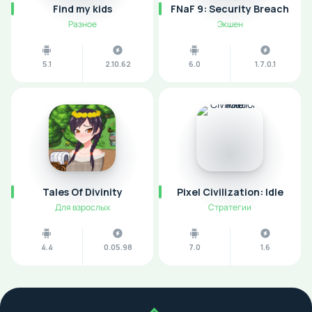
Find my kids
FNaF 9: Security Breach
Разное
Экшен
5.1
2.10.62
6.0
1.7.0.1
Tales Of Divinity
Pixel Civilization: Idle
Для взрослых
Стратегии
4.4
0.05.98
7.0
1.6