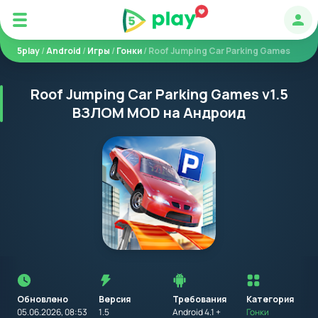
Авт
5play
/
Android
/
Игры
/
Гонки
/ Roof Jumping Car Parking Games
Roof Jumping Car Parking Games v1.5
ВЗЛОМ MOD на Андроид
Перед
установкой
приложения
Обновлено
Версия
Требования
на
Категория
устройство
05.06.2026, 08:53
1.5
Android 4.1 +
Гонки