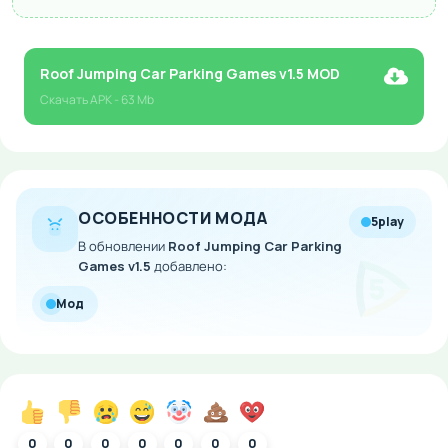
Roof Jumping Car Parking Games v1.5 MOD
Скачать
APK
- 63 Mb
ОСОБЕННОСТИ МОДА
5play
В обновлении
Roof Jumping Car Parking
Games v1.5
добавлено:
Мод
0
0
0
0
0
0
0