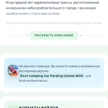
Игра предлагает адреналиновые трассы, расположенные
на вершинах небоскребов большого города, где каждая
ошибка может стоить вам успеха.
Реалистичная физика автомобилей и разнообразный гараж
из десяти уникальных машин позволят вам выбрать
подходящий транспорт для выполнения сложных миссий.
РАСКРЫТЬ ОПИСАНИЕ
Каждое задание требует от вас максимальной точности
управления и концентрации, ведь отсутствие боковых
ограждений на трассах делает каждый заезд опасным и
непредсказуемым. Малейший неверный маневр приведет к
падению, и придется начинать задачу с самого начала.
На данной странице, Вы можете скачать взломанную,
Особенности мода:
последнюю версию
Roof Jumping Car Parking Games MOD
для
Android бесплатно.
Экстремальные трассы на крышах небоскребов
без ограждений
Коллекция из 10 различных автомобилей с
уникальными характеристиками
Продвинутая система физики для