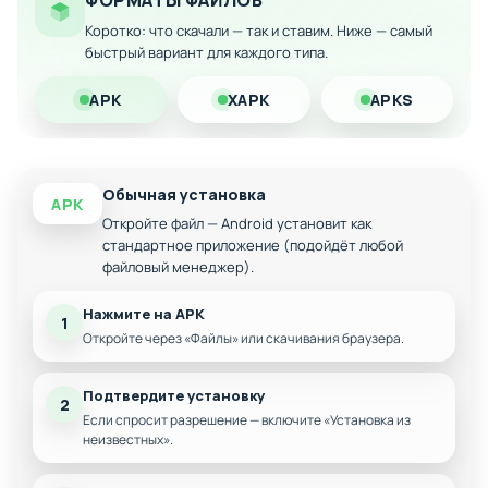
ФОРМАТЫ ФАЙЛОВ
реалистичного поведения машин
Коротко: что скачали — так и ставим. Ниже — самый
Разнообразные испытания, требующие навыков
быстрый вариант для каждого типа.
и точности
Высокий уровень сложности и адреналина
APK
XAPK
APKS
Скачайте модифицированную версию на Android и
окунитесь в мир экстремального паркинга на
головокружительной высоте!
Обычная установка
APK
Откройте файл — Android установит как
стандартное приложение (подойдёт любой
файловый менеджер).
Нажмите на APK
1
Откройте через «Файлы» или скачивания браузера.
Подтвердите установку
2
Если спросит разрешение — включите «Установка из
неизвестных».