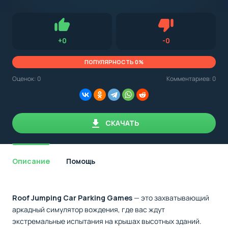
с
Android,
Для установки приложения на Android устройство важно
стоит
обращать внимание на установленную версию Android
учитывать
OS. Мы указываем минимально необходимую версию для
версию
запуска приложения.
OS.
Нравится
Не нравится (0.0
+
0
-
0
Мы
всегда
указываем
ПОПУЛЯРНОСТЬ 0%
минимальные
требования,
Оценок:
0
Комментариев: 0
необходимые
для
корректной
работы
приложения.
СКАЧАТЬ
Описание
Помощь
Roof Jumping Car Parking Games
— это захватывающий
аркадный симулятор вождения, где вас ждут
экстремальные испытания на крышах высотных зданий.